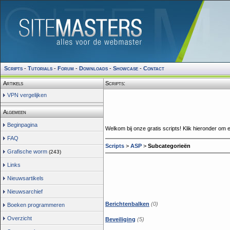
Scripts
-
Tutorials
-
Forum
-
Downloads
-
Showcase
-
Contact
Artikels
Scripts:
VPN vergelijken
Algemeen
Beginpagina
Welkom bij onze gratis scripts! Klik hieronder om e
FAQ
Scripts
>
ASP
>
Subcategorieën
Grafische worm
(243)
Links
Nieuwsartikels
Nieuwsarchief
Berichtenbalken
(0)
Boeken programmeren
Overzicht
Beveiliging
(5)