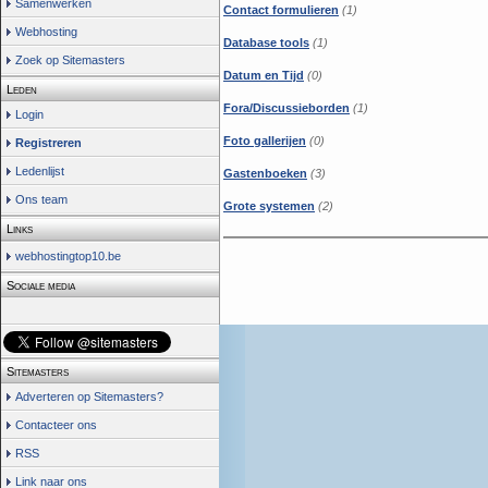
Samenwerken
Contact formulieren
(1)
Webhosting
Database tools
(1)
Zoek op Sitemasters
Datum en Tijd
(0)
Leden
Fora/Discussieborden
(1)
Login
Foto gallerijen
(0)
Registreren
Ledenlijst
Gastenboeken
(3)
Ons team
Grote systemen
(2)
Links
webhostingtop10.be
Sociale media
Sitemasters
Adverteren op Sitemasters?
Contacteer ons
RSS
Link naar ons