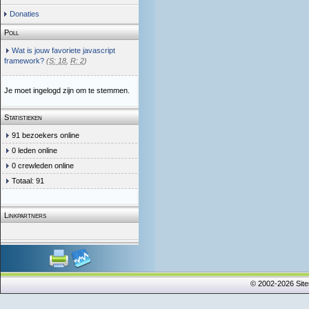
Donaties
Poll
Wat is jouw favoriete javascript
framework?
(
S: 18
,
R: 2
)
Je moet ingelogd zijn om te stemmen.
Statistieken
91 bezoekers online
0 leden online
0 crewleden online
Totaal: 91
Linkpartners
© 2002-2026 Sit