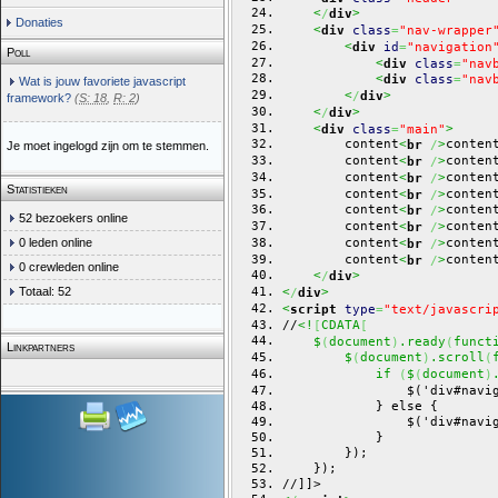
<
>
/
div
Donaties
<
div
class
=
"nav-wrapper
<
div
id
=
"navigation
Poll
<
div
class
=
"nav
<
div
class
=
"nav
Wat is jouw favoriete javascript
<
>
/
div
framework?
(
S: 18
,
R: 2
)
<
>
/
div
<
>
div
class
=
"main"
        content
conten
<
>
br
/
Je moet ingelogd zijn om te stemmen.
        content
conten
<
>
br
/
        content
conten
<
>
br
/
Statistieken
        content
conten
<
>
br
/
        content
conten
<
>
br
/
52 bezoekers online
        content
conten
<
>
br
/
        content
conten
0 leden online
<
>
br
/
        content
conten
<
>
br
/
0 crewleden online
<
>
/
div
Totaal: 52
<
>
/
div
<
script
type
=
"text/javascri
//
<!
CDATA
[
[
    $
document
.ready
funct
(
)
(
Linkpartners
        $
document
.scroll
(
)
(
            if 
$
document
(
(
)
                $('div#navi
            } else {
                $('div#navi
            }
        });
    });
//]]>