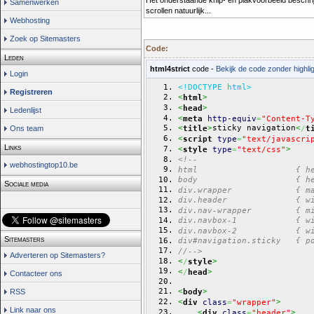
Samenwerken
scrollen natuurlijk...
Webhosting
Zoek op Sitemasters
Code:
Leden
html4strict
code -
Bekijk de code zonder highlig
Login
<!DOCTYPE html>
Registreren
<
>
html
<
>
head
Ledenlijst
<
meta
http-equiv
=
"Content-T
sticky navigation
<
>
<
Ons team
title
/
t
<
script
type
=
"text/javascri
Links
<
>
style
type
=
"text/css"
<!--
webhostingtop10.be
html                    { h
body                    { h
Sociale media
div.wrapper             { m
div.header              { w
div.nav-wrapper         { m
div.navbox-1            { w
div.navbox-2            { w
Sitemasters
div#navigation.sticky   { p
//-->
Adverteren op Sitemasters?
<
>
/
style
<
>
/
head
Contacteer ons
<
>
body
RSS
<
>
div
class
=
"wrapper"
Link naar ons
<
>
div
class
=
"header"