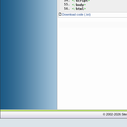
<
>
/
script
<
>
/
body
<
>
/
html
Download code (.txt)
© 2002-2026 Sit