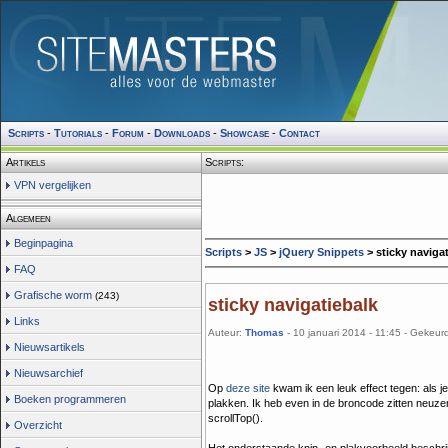
Scripts
-
Tutorials
-
Forum
-
Downloads
-
Showcase
-
Contact
Artikels
Scripts:
VPN vergelijken
Algemeen
Beginpagina
Scripts
>
JS
>
jQuery Snippets
> sticky naviga
FAQ
Grafische worm
(243)
sticky navigatiebalk
Links
Auteur:
Thomas
- 10 januari 2014 - 11:45 - Gekeur
Nieuwsartikels
Nieuwsarchief
Op
deze site
kwam ik een leuk effect tegen: als j
Boeken programmeren
plakken. Ik heb even in de broncode zitten neuze
scrollTop().
Overzicht
Het onderstaande knip- en plakvoorbeeld beschrijf