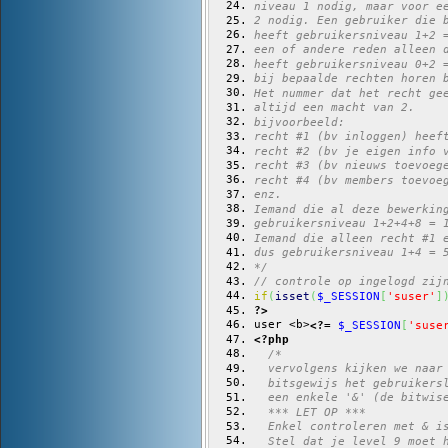
niveau 1 nodig, maar voor e
2 nodig. Een gebruiker die 
heeft gebruikersniveau 1+2 
een of andere reden alleen 
heeft gebruikersniveau 0+2 
bij bepaalde rechten horen 
Het nummer dat het recht ge
altijd een macht van 2.
bijvoorbeeld:
recht #1 (bv inloggen) heef
recht #2 (bv je eigen info 
recht #3 (bv nieuws toevoeg
recht #4 (bv members toevoe
enz.
Iemand die al deze bewerkin
gebruikersniveau 1+2+4+8 = 
Iemand die alleen recht #1 
dus gebruikersniveau 1+4 = 
*/
// controle op ingelogd zij
if
(
isset
(
$_SESSION
[
'suser'
]
?>
user <b>
<?=
$_SESSION
[
'suse
<?php
/*
  vervolgens kijken we naar
  bitsgewijs het gebruikers
  een enkele '&' (de bitwis
  *** LET OP ***
  Enkel controleren met & i
  Stel dat je level 9 moet 