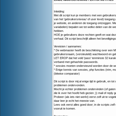
------------------------------------------------------------
Inleiding:
Met dit script kun je members met een gebruiker
van het 'gebruikersniveau' of user level) toegang
je website, en anderen de toegang ontzeggen. Me
variabelen) bepalen we tot welke delen van de we
hebben.
HOE je gebruikers deze rechten geeft en wat dez
verhaal. Dit script beschrijft alleen het beveiligi
Vereisten / aannames:
* De webmaster heeft de beschikking over een 
gebruikersnaam, (versleuteld) wachtwoord en ge
LET EROP dat het veld 'pass' tenminste 32 karakter
verband met gehashde passwords.
* sessies moeten ondersteund worden door de w
* Enige kennis van sessies, php functies (trim, md5
(bitwise comparator)
Dit script is door mij al enige tijd in gebruik, en t
problemen ondervonden.
Mocht je echter problemen ondervinden (of gaten 
die ik over het hoofd heb gezien ;)) mail of reply g
Probeer (als iets niet werkt) eerst zelf uit te voge
daar leer je echt het meeste van.
Lees ook eerst alles goed door; in de scripts zelf
vooruit te komen.