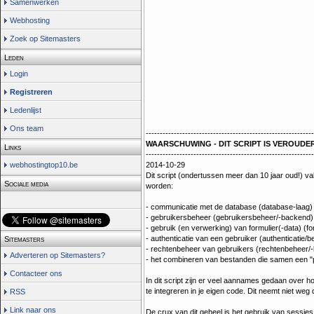
Samenwerken
Webhosting
Zoek op Sitemasters
Leden
Login
Registreren
Ledenlijst
Ons team
------------------------------------------------------------
WAARSCHUWING - DIT SCRIPT IS VEROUDERD
Links
------------------------------------------------------------
2014-10-29
webhostingtop10.be
Dit script (ondertussen meer dan 10 jaar oud!) val
Sociale media
worden:
- communicatie met de database (database-laag)
- gebruikersbeheer (gebruikersbeheer/-backend)
- gebruik (en verwerking) van formulier(-data) (f
- authenticatie van een gebruiker (authenticatie/be
Sitemasters
- rechtenbeheer van gebruikers (rechtenbeheer/
Adverteren op Sitemasters?
- het combineren van bestanden die samen een "
Contacteer ons
In dit script zijn er veel aannames gedaan over ho
te integreren in je eigen code. Dit neemt niet weg
RSS
Link naar ons
De crux van dit geheel is het gebruik van sessies.