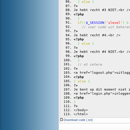
}
else
{
?>
Je hebt recht #3 NIET.<br /
<?php
}
if
(
(
$_SESSION
[
'slevel'
]
&
// voer code uit behore
?>
Je hebt recht #4.<br />
<?php
}
else
{
?>
Je hebt recht #4 NIET.<br /
<?php
}
// et cetera
?>
<a href="logout.php">uitlog
<?php
}
else
{
?>
Je bent op dit moment niet 
<a href="login.php">inlogge
<?php
}
?>
</body>
</html>
Download code (.txt)