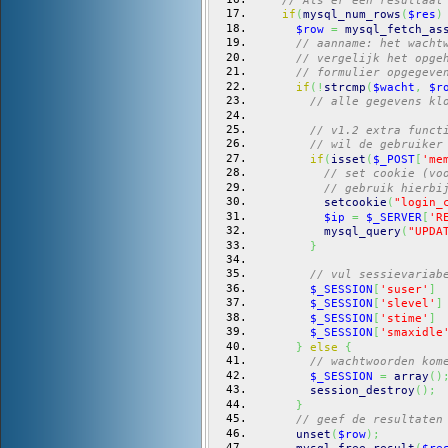
if
(
mysql_num_rows
(
$res
)
$row
=
mysql_fetch_as
// aanname: het wacht
// vergelijk het opge
// formulier opgegeve
if
(
!
strcmp
(
$wacht
,
$r
// alle gegevens kl
// v1.2 extra funct
// wil de gebruiker
if
(
isset
(
$_POST
[
'me
// set cookie (vo
// gebruik hierbi
setcookie
(
"login_
$ip
=
$_SERVER
[
'R
mysql_query
(
"UPDA
}
// vul sessievariab
$_SESSION
[
'suser'
]
$_SESSION
[
'slevel'
]
$_SESSION
[
'stime'
]
$_SESSION
[
'smaxidle
}
else
{
// wachtwoorden kom
$_SESSION
=
array
(
)
session_destroy
(
)
;
}
// geef de resultaten
unset
(
$row
)
;