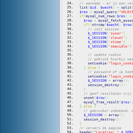
// aanname - er is een ve
list
(
$id
,
$wacht
)
=
split
$res
=
mysql_query
(
"SELEC
if
(
mysql_num_rows
(
$res
)
>
$row
=
mysql_fetch_asso
if
(
!
strcmp
(
$wacht
,
$row
// init session
$_SESSION
[
'suser'
]
$_SESSION
[
'slevel'
]
$_SESSION
[
'stime'
]
$_SESSION
[
'smaxidle'
]
// update cookie
// gebruik hierbij we
setcookie
(
"login_cook
}
else
{
// password of ip kom
setcookie
(
"login_cook
$_SESSION
=
array
(
)
;
session_destroy
(
)
;
}
// geef resultaten vrij
unset
(
$row
)
;
mysql_free_result
(
$res
)
}
else
{
// gebruiker onbekend, 
$_SESSION
=
array
(
)
;
session_destroy
(
)
;
}
// ververs de pagina
header
(
"Location: "
.
$_SER