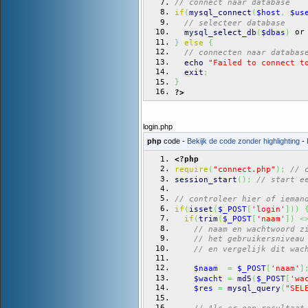
// connect naar database
if
(
mysql_connect
(
$host
,
$us
// selecteer database
 or
mysql_select_db
(
$dbas
)
}
else
{
// connecten naar databas
echo
"Failed to connect t
exit
;
}
?>
login.php
php
code -
Bekijk de code zonder highlighting
-
<?php
require
(
"connect.php"
)
;
// 
session_start
(
)
;
// start e
// controleer hier of ieman
if
(
isset
(
$_POST
[
'login'
]
)
)
if
(
trim
(
$_POST
[
'naam'
]
)
<
// naam en wachtwoord z
// het gebruikersniveau
// en vergelijk dit wac
$naam
=
$_POST
[
'naam'
]
$wacht
=
md5
(
$_POST
[
'wa
$res
=
mysql_query
(
"SEL
// Als er een resultaat