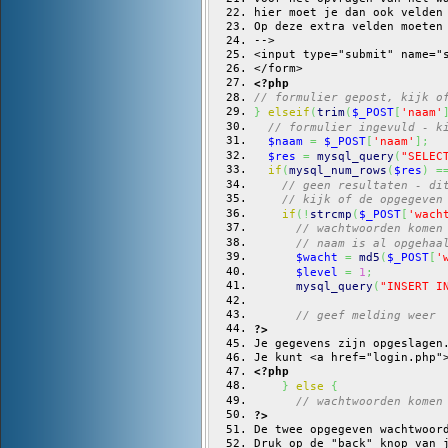
hier moet je dan ook velden
Op deze extra velden moeten
-->
<input type="submit" name="
</form>
<?php
// formulier gepost, kijk o
}
elseif
(
trim
(
$_POST
[
'naam'
// formulier ingevuld - k
$naam
=
$_POST
[
'naam'
]
;
$res
=
mysql_query
(
"SELEC
if
(
mysql_num_rows
(
$res
)
=
// geen resultaten - di
// kijk of de opgegeven
if
(
!
strcmp
(
$_POST
[
'wach
// wachtwoorden komen
// naam is al opgehaa
$wacht
=
md5
(
$_POST
[
'
$level
=
1
;
mysql_query
(
"INSERT I
// geef melding weer
?>
Je gegevens zijn opgeslagen
Je kunt <a href="login.php"
<?php
}
else
{
// wachtwoorden komen
?>
De twee opgegeven wachtwoor
Druk op de "back" knop van 