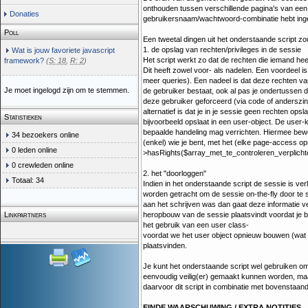
onthouden tussen verschillende pagina's van een
Donaties
gebruikersnaam/wachtwoord-combinatie hebt ingevoe
Poll
Een tweetal dingen uit het onderstaande script zo
1. de opslag van rechten/privileges in de sessie
Wat is jouw favoriete javascript
Het script werkt zo dat de rechten die iemand hee
framework?
(
S: 18
,
R: 2
)
Dit heeft zowel voor- als nadelen. Een voordeel is
meer queries). Een nadeel is dat deze rechten va
Je moet ingelogd zijn om te stemmen.
de gebruiker bestaat, ook al pas je ondertussen d
deze gebruiker geforceerd (via code of anderszins)
alternatief is dat je in je sessie geen rechten o
Statistieken
bijvoorbeeld opslaat in een user-object. De use
bepaalde handeling mag verrichten. Hiermee bewerk
34 bezoekers online
(enkel) wie je bent, met het (elke page-access o
0 leden online
>hasRights($array_met_te_controleren_verplichte_re
0 crewleden online
2. het "doorloggen"
Totaal: 34
Indien in het onderstaande script de sessie is ver
worden getracht om de sessie on-the-fly door te s
aan het schrijven was dan gaat deze informatie ver
heropbouw van de sessie plaatsvindt voordat je b
Linkpartners
het gebruik van een user class-
voordat we het user object opnieuw bouwen (wat op
plaatsvinden.
Je kunt het onderstaande script wel gebruiken om 
eenvoudig veilig(er) gemaakt kunnen worden, maar h
daarvoor dit script in combinatie met bovenstaand
EINDE WAARSCHUWING / EXTRA NOTITIES