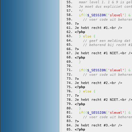
  maar level 1. 1 & 9 is ge
  Je moet dus expliciet con
  */
if
(
(
$_SESSION
[
'slevel'
]
&
// voer code uit behore
?>
Je hebt recht #1.<br />
<?php
}
else
{
// geef een melding dat
// behorend bij recht #
?>
Je hebt recht #1 NIET.<br /
<?php
}
if
(
(
$_SESSION
[
'slevel'
]
&
// voer code uit behore
?>
Je hebt recht #2.<br />
<?php
}
else
{
?>
Je hebt recht #2 NIET.<br /
<?php
}
if
(
(
$_SESSION
[
'slevel'
]
&
// voer code uit behore
?>
Je hebt recht #3.<br />
<?php