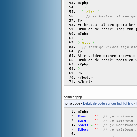
<?php
}
}
else
{
// er bestaat al een ge
?>
Er bestaat al een gebruiker
Druk op de "back" knop van 
<?php
}
}
else
{
// sommige velden zijn ni
?>
Alle velden dienen ingevuld
Druk op de "back" toets en 
<?php
}
?>
</body>
</html>
connect.php
php
code -
Bekijk de code zonder highlighting
-
<?php
$host
=
""
;
// je hostname,
$user
=
""
;
// je username
$pass
=
""
;
// je wachtwoor
$dbas
=
""
;
// je database-