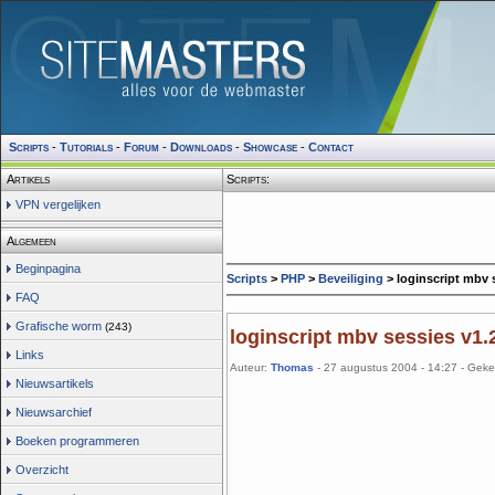
Scripts
-
Tutorials
-
Forum
-
Downloads
-
Showcase
-
Contact
Artikels
Scripts:
VPN vergelijken
Algemeen
Beginpagina
Scripts
>
PHP
>
Beveiliging
> loginscript mbv 
FAQ
Grafische worm
(243)
loginscript mbv sessies v1.
Links
Auteur:
Thomas
- 27 augustus 2004 - 14:27 - Gek
Nieuwsartikels
Nieuwsarchief
Boeken programmeren
Overzicht