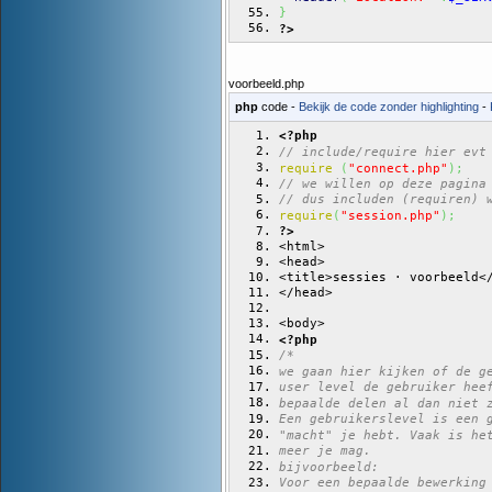
}
?>
voorbeeld.php
php
code -
Bekijk de code zonder highlighting
-
<?php
// include/require hier evt
require
(
"connect.php"
)
;
// we willen op deze pagina
// dus includen (requiren) 
require
(
"session.php"
)
;
?>
<html>
<head>
<title>sessies · voorbeeld<
</head>
<body>
<?php
/*
we gaan hier kijken of de g
user level de gebruiker hee
bepaalde delen al dan niet 
Een gebruikerslevel is een 
"macht" je hebt. Vaak is he
meer je mag.
bijvoorbeeld:
Voor een bepaalde bewerking