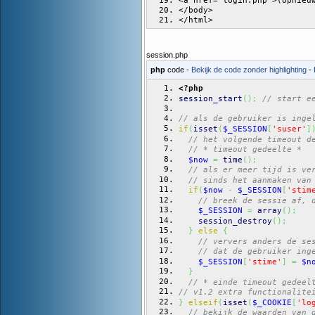
<a href="login.php">(opnieu
</body>
</html>
session.php
php
code -
Bekijk de code zonder highlighting
-
<?php
session_start
(
)
;
// start e
// als de gebruiker is inge
if
(
isset
(
$_SESSION
[
'suser'
]
// het volgende timeout d
// * timeout gedeelte *
$now
=
time
(
)
;
// als er meer tijd is ve
// sinds het aanmaken van
if
(
$now
-
$_SESSION
[
'stim
// breek de sessie af, 
$_SESSION
=
array
(
)
;
session_destroy
(
)
;
}
else
{
// ververs anders de se
// dat de gebruiker ing
$_SESSION
[
'stime'
]
=
$n
}
// * einde timeout gedeel
// v1.2 extra functionalite
}
elseif
(
isset
(
$_COOKIE
[
'lo
// bekijk de waarden van 