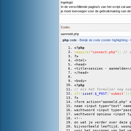
ingelogd.
In de verschillende pagina's van het script zal 
je moet toevoegen voor de gebruikmaking van deze 
Code:
aanmeld.php
php
code -
Bekijk de code zonder highlighting
-
<?php
require
(
"connect.php"
)
;
// 
?>
<html>
<head>
<title>sessies · aanmelden<
</head>
<body>
<?php
// als het formulier nog ni
if
(
!
isset
(
$_POST
[
'submit'
]
)
?>
<form action="aanmeld.php" 
naam <input type="text" nam
wachtwoord <input type="pas
wachtwoord opnieuw <input t
<!--
en wat je verder over deze 
bijvoorbeeld leeftijd, woon
voor het opvragen van het w