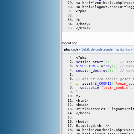
<a href="voorbeeld.php">voo
<a href="logout.php">uitlog
<?php
}
?>
</body>
</html>
logout.php
php
code -
Bekijk de code zonder highlighting
-
<?php
session_start
(
)
;
// sta
$_SESSION
=
array
(
)
;
// maa
session_destroy
(
)
;
// ver
// als er een cookie geset 
if
(
isset
(
$_COOKIE
[
'login_co
setcookie
(
"login_cookie"
,
}
?>
<html>
<head>
<title>sessies · logout</ti
</head>
<body>
Uitgelogd.<br />
<a href="voorbeeld.php">voo