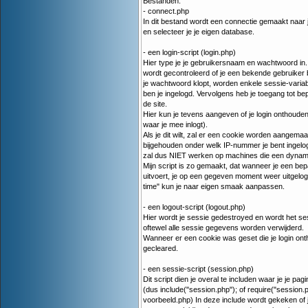
Bestanden:
- connect.php
In dit bestand wordt een connectie gemaakt naa
en selecteer je je eigen database.
- een login-script (login.php)
Hier type je je gebruikersnaam en wachtwoord in. 
wordt gecontroleerd of je een bekende gebruiker be
je wachtwoord klopt, worden enkele sessie-variabe
ben je ingelogd. Vervolgens heb je toegang tot b
de site.
Hier kun je tevens aangeven of je login onthoud
waar je mee inlogt).
Als je dit wilt, zal er een cookie worden aangema
bijgehouden onder welk IP-nummer je bent ingelog
zal dus NIET werken op machines die een dynam
Mijn script is zo gemaakt, dat wanneer je een bepa
uitvoert, je op een gegeven moment weer uitgelogd
time" kun je naar eigen smaak aanpassen.
- een logout-script (logout.php)
Hier wordt je sessie gedestroyed en wordt het se
oftewel alle sessie gegevens worden verwijderd.
Wanneer er een cookie was geset die je login onth
gecleared.
- een sessie-script (session.php)
Dit script dien je overal te includen waar je je pagi
(dus include("session.php"); of require("session.p
voorbeeld.php) In deze include wordt gekeken of j