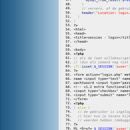
mysql_free_result
(
$re
}
// ververs, of de gebru
header
(
"Location: login
}
}
?>
<html>
<head>
<title>sessies · login</tit
</head>
<body>
<?php
// als de (een willekeurige
// (dus als iemand nog niet
if
(
!
isset
(
$_SESSION
[
'suser'
?>
<form action="login.php" me
naam <input type="text" nam
wachtwoord <input type="pas
<!-- v1.2 extra functionali
<input type="checkbox" name
<input type="submit" name="
</form>
<?php
}
else
{
// de gebruiker is ingelo
// hier kun je tevens kij
// waarden hebben (debugg
?>
Hi <b>
<?=
$_SESSION
[
'suser'