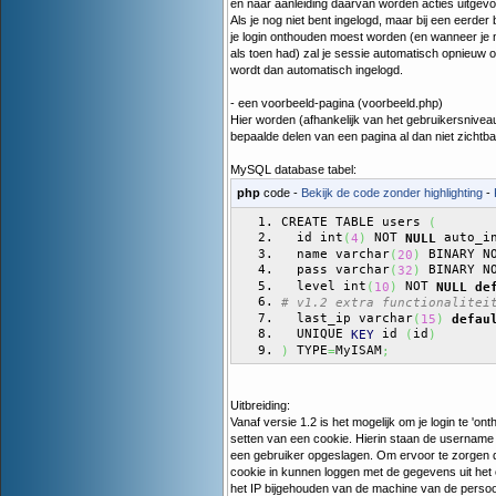
en naar aanleiding daarvan worden acties uitgevo
Als je nog niet bent ingelogd, maar bij een eerd
je login onthouden moest worden (en wanneer je
als toen had) zal je sessie automatisch opnieuw o
wordt dan automatisch ingelogd.
- een voorbeeld-pagina (voorbeeld.php)
Hier worden (afhankelijk van het gebruikersnivea
bepaalde delen van een pagina al dan niet zichtb
MySQL database tabel:
php
code -
Bekijk de code zonder highlighting
-
CREATE TABLE users 
(
  id int
 NOT 
 auto_i
(
4
)
NULL
  name varchar
 BINARY N
(
20
)
  pass varchar
 BINARY N
(
32
)
  level int
 NOT 
(
10
)
NULL
de
# v1.2 extra functionalitei
  last_ip varchar
(
15
)
defau
  UNIQUE 
 id 
id
KEY
(
)
 TYPE
MyISAM
)
=
;
Uitbreiding:
Vanaf versie 1.2 is het mogelijk om je login te 'on
setten van een cookie. Hierin staan de usernam
een gebruiker opgeslagen. Om ervoor te zorgen 
cookie in kunnen loggen met de gegevens uit het 
het IP bijgehouden van de machine van de persoon