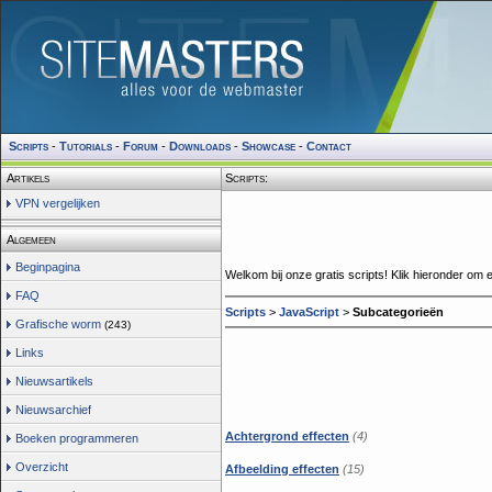
Scripts
-
Tutorials
-
Forum
-
Downloads
-
Showcase
-
Contact
Artikels
Scripts:
VPN vergelijken
Algemeen
Beginpagina
Welkom bij onze gratis scripts! Klik hieronder om e
FAQ
Scripts
>
JavaScript
>
Subcategorieën
Grafische worm
(243)
Links
Nieuwsartikels
Nieuwsarchief
Achtergrond effecten
(4)
Boeken programmeren
Overzicht
Afbeelding effecten
(15)