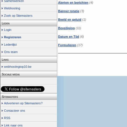
Samenwerken
Alerten en berichten
(4)
Webhosting
Banner rotatie
(3)
Zoek op Sitemasters
Beeld en geluid
(1)
Leden
Beveiliging
(11)
Login
Datum en Tijd
(6)
Registreren
Ledenlijst
Formulieren
(17)
Ons team
Links
webhostingtop10.be
Sociale media
Sitemasters
Adverteren op Sitemasters?
Contacteer ons
RSS
Link naar ons