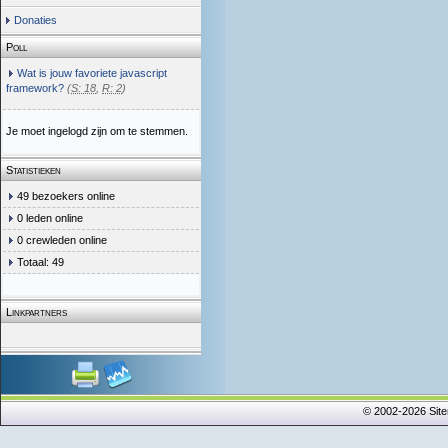
Donaties
Poll
Wat is jouw favoriete javascript
framework?
(
S: 18
,
R: 2
)
Je moet ingelogd zijn om te stemmen.
Statistieken
49 bezoekers online
0 leden online
0 crewleden online
Totaal: 49
Linkpartners
© 2002-2026 Sit