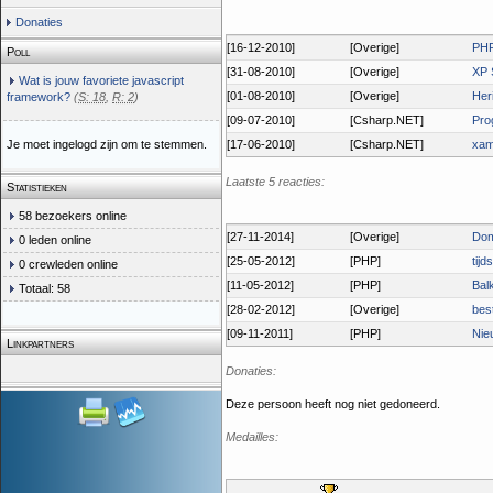
Donaties
[16-12-2010]
[Overige]
PHP
Poll
[31-08-2010]
[Overige]
XP 
Wat is jouw favoriete javascript
[01-08-2010]
[Overige]
Her
framework?
(
S: 18
,
R: 2
)
[09-07-2010]
[Csharp.NET]
Pro
Je moet ingelogd zijn om te stemmen.
[17-06-2010]
[Csharp.NET]
xam
Laatste 5 reacties:
Statistieken
58 bezoekers online
[27-11-2014]
[Overige]
Do
0 leden online
[25-05-2012]
[PHP]
tijd
0 crewleden online
[11-05-2012]
[PHP]
Bal
Totaal: 58
[28-02-2012]
[Overige]
bes
[09-11-2011]
[PHP]
Nie
Linkpartners
Donaties:
Deze persoon heeft nog niet gedoneerd.
Medailles: