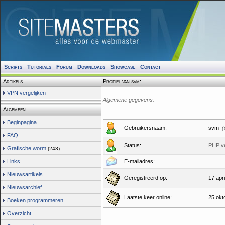
Scripts
-
Tutorials
-
Forum
-
Downloads
-
Showcase
-
Contact
Artikels
Profiel van svm:
VPN vergelijken
Algemene gegevens:
Algemeen
Beginpagina
Gebruikersnaam:
svm
(
FAQ
Status:
PHP v
Grafische worm
(243)
Links
E-mailadres:
Nieuwsartikels
Geregistreerd op:
17 apri
Nieuwsarchief
Laatste keer online:
25 okt
Boeken programmeren
Overzicht