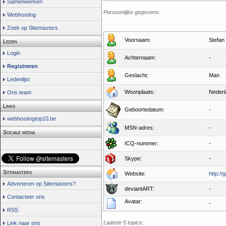
Samenwerken
Persoonlijke gegevens:
Webhosting
Zoek op Sitemasters
Voornaam:
Stefan
Leden
Login
Achternaam:
-
Registreren
Geslacht:
Man
Ledenlijst
Woonplaats:
Nederl
Ons team
Links
Geboortedatum:
-
webhostingtop10.be
MSN-adres:
-
Sociale media
ICQ-nummer:
-
Skype:
-
Sitemasters
Website:
http://
Adverteren op Sitemasters?
deviantART:
-
Contacteer ons
Avatar:
-
RSS
Laatste 5 topics:
Link naar ons