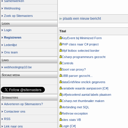
Samenwerken
Webhosting
Zoek op Sitemasters
plaats een nieuw bericht
Leden
Login
Titel
Registreren
KeyEvent bij Minimized Form
PHP class naar C# project
Ledenlijst
Wpf listbox selected border
Ons team
Csharp programmeurs gezocht
Links
Controls
webhostingtop10.be
Soort van proxy?
Sociale media
UBB parser gezocht...
dataGridView onclick gegevens
variabele waarde aanpassen [C#]
[c#]wisselend aantal labels plaatsen
Sitemasters
Csharp.net thumbnailer maken
Adverteren op Sitemasters?
Verbinding met SQL
Contacteer ons
Rethrow exception
RSS
sites stats VB
Login [C#]
Link naar ons