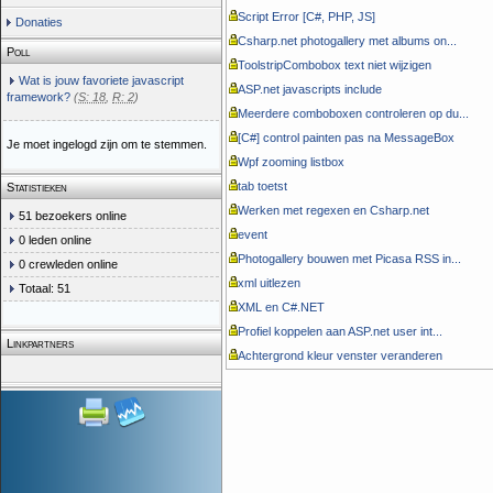
Script Error [C#, PHP, JS]
Donaties
Csharp.net photogallery met albums on...
Poll
ToolstripCombobox text niet wijzigen
Wat is jouw favoriete javascript
ASP.net javascripts include
framework?
(
S: 18
,
R: 2
)
Meerdere comboboxen controleren op du...
[C#] control painten pas na MessageBox
Je moet ingelogd zijn om te stemmen.
Wpf zooming listbox
tab toetst
Statistieken
Werken met regexen en Csharp.net
51 bezoekers online
event
0 leden online
Photogallery bouwen met Picasa RSS in...
0 crewleden online
xml uitlezen
Totaal: 51
XML en C#.NET
Profiel koppelen aan ASP.net user int...
Linkpartners
Achtergrond kleur venster veranderen