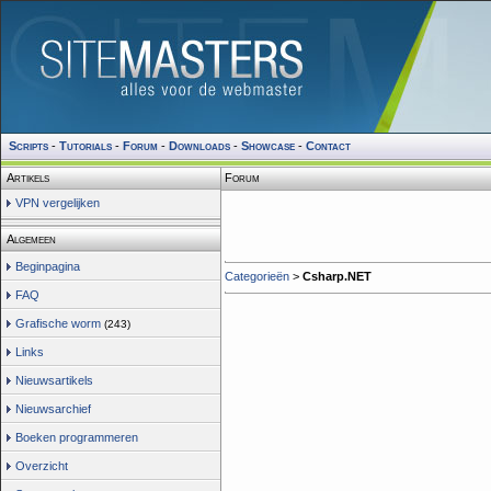
Scripts
-
Tutorials
-
Forum
-
Downloads
-
Showcase
-
Contact
Artikels
Forum
VPN vergelijken
Algemeen
Beginpagina
Categorieën
>
Csharp.NET
FAQ
Grafische worm
(243)
Links
Nieuwsartikels
Nieuwsarchief
Boeken programmeren
Overzicht