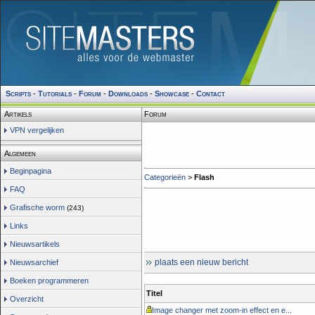
Scripts
-
Tutorials
-
Forum
-
Downloads
-
Showcase
-
Contact
Artikels
Forum
VPN vergelijken
Algemeen
Beginpagina
Categorieën
>
Flash
FAQ
Grafische worm
(243)
Links
Nieuwsartikels
plaats een nieuw bericht
Nieuwsarchief
Boeken programmeren
Titel
Overzicht
Image changer met zoom-in effect en e...