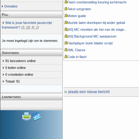
Flash voorbereiding keuring luchtmacht
Donaties
Tekst vergroten
Poll
Motion guide
Wat is jouw favoriete javascript
Muziek laten doorlopen bij ander geluid
framework?
(
S: 18
,
R: 2
)
[AS] MC resetten als het van de stage...
[AS] Background MC aanpassen
Je moet ingelogd zijn om te stemmen.
Flashplayer boek blader script
XML Classe
Statistieken
Code in flash
91 bezoekers online
0 leden online
0 crewleden online
Totaal: 91
plaats een nieuw bericht
Linkpartners