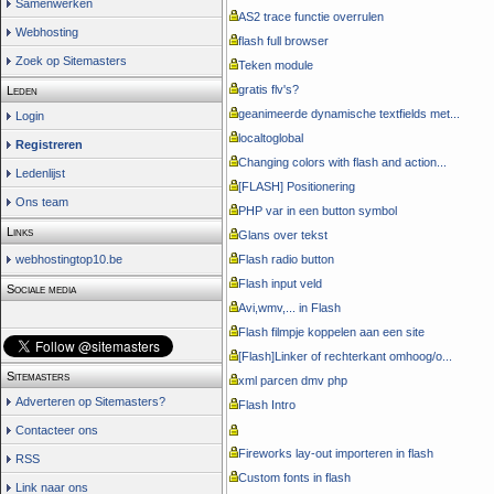
Samenwerken
AS2 trace functie overrulen
Webhosting
flash full browser
Zoek op Sitemasters
Teken module
gratis flv's?
Leden
geanimeerde dynamische textfields met...
Login
localtoglobal
Registreren
Changing colors with flash and action...
Ledenlijst
[FLASH] Positionering
Ons team
PHP var in een button symbol
Links
Glans over tekst
webhostingtop10.be
Flash radio button
Flash input veld
Sociale media
Avi,wmv,... in Flash
Flash filmpje koppelen aan een site
[Flash]Linker of rechterkant omhoog/o...
Sitemasters
xml parcen dmv php
Adverteren op Sitemasters?
Flash Intro
Contacteer ons
Fireworks lay-out importeren in flash
RSS
Custom fonts in flash
Link naar ons