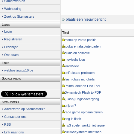
Samenwerken
Webhosting
Zoek op Sitemasters
plaats een nieuw bericht
Leden
Login
Titel
Registreren
menu op vaste positie
tooltip en absolute paden
Ledenlijst
audio en animatie
Ons team
movieclip loop
Links
loadMovie
webhostingtop10.be
onRelease probleem
Sociale media
flash class mc childs
Paintbucket en Line Tool
Dynamisch Flash to PDF
[Flash] Paginaovergang
Sitemasters
prijzen?
Adverteren op Sitemasters?
race game op baan blijven
Contacteer ons
png in flash
RSS
mp3 speler werkt niet tegoei
nieuwssysteem met flash
Link naar ons