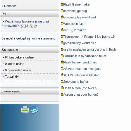
Flash Game maken
Donaties
hardnekkige bug
Poll
Gotoandplay werkt niet
Wat is jouw favoriete javascript
Website in flash
framework?
(
S: 18
,
R: 2
)
van -2, 2 maken
Tijdprobleem - Frame 1 ipv frame 19
Je moet ingelogd zijn om te stemmen.
gotoAndPlay werkt niet
css in ingeladen tekst via php in flash
Statistieken
Scrollbalk in dynamische tekst.
64 bezoekers online
Flash banner werkt niet
0 leden online
AS voor max. en min. getal
0 crewleden online
XHTML inladen in Flash?
Totaal: 64
Stop sound buffer
Flash button (mc tween)
Linkpartners
Actionscript voor button?