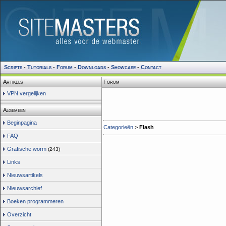
Scripts
-
Tutorials
-
Forum
-
Downloads
-
Showcase
-
Contact
Artikels
Forum
VPN vergelijken
Algemeen
Beginpagina
Categorieën
>
Flash
FAQ
Grafische worm
(243)
Links
Nieuwsartikels
Nieuwsarchief
Boeken programmeren
Overzicht