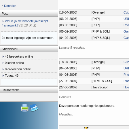
Donaties
[18-04-2008]
[Overige]
Cube
Poll
[03-04-2008]
[PHP]
URL 
Wat is jouw favoriete javascript
[03-03-2008]
[PHP]
Pho
framework?
(
S: 18
,
R: 2
)
[05-02-2008]
[PHP & SQL]
Ga
Je moet ingelogd zijn om te stemmen.
[04-02-2008]
[PHP & SQL]
Ga
Laatste 5 reacties:
Statistieken
46 bezoekers online
[18-04-2008]
[Overige]
Cube
0 leden online
[04-04-2008]
[PHP]
URL 
0 crewleden online
[04-03-2008]
[PHP]
Pho
Totaal: 46
[27-06-2007]
[HTML & CSS]
Plaa
[27-06-2007]
[JavaScript]
Hoe
Linkpartners
Donaties:
Deze persoon heeft nog niet gedoneerd.
Medailles: