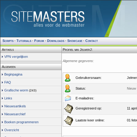
Scripts
-
Tutorials
-
Forum
-
Downloads
-
Showcase
-
Contact
Artikels
Profiel van JelmerJ:
VPN vergelijken
Algemene gegevens:
Algemeen
Beginpagina
Gebruikersnaam:
Jelme
FAQ
Status:
Nieuw 
Grafische worm
(243)
Links
E-mailadres:
Nieuwsartikels
Geregistreerd op:
11 apri
Nieuwsarchief
Laatste keer online:
01 feb
Boeken programmeren
Overzicht