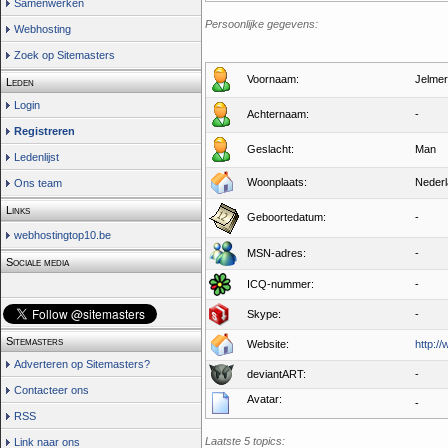
Samenwerken
Persoonlijke gegevens:
Webhosting
Zoek op Sitemasters
Voornaam:
Jelmer
Leden
Login
Achternaam:
-
Registreren
Geslacht:
Man
Ledenlijst
Woonplaats:
Neder
Ons team
Links
Geboortedatum:
-
webhostingtop10.be
MSN-adres:
-
Sociale media
ICQ-nummer:
-
Skype:
-
Sitemasters
Website:
http://
Adverteren op Sitemasters?
deviantART:
-
Contacteer ons
Avatar:
-
RSS
Laatste 5 topics:
Link naar ons