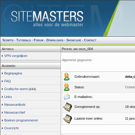
Scripts
-
Tutorials
-
Forum
-
Downloads
-
Showcase
-
Contact
Artikels
Profiel van delta_004:
VPN vergelijken
Algemene gegevens:
Algemeen
Beginpagina
Gebruikersnaam:
delta_
FAQ
Status:
Onbek
Grafische worm
(243)
Links
E-mailadres:
Nieuwsartikels
Geregistreerd op:
18 okt
Nieuwsarchief
Laatste keer online:
11 jan
Boeken programmeren
Overzicht