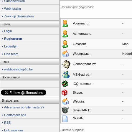
Samenwerken
Persoonlijke gegevens:
Webhosting
Zoek op Sitemasters
Voornaam:
-
Leden
Login
Achternaam:
-
Registreren
Geslacht:
Man
Ledenlijst
Woonplaats:
Neder
Ons team
Links
Geboortedatum:
-
webhostingtop10.be
MSN-adres:
-
Sociale media
ICQ-nummer:
-
Skype:
-
Sitemasters
Website:
-
Adverteren op Sitemasters?
deviantART:
-
Contacteer ons
Avatar:
-
RSS
Laatste 5 topics:
Link naar ons