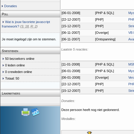
Donaties
[06-01-2008]
[PHP & SQL]
Mys
Poll
[22-12-2007]
[PHP]
PHP
Wat is jouw favoriete javascript
[15-12-2007]
[PHP]
Str
framework?
(
S: 18
,
R: 2
)
[06-11-2007]
[Overige]
VB 
Je moet ingelogd zijn om te stemmen.
[06-11-2007]
[Ontspanning]
Ava
Laatste 5 reacties:
Statistieken
50 bezoekers online
[11-01-2008]
[PHP & SQL]
MSN
0 leden online
[06-01-2008]
[PHP & SQL]
Mys
0 crewleden online
[06-01-2008]
[Overige]
Ver
Totaal: 50
[22-12-2007]
[PHP]
PHP
[15-12-2007]
[PHP]
Str
Linkpartners
Donaties:
Deze persoon heeft nog niet gedoneerd.
Medailles: