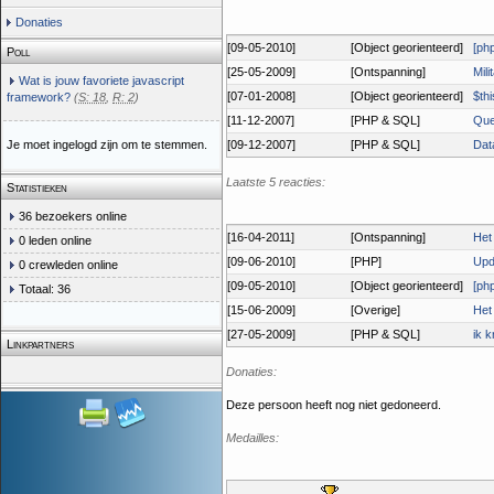
Donaties
[09-05-2010]
[Object georienteerd]
[ph
Poll
[25-05-2009]
[Ontspanning]
Mili
Wat is jouw favoriete javascript
[07-01-2008]
[Object georienteerd]
$th
framework?
(
S: 18
,
R: 2
)
[11-12-2007]
[PHP & SQL]
Que
Je moet ingelogd zijn om te stemmen.
[09-12-2007]
[PHP & SQL]
Dat
Laatste 5 reacties:
Statistieken
36 bezoekers online
[16-04-2011]
[Ontspanning]
Het 
0 leden online
[09-06-2010]
[PHP]
Upd
0 crewleden online
[09-05-2010]
[Object georienteerd]
[ph
Totaal: 36
[15-06-2009]
[Overige]
Het
[27-05-2009]
[PHP & SQL]
ik k
Linkpartners
Donaties:
Deze persoon heeft nog niet gedoneerd.
Medailles: