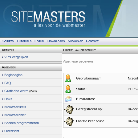
Scripts
-
Tutorials
-
Forum
-
Downloads
-
Showcase
-
Contact
Artikels
Profiel van Nrzonline:
VPN vergelijken
Algemene gegevens:
Algemeen
Beginpagina
Gebruikersnaam:
Nrzonl
FAQ
Status:
PHP v
Grafische worm
(243)
Links
E-mailadres:
Nieuwsartikels
Geregistreerd op:
04 dec
Nieuwsarchief
Laatste keer online:
04 aug
Boeken programmeren
Overzicht