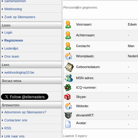
Samenwerken
Persoonlijke gegevens:
Webhosting
Zoek op Sitemasters
Voornaam:
Edwin
Leden
Login
Achternaam:
-
Registreren
Geslacht:
Man
Ledenlijst
Woonplaats:
Neder
Ons team
Links
Geboortedatum:
-
webhostingtop10.be
MSN-adres:
-
Sociale media
ICQ-nummer:
-
Skype:
-
Sitemasters
Website:
-
Adverteren op Sitemasters?
deviantART:
-
Contacteer ons
Avatar:
-
RSS
Laatste 5 topics:
Link naar ons