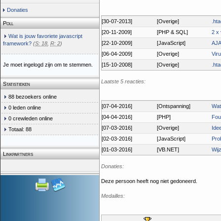
Donaties
[30-07-2013]
[Overige]
.ht
Poll
[20-11-2009]
[PHP & SQL]
2 x
Wat is jouw favoriete javascript
[22-10-2009]
[JavaScript]
AJA
framework?
(
S: 18
,
R: 2
)
[06-04-2009]
[Overige]
Vir
Je moet ingelogd zijn om te stemmen.
[15-10-2008]
[Overige]
.ht
Laatste 5 reacties:
Statistieken
88 bezoekers online
[07-04-2016]
[Ontspanning]
Wat
0 leden online
[04-04-2016]
[PHP]
Fou
0 crewleden online
[07-03-2016]
[Overige]
Ide
Totaal: 88
[02-03-2016]
[JavaScript]
Pro
[01-03-2016]
[VB.NET]
Wijz
Linkpartners
Donaties:
Deze persoon heeft nog niet gedoneerd.
Medailles: