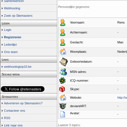
Samenwerken
Persoonlijke gegevens:
Webhosting
Zoek op Sitemasters
Voornaam:
Rens
Leden
Login
Achternaam:
-
Registreren
Geslacht:
Man
Ledenlijst
Woonplaats:
Nederl
Ons team
Links
Geboortedatum:
-
webhostingtop10.be
MSN-adres:
-
Sociale media
ICQ-nummer:
-
Skype:
-
Sitemasters
Website:
http:/
Adverteren op Sitemasters?
deviantART:
-
Contacteer ons
Avatar:
-
RSS
Laatste 5 topics:
Link naar ons