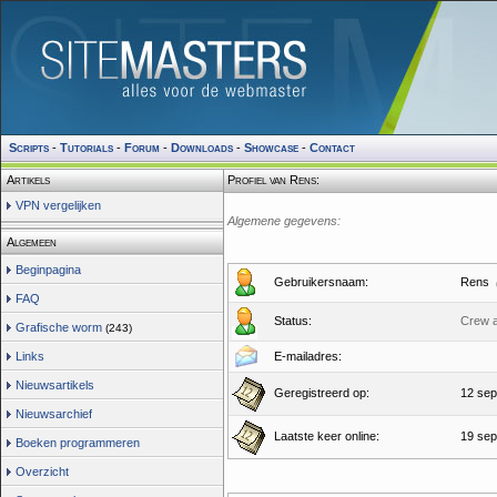
Scripts
-
Tutorials
-
Forum
-
Downloads
-
Showcase
-
Contact
Artikels
Profiel van Rens:
VPN vergelijken
Algemene gegevens:
Algemeen
Beginpagina
Gebruikersnaam:
Rens
FAQ
Status:
Crew 
Grafische worm
(243)
Links
E-mailadres:
Nieuwsartikels
Geregistreerd op:
12 sep
Nieuwsarchief
Laatste keer online:
19 sep
Boeken programmeren
Overzicht