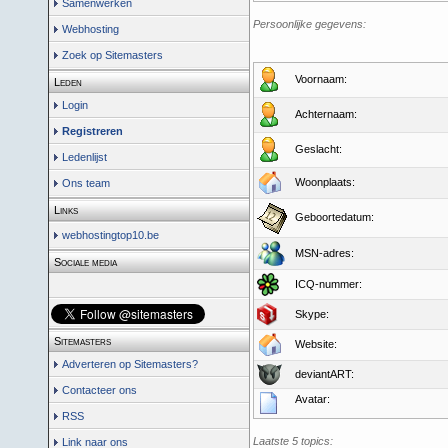
Samenwerken
Persoonlijke gegevens:
Webhosting
Zoek op Sitemasters
Voornaam:
Leden
Login
Achternaam:
Registreren
Geslacht:
Ledenlijst
Woonplaats:
Ons team
Links
Geboortedatum:
webhostingtop10.be
MSN-adres:
Sociale media
ICQ-nummer:
Skype:
Sitemasters
Website:
Adverteren op Sitemasters?
deviantART:
Contacteer ons
Avatar:
RSS
Laatste 5 topics:
Link naar ons