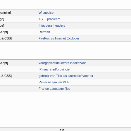
anning]
Whatpulse
ge]
XSLT probleem
ge]
.htaccess headers
cript]
Refresh
 & CSS]
FireFox vs Internet Exploder
cript]
voorgeplaatste letters in tekstveld
IP naar stad/provincie
 & CSS]
gebruik van Title als alternatief voor alt
Reverse ajax en PHP
Franse Language files