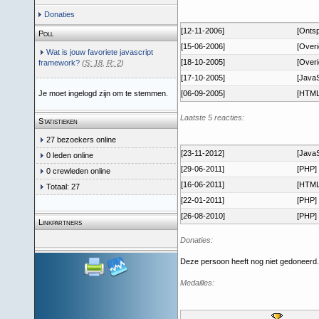
Donaties
[12-11-2006]
[Ontsp
Poll
[15-06-2006]
[Overi
Wat is jouw favoriete javascript
[18-10-2005]
[Overi
framework?
(
S: 18
,
R: 2
)
[17-10-2005]
[JavaS
Je moet ingelogd zijn om te stemmen.
[06-09-2005]
[HTML
Laatste 5 reacties:
Statistieken
27 bezoekers online
[23-11-2012]
[JavaS
0 leden online
[29-06-2011]
[PHP]
0 crewleden online
[16-06-2011]
[HTML
Totaal: 27
[22-01-2011]
[PHP]
[26-08-2010]
[PHP]
Linkpartners
Donaties:
Deze persoon heeft nog niet gedoneerd.
Medailles: