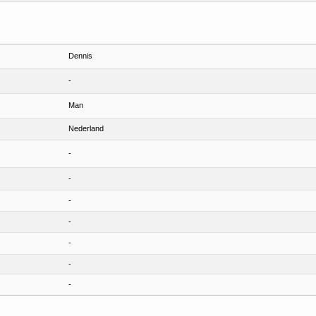
Dennis
-
Man
Nederland
-
-
-
-
-
-
-