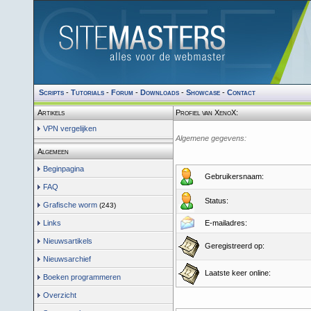
Scripts
-
Tutorials
-
Forum
-
Downloads
-
Showcase
-
Contact
Artikels
Profiel van XenoX:
VPN vergelijken
Algemene gegevens:
Algemeen
Beginpagina
Gebruikersnaam:
FAQ
Status:
Grafische worm
(243)
Links
E-mailadres:
Nieuwsartikels
Geregistreerd op:
Nieuwsarchief
Laatste keer online:
Boeken programmeren
Overzicht