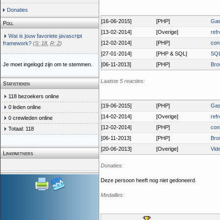
Donaties
[16-06-2015]
[PHP]
Gas
Poll
[13-02-2014]
[Overige]
ref
Wat is jouw favoriete javascript
[12-02-2014]
[PHP]
con
framework?
(
S: 18
,
R: 2
)
[27-01-2014]
[PHP & SQL]
SQL
Je moet ingelogd zijn om te stemmen.
[06-11-2013]
[PHP]
Bro
Laatste 5 reacties:
Statistieken
118 bezoekers online
[19-06-2015]
[PHP]
Gas
0 leden online
[14-02-2014]
[Overige]
ref
0 crewleden online
[12-02-2014]
[PHP]
con
Totaal: 118
[06-11-2013]
[PHP]
Bro
[20-06-2013]
[Overige]
Vid
Linkpartners
Donaties:
Deze persoon heeft nog niet gedoneerd.
Medailles: