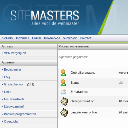
Scripts
-
Tutorials
-
Forum
-
Downloads
-
Showcase
-
Contact
Artikels
Profiel van keverineke:
VPN vergelijken
Algemene gegevens:
Algemeen
Beginpagina
Gebruikersnaam:
keveri
FAQ
Status:
Lid
Grafische worm
(243)
Links
E-mailadres:
Nieuwsartikels
Geregistreerd op:
18 mei
Nieuwsarchief
Laatste keer online:
26 jun
Boeken programmeren
Overzicht