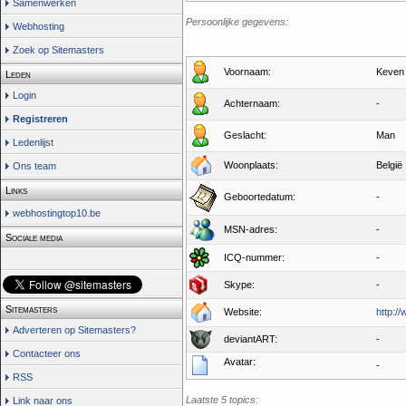
Samenwerken
Persoonlijke gegevens:
Webhosting
Zoek op Sitemasters
Voornaam:
Keven
Leden
Login
Achternaam:
-
Registreren
Geslacht:
Man
Ledenlijst
Woonplaats:
België
Ons team
Links
Geboortedatum:
-
webhostingtop10.be
MSN-adres:
-
Sociale media
ICQ-nummer:
-
Skype:
-
Sitemasters
Website:
http:/
Adverteren op Sitemasters?
deviantART:
-
Contacteer ons
Avatar:
-
RSS
Laatste 5 topics:
Link naar ons