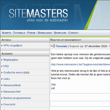
Scripts
-
Tutorials
-
Forum
-
Downloads
-
Showcase
-
Contact
Artikels
Reacties op nieuwsbericht:
VPN vergelijken
Tutorials
|
Gepost op
: 07 december 2010 - 
Algemeen
Een kleine oproep voor mensen die geïnteresseerd 
geen idee hebben over wat. Op de volgende pagina 
Beginpagina
http://www.sitemasters.be/?pagina=tutorials/idee
FAQ
Vind je iets interessants terug in de lijst of heb je
Grafische worm
(243)
tutorial erover. Delen die kennis! Als je geen tu
fixen het voor je.
Links
Stijn
Nieuwsartikels
Lid
Nieuwsarchief
Boeken programmeren
Overzicht