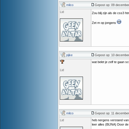
milco
Gepost op: 09 december
Lid
Zou blij zijn als de css3 
Zet m op jongens
pijke
Gepost op: 10 december
wat belet je zelf te gaan s
Lid
milco
Gepost op: 11 december
Lid
heb nergens verstand van
leer alles (BIJNA) Door de