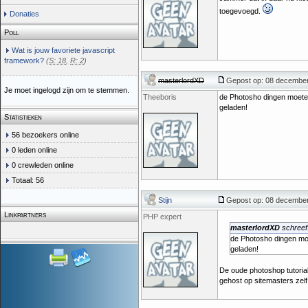
toegevoegd.
Donaties
Poll
Wat is jouw favoriete javascript
framework?
(
S: 18
,
R: 2
)
masterlordXD
Gepost op: 08 december
Je moet ingelogd zijn om te stemmen.
Theeboris
de Photosho dingen moeten
geladen!
Statistieken
56 bezoekers online
0 leden online
0 crewleden online
Totaal: 56
Stijn
Gepost op: 08 december
Linkpartners
PHP expert
masterlordXD
schreef
de Photosho dingen mo
geladen!
De oude photoshop tutorial
gehost op sitemasters zelf