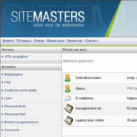
Scripts
-
Tutorials
-
Forum
-
Downloads
-
Showcase
-
Contact
Artikels
Profiel van avdg:
VPN vergelijken
Algemene gegevens:
Algemeen
Beginpagina
Gebruikersnaam:
avdg
FAQ
Status:
PHP g
Grafische worm
(243)
Links
E-mailadres:
Uitges
Nieuwsartikels
Geregistreerd op:
01 feb
Nieuwsarchief
Laatste keer online:
05 apri
Boeken programmeren
Overzicht