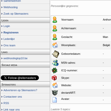
Samenwerken
Persoonlijke gegevens:
Webhosting
Zoek op Sitemasters
Voornaam:
Antho
Leden
Login
Achternaam:
-
Registreren
Geslacht:
Man
Ledenlijst
Woonplaats:
België
Ons team
Links
Geboortedatum:
-
webhostingtop10.be
MSN-adres:
-
Sociale media
ICQ-nummer:
-
Skype:
-
Sitemasters
Website:
-
Adverteren op Sitemasters?
deviantART:
-
Contacteer ons
Avatar:
-
RSS
Laatste 5 topics:
Link naar ons