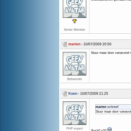
Senior Member
marten
- 10/07/2009 20:50
Stuur maar door vanavond n
Beheerder
Koen
- 10/07/2009 21:25
marten
schreef:
Stuur maar door vanavon
PHP expert
*kuch* v3?