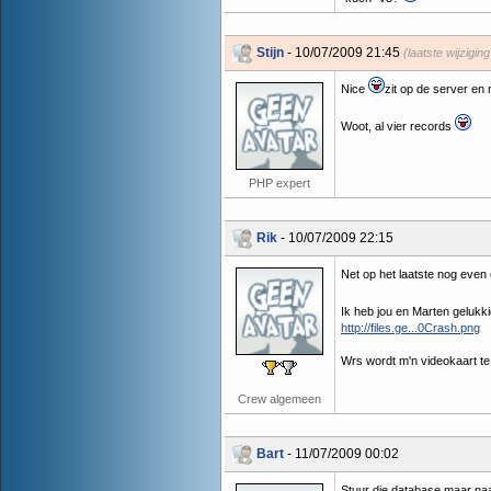
Stijn
- 10/07/2009 21:45
(laatste wijzigin
Nice
zit op de server en
Woot, al vier records
PHP expert
Rik
- 10/07/2009 22:15
Net op het laatste nog even
Ik heb jou en Marten geluk
http://files.ge...0Crash.png
Wrs wordt m'n videokaart te
Crew algemeen
Bart
- 11/07/2009 00:02
Stuur die database maar na