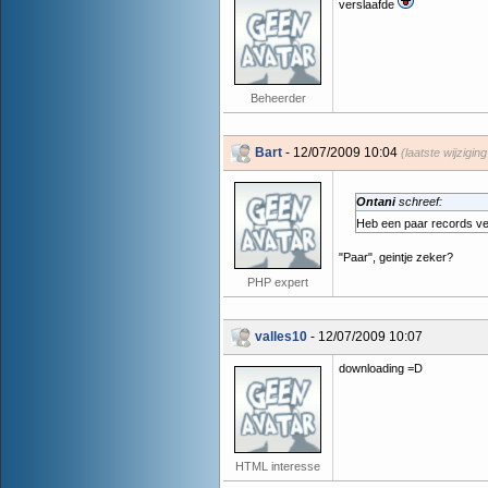
verslaafde
Beheerder
Bart
- 12/07/2009 10:04
(laatste wijzigi
Ontani
schreef:
Heb een paar records v
"Paar", geintje zeker?
PHP expert
valles10
- 12/07/2009 10:07
downloading =D
HTML interesse