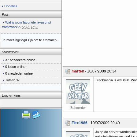
Donaties
Poll
Wat is jouw favoriete javascript
framework?
(
S: 18
,
R: 2
)
Je moet ingelogd zijn om te stemmen.
Statistieken
37 bezoekers online
0 leden online
marten
- 10/07/2009 20:34
0 crewleden online
Totaal: 37
Trackmania is wel leuk. Wor
Linkpartners
Beheerder
Flex1986
- 10/07/2009 20:49
Ja op de server worden lokal
webstatistieken gemaakt k