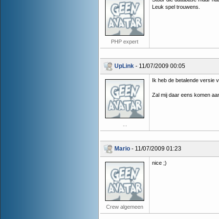
Leuk spel trouwens.
PHP expert
UpLink
- 11/07/2009 00:05
Ik heb de betalende versie 
Zal mij daar eens komen aa
...
Mario
- 11/07/2009 01:23
nice ;)
Crew algemeen