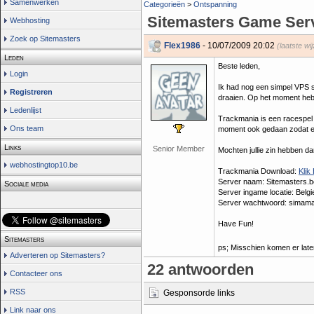
Samenwerken
Categorieën
>
Ontspanning
Sitemasters Game Ser
Webhosting
Zoek op Sitemasters
Flex1986
- 10/07/2009 20:02
(laatste wi
Leden
Beste leden,
Login
Ik had nog een simpel VPS 
Registreren
draaien. Op het moment heb
Ledenlijst
Trackmania is een racespel 
Ons team
moment ook gedaan zodat er 
Links
Senior Member
Mochten jullie zin hebben dan
webhostingtop10.be
Trackmania Download:
Klik
Server naam: Sitemasters.b
Sociale media
Server ingame locatie: Belgi
Server wachtwoord: simama
Have Fun!
Sitemasters
ps; Misschien komen er lat
Adverteren op Sitemasters?
22 antwoorden
Contacteer ons
RSS
Gesponsorde links
Link naar ons