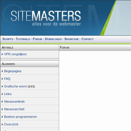
Scripts
-
Tutorials
-
Forum
-
Downloads
-
Showcase
-
Contact
Artikels
Forum
VPN vergelijken
Algemeen
Beginpagina
FAQ
Grafische worm
(243)
Links
Nieuwsartikels
Nieuwsarchief
Boeken programmeren
Overzicht