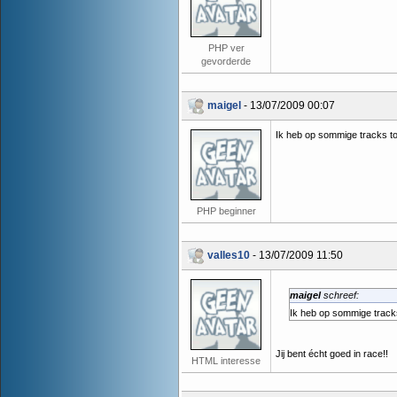
PHP ver
gevorderde
maigel
- 13/07/2009 00:07
Ik heb op sommige tracks t
PHP beginner
valles10
- 13/07/2009 11:50
maigel
schreef:
Ik heb op sommige track
Jij bent écht goed in race!!
HTML interesse