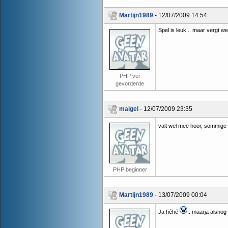
Martijn1989
- 12/07/2009 14:54
Spel is leuk .. maar vergt w
PHP ver
gevorderde
maigel
- 12/07/2009 23:35
valt wel mee hoor, sommige c
PHP beginner
Martijn1989
- 13/07/2009 00:04
Ja héhé
.. maarja alsnog