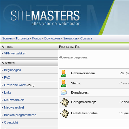
Scripts
-
Tutorials
-
Forum
-
Downloads
-
Showcase
-
Contact
Artikels
Profiel van Rik:
VPN vergelijken
Algemene gegevens:
Algemeen
Beginpagina
Gebruikersnaam:
Rik
(o
FAQ
Status:
Crew 
Grafische worm
(243)
Links
E-mailadres:
Nieuwsartikels
Geregistreerd op:
22 dec
Nieuwsarchief
Laatste keer online:
31 jan
Boeken programmeren
Overzicht