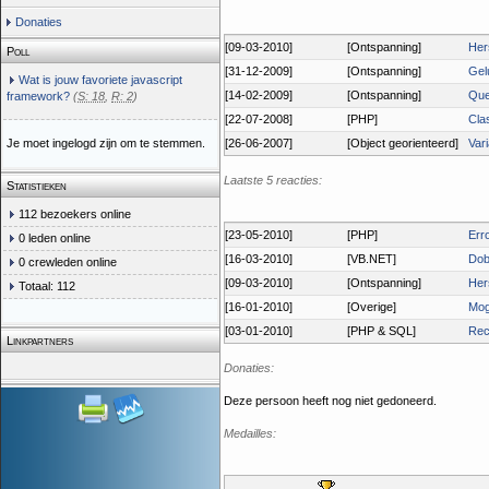
Donaties
[09-03-2010]
[Ontspanning]
Her
Poll
[31-12-2009]
[Ontspanning]
Gel
Wat is jouw favoriete javascript
[14-02-2009]
[Ontspanning]
Que
framework?
(
S: 18
,
R: 2
)
[22-07-2008]
[PHP]
Clas
Je moet ingelogd zijn om te stemmen.
[26-06-2007]
[Object georienteerd]
Var
Laatste 5 reacties:
Statistieken
112 bezoekers online
[23-05-2010]
[PHP]
Err
0 leden online
[16-03-2010]
[VB.NET]
Dob
0 crewleden online
[09-03-2010]
[Ontspanning]
Her
Totaal: 112
[16-01-2010]
[Overige]
Mog
[03-01-2010]
[PHP & SQL]
Recu
Linkpartners
Donaties:
Deze persoon heeft nog niet gedoneerd.
Medailles: