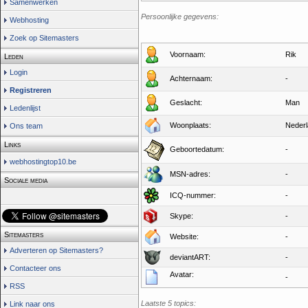
Samenwerken
Persoonlijke gegevens:
Webhosting
Zoek op Sitemasters
Voornaam:
Rik
Leden
Login
Achternaam:
-
Registreren
Geslacht:
Man
Ledenlijst
Woonplaats:
Neder
Ons team
Links
Geboortedatum:
-
webhostingtop10.be
MSN-adres:
-
Sociale media
ICQ-nummer:
-
Skype:
-
Sitemasters
Website:
-
Adverteren op Sitemasters?
deviantART:
-
Contacteer ons
Avatar:
-
RSS
Laatste 5 topics:
Link naar ons