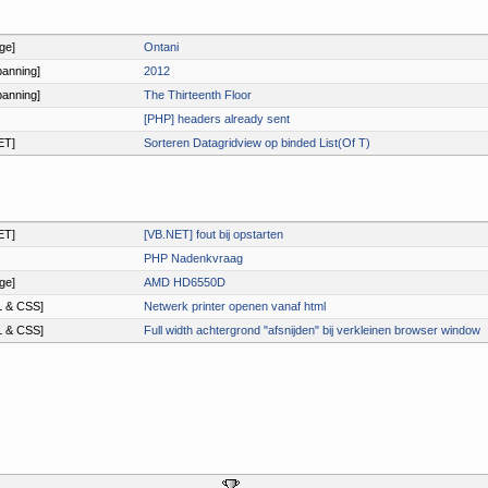
ge]
Ontani
anning]
2012
anning]
The Thirteenth Floor
[PHP] headers already sent
ET]
Sorteren Datagridview op binded List(Of T)
ET]
[VB.NET] fout bij opstarten
PHP Nadenkvraag
ge]
AMD HD6550D
 & CSS]
Netwerk printer openen vanaf html
 & CSS]
Full width achtergrond "afsnijden" bij verkleinen browser window