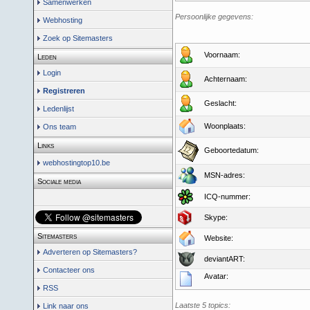
Samenwerken
Persoonlijke gegevens:
Webhosting
Zoek op Sitemasters
Voornaam:
Leden
Login
Achternaam:
Registreren
Geslacht:
Ledenlijst
Woonplaats:
Ons team
Links
Geboortedatum:
webhostingtop10.be
MSN-adres:
Sociale media
ICQ-nummer:
Skype:
Sitemasters
Website:
Adverteren op Sitemasters?
deviantART:
Contacteer ons
Avatar:
RSS
Laatste 5 topics:
Link naar ons