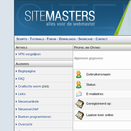
Scripts
-
Tutorials
-
Forum
-
Downloads
-
Showcase
-
Contact
Artikels
Profiel van Ontani:
VPN vergelijken
Algemene gegevens:
Algemeen
Beginpagina
Gebruikersnaam:
FAQ
Status:
Grafische worm
(243)
Links
E-mailadres:
Nieuwsartikels
Geregistreerd op:
Nieuwsarchief
Laatste keer online:
Boeken programmeren
Overzicht