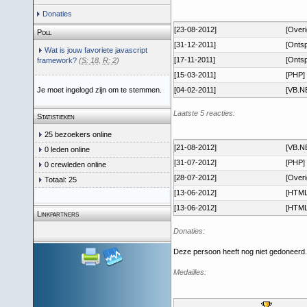
Donaties
[23-08-2012]
[Overi
Poll
[31-12-2011]
[Ontsp
Wat is jouw favoriete javascript
[17-11-2011]
[Ontsp
framework?
(
S: 18
,
R: 2
)
[15-03-2011]
[PHP]
Je moet ingelogd zijn om te stemmen.
[04-02-2011]
[VB.N
Laatste 5 reacties:
Statistieken
25 bezoekers online
[21-08-2012]
[VB.N
0 leden online
[31-07-2012]
[PHP]
0 crewleden online
[28-07-2012]
[Overi
Totaal: 25
[13-06-2012]
[HTML
[13-06-2012]
[HTML
Linkpartners
Donaties:
Deze persoon heeft nog niet gedoneerd.
Medailles: