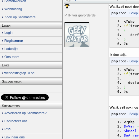
Samenwerken
Wat ikzelf nooit doe 
Webhosting
php
code -
Bekijk
PHP ver gevorderde
Zoek op Sitemasters
<?php
Leden
if
(
true
{
Login
   doef
}
Registreren
?>
Ledenlijst
Ik doe altijd:
Ons team
php
code -
Bekijk
Links
<?php
webhostingtop10.be
if
(
true
Sociale media
  doefu
}
?>
Sitemasters
Wat ik zelf ook nog 
Adverteren op Sitemasters?
php
code -
Bekijk
Contacteer ons
<?php
$vVar
=
RSS
$bBool
$aArray
Link naar ons