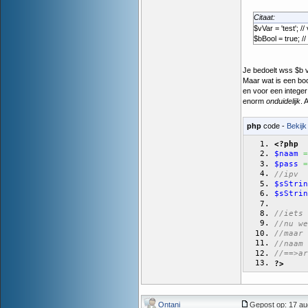
Citaat:
$vVar = 'test'; 
$bBool = true; /
Je bedoelt wss $b
Maar wat is een boo
en voor een integer
enorm
onduidelijk
. 
php
code -
Bekijk
<?php
$naam
=
$pass
=
//ipv
$sStrin
$sStrin
//iets 
//nu we
//maar 
//naam 
//==>ar
?>
Ontani
Gepost op: 17 au