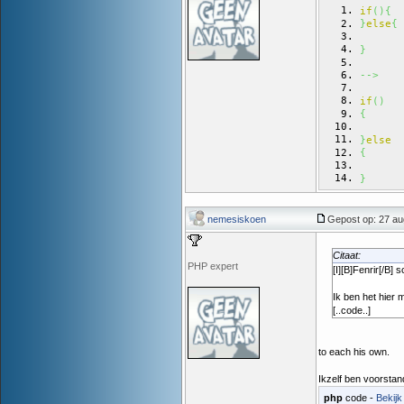
if
(
)
{
}
else
{
}
-->
if
(
)
{
}
else
{
}
nemesiskoen
Gepost op: 27 au
Citaat:
PHP expert
[I][B]Fenrir[/B]
Ik ben het hier 
[..code..]
to each his own.
Ikzelf ben voorstan
php
code -
Bekijk