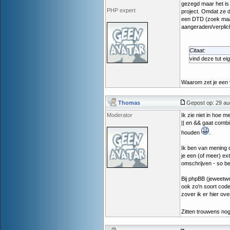
gezegd maar het is 
PHP expert
project. Omdat ze d
een DTD (zoek maar
aangeraden/verplich
Citaat:
vind deze tut ei
Waarom zet je een 
Thomas
Gepost op: 29 au
Moderator
Ik zie niet in hoe 
|| en && gaat combi
houden
.
Ik ben van mening da
je een (of meer) ex
omschrijven - so be 
Bij phpBB (jeweetwel
ook zo'n soort code
zover ik er hier ov
Zitten trouwens nog