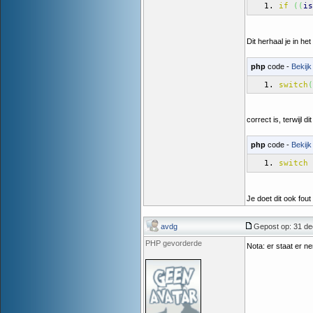
if
(
(
is
Dit herhaal je in het
php
code -
Bekijk
switch
(
correct is, terwijl di
php
code -
Bekijk
switch
Je doet dit ook fou
avdg
Gepost op: 31 de
PHP gevorderde
Nota: er staat er n