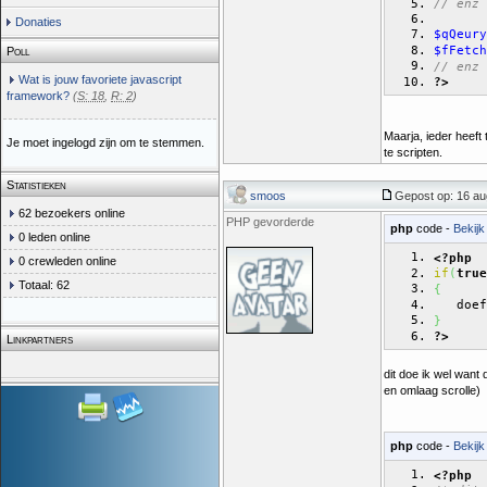
// enz
Donaties
$qQeury
$fFetch
Poll
// enz
Wat is jouw favoriete javascript
?>
framework?
(
S: 18
,
R: 2
)
Maarja, ieder heeft t
Je moet ingelogd zijn om te stemmen.
te scripten.
Statistieken
smoos
Gepost op: 16 au
62 bezoekers online
PHP gevorderde
php
code -
Bekijk
0 leden online
<?php
0 crewleden online
if
(
true
Totaal: 62
{
   doef
}
?>
Linkpartners
dit doe ik wel want
en omlaag scrolle)
php
code -
Bekijk
<?php