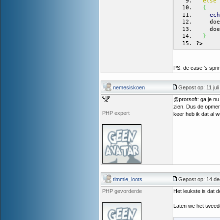
else
{
ech
    doe
    doe
}
?>
PS. de case 's sprin
nemesiskoen
Gepost op: 11 juli
@prorsoft: ga je nu
zien. Dus de opmerki
PHP expert
keer heb ik dat al w
timmie_loots
Gepost op: 14 de
PHP gevorderde
Het leukste is dat 
Laten we het tweed