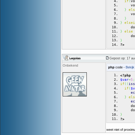
vo
if
(
     vo
}
els
     vo
}
}
elsei
     do
}
else
     do
}
?>
Legolas
Gepost op: 17 au
Onbekend
php
code -
Bekijk
<?php
$var
=
5
;
if
(
(
iss
if
(
$v
ec
}
els
ec
     do
     do
}
?>
weet niet of proximus