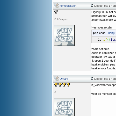
nemesiskoen
Gepost op: 17 au
Eigenlijk nu ik het 
standaarden wilt le
PHP expert
ander haakje ook w
Het moet zo zijn:
php
code -
Bekijk
if
(
(
iss
zoals het nu is.
Zoals je kan lezen
operator (bv. && of
Ik open 1 voor de i
haakje sluiten, plu
haakje voor functie.
Ontani
Gepost op: 17 au
if((voorwaarde) ope
-1
voor de mensen die