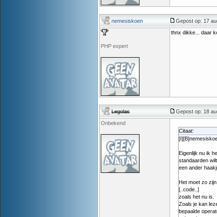
nemesiskoen
Gepost op: 17 au
thnx dikke... daar 
PHP expert
Legolas
Gepost op: 18 au
Onbekend
Citaat:
[I][B]nemesiskoe
Eigenlijk nu ik 
standaarden wilt
een ander haakj
Het moet zo zijn
[..code..]
zoals het nu is.
Zoals je kan le
bepaalde operato