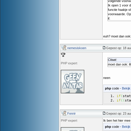
volgende voorw
Ik open 1 voor d
functie haakje s
voorwaarde. Open
if.
euh? moet dan ook: i
nemesiskoen
Gepost op: 18 au
Citaat:
PHP expert
moet dan ook: if(
neen
php
code -
Bekijk
stat
if
(
sta
if
(
(
Fenrir
Gepost op: 23 au
PHP expert
Ik ben het hier mee
php
code -
Bekijk