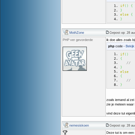
if
(
)
{
}
else
{
}
MothZone
Gepost op: 28 au
PHP ver gevorderde
ik doe alles zoals bi
php
code -
Bekijk
if
(
)
{
//
}
else
{
//
}
zoals iemand al zei 
zie je meteen waar h
vind deze tut eigen
nemesiskoen
Gepost op: 28 au
Deze tut is om een 