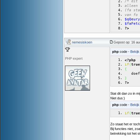
/* dit 
alleen 
(fa sta
van fo 
$qQeury
$faFetc
?>
nemesiskoen
Gepost op: 16 au
php
code -
Bekijk
PHP expert
<?php
if
(
true
{
   doef
}
?>
Stat dit dan zo in mi
Niet dus:)
php
code -
Bekijk
if
(
true
Zo staat het er toch 
Bij functies niet, z
betrekking tot het s