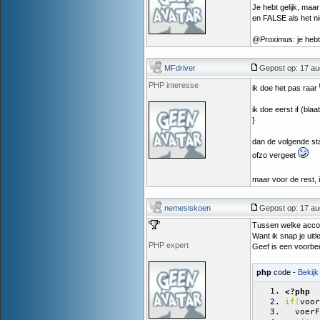
Je hebt gelijk, maa
en FALSE als het nie
@Proximus: je hebt 
MFdriver
Gepost op: 17 au
PHP interesse
ik doe het pas raar
ik doe eerst if (blaat
}
dan de volgende stap
ofzo vergeet
maar voor de rest, is
nemesiskoen
Gepost op: 17 au
Tussen welke acco
Want ik snap je uitle
PHP expert
Geef is een voorbeeld
php
code -
Bekijk
<?php
voor
if
(
  voerF