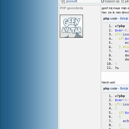
prorsoft
Gepost op: 11 jul
PHP gevorderde
geef mij maar mijn e
hier zie ik niet dir
php
code -
Bekijk
<?php
$var
=
5
;
if
(
(
iss
if
(
$v
ec
}
els
ec
     do
     do
}
?>
hierin wel:
php
code -
Bekijk
<?php
$var
=
5
;
if
(
(
iss
{
if
(
$v
{
ech
}