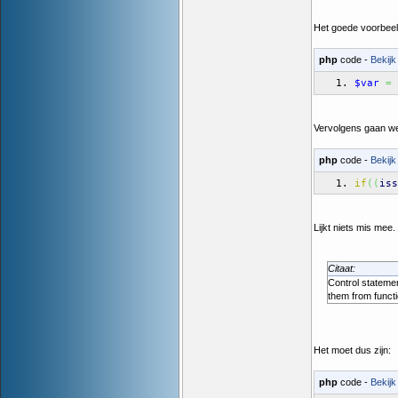
Het goede voorbeel
php
code -
Bekijk
$var
=
Vervolgens gaan we 
php
code -
Bekijk
if
(
(
iss
Lijkt niets mis mee
Citaat:
Control stateme
them from functi
Het moet dus zijn:
php
code -
Bekijk