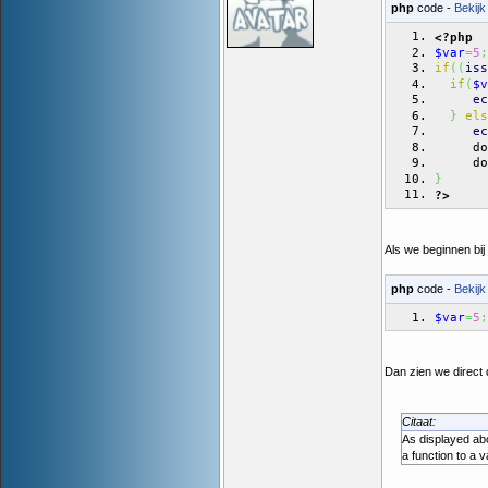
php
code -
Bekijk
<?php
$var
=
5
;
if
(
(
iss
if
(
$v
ec
}
els
ec
     do
     do
}
?>
Als we beginnen bij 
php
code -
Bekijk
$var
=
5
;
Dan zien we direct d
Citaat:
As displayed abo
a function to a v