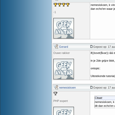
nemesiskoen, k vind
dan echo'en waar je
-1
Gerard
Gepost op: 17 au
Ouwe rakker
if((isset($var)) && 
in je 2de grijze blok
ontopic:
Uitstekende tutorial
nemesiskoen
Gepost op: 17 au
Citaat:
PHP expert
nemesiskoen, k v
dit dan echo'en 