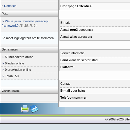
Donaties
Frontpage Extenties:
Poll
Wat is jouw favoriete javascript
E-mail:
framework?
(
S: 18
,
R: 2
)
Aantal
pop3
accounts
:
Aantal
alias
adressen
:
Je moet ingelogd zijn om te stemmen.
Statistieken
Server informatie:
50 bezoekers online
Land
waar de server staat
:
0 leden online
Platform:
0 crewleden online
Totaal: 50
Contact:
Linkpartners
E-mail
voor hulp
:
Telefoonnummer:
© 2002-2026 Sit