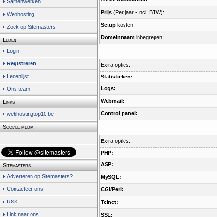
Samenwerken
Prijs
(Per jaar - incl. BTW):
Webhosting
Setup
kosten:
Zoek op Sitemasters
Domeinnaam
inbegrepen:
Leden
Login
Registreren
Extra opties:
Ledenlijst
Statistieken:
Logs:
Ons team
Webmail:
Links
Control panel:
webhostingtop10.be
Sociale media
Extra opties:
PHP:
ASP:
Sitemasters
Adverteren op Sitemasters?
MySQL:
Contacteer ons
CGI/Perl:
RSS
Telnet:
Link naar ons
SSL: