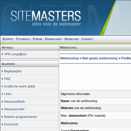
Scripts
-
Tutorials
-
Forum
-
Downloads
-
Showcase
-
Contact
Artikels
Webhosting:
VPN vergelijken
Webhosting
>
Niet-gratis webhosting
>
FireMu
Algemeen
Beginpagina
FAQ
Grafische worm
(243)
Links
Algemene informatie:
Naam
van de webhosting:
Nieuwsartikels
Website
van de webhosting:
Nieuwsarchief
Max.
dataverkeer
(Per maand):
Boeken programmeren
Webruimte
:
Overzicht
Aantal
Databanken
: