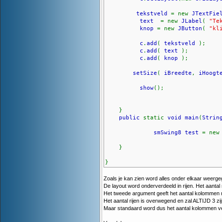
tekstveld
= new
JTextFie
text
= new
JLabel
(
"Te
knop
= new
JButton
(
"kl
c
.
add
(
tekstveld
);
c
.
add
(
text
);
c
.
add
(
knop
);
setSize
(
iBreedte
,
iHoog
show
();
}
public
static
void main
(
Strin
smSwing8 test
= ne
}
}
Zoals je kan zien word alles onder elkaar weerg
De layout word onderverdeeld in rijen. Het aantal
Het tweede argument geeft het aantal kolommen m
Het aantal rijen is overwegend en zal ALTIJD 3 zi
Maar standaard word dus het aantal kolommen ver