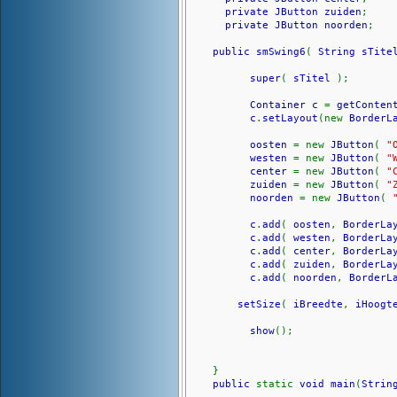
private JButton zuiden
;
private JButton noorden
;
public smSwing6
(
String sTite
super
(
sTitel
);
Container c
=
getConten
c
.
setLayout
(new
BorderL
oosten
= new
JButton
(
"
westen
= new
JButton
(
"
center
= new
JButton
(
"
zuiden
= new
JButton
(
"
noorden
= new
JButton
(
c
.
add
(
oosten
,
BorderLa
c
.
add
(
westen
,
BorderLa
c
.
add
(
center
,
BorderLa
c
.
add
(
zuiden
,
BorderLa
c
.
add
(
noorden
,
BorderL
setSize
(
iBreedte
,
iHoog
show
();
}
public
static
void main
(
Strin