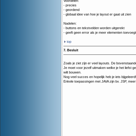
Voordelen:
- precies
- geordend
- globaal idee van hoe je layout er gaat uit zien
Nadelen:
- buttons en tekstvelden worden uitgerekt
- geeft geen error als je meer elementen toevoeg
top
7. Besluit
Zoals je ziet zijn er veel layouts. De bovenstaand
Je moet voor jezelf uitmaken welke je het liefst
wilt bouwen.
Nog veel succes en hopelijk heb je iets bijgeleerd
Enkele toepassingen met JAVA zijn bv. JSP, meer