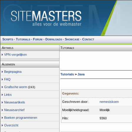
Scripts
-
Tutorials
-
Forum
-
Downloads
-
Showcase
-
Contact
Artikels
Tutorials
VPN vergelijken
Algemeen
Beginpagina
Tutorials
>
Java
FAQ
Grafische worm
(243)
Gegevens:
Links
Geschreven door:
nemesiskoen
Nieuwsartikels
Nieuwsarchief
Moeilijkheidsgraad:
Moeilijk
Boeken programmeren
Hits:
9360
Overzicht