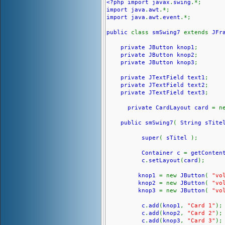
<?php import javax
.
swing
.*;
import java
.
awt
.*;
import java
.
awt
.
event
.*;
public
class
smSwing7
extends
JFr
private JButton knop1
;
private JButton knop2
;
private JButton knop3
;
private JTextField text1
;
private JTextField text2
;
private JTextField text3
;
private CardLayout card
= n
public smSwing7
(
String sTite
super
(
sTitel
);
Container c
=
getConten
c
.
setLayout
(
card
);
knop1
= new
JButton
(
"vo
knop2
= new
JButton
(
"vo
knop3
= new
JButton
(
"vo
c
.
add
(
knop1
,
"Card 1"
);
c
.
add
(
knop2
,
"Card 2"
);
c
.
add
(
knop3
,
"Card 3"
);