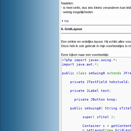
Nadelen:
- is heel strikt, dus iets kleins veranderen kan lei
- weinig mogelijkheden
top
6. GridLayout
Een strikte en ordelijke layout. Hij schikt alles v
Deze heb ik ook gebruik in mijn voorbeeldjes in mij
Eens kijken naar een voorbeeldje:
<?php import javax
.
swing
.*;
import java
.
awt
.*;
public
class
smSwing8
extends
JFr
private JTextField tekstveld
;
private JLabel text
;
private JButton knop
;
public smSwing8
(
String sTite
super
(
sTitel
);
Container c
=
getConten
c
.
setLayout
(new
GridLay