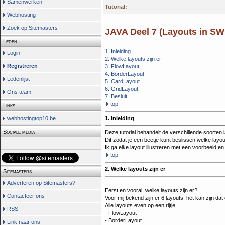
Samenwerken
Tutorial:
Webhosting
Zoek op Sitemasters
JAVA Deel 7 (Layouts in S
Leden
1. Inleiding
Login
2. Welke layouts zijn er
Registreren
3. FlowLayout
4. BorderLayout
Ledenlijst
5. CardLayout
6. GridLayout
Ons team
7. Besluit
top
Links
webhostingtop10.be
1. Inleiding
Sociale media
Deze tutorial behandelt de verschillende soorten
Dit zodat je een beetje kunt beslissen welke layo
Ik ga elke layout illustreren met een voorbeeld
top
2. Welke layouts zijn er
Sitemasters
Adverteren op Sitemasters?
Eerst en vooral: welke layouts zijn er?
Contacteer ons
Voor mij bekend zijn er 6 layouts, het kan zijn dat
Alle layouts even op een rijtje:
RSS
- FlowLayout
- BorderLayout
Link naar ons