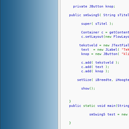
private JButton knop
;
public smSwing5
(
String sTite
super
(
sTitel
);
Container c
=
getConten
c
.
setLayout
(new
FlowLay
tekstveld
= new
JTextFie
text
= new
JLabel
(
"Te
knop
= new
JButton
(
"kl
c
.
add
(
tekstveld
);
c
.
add
(
text
);
c
.
add
(
knop
);
setSize
(
iBreedte
,
iHoog
show
();
}
public
static
void main
(
Strin
smSwing5 test
= ne
}