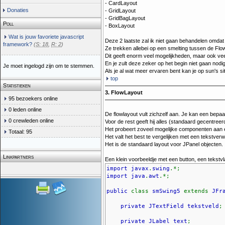
- CardLayout
Donaties
- GridLayout
- GridBagLayout
Poll
- BoxLayout
Wat is jouw favoriete javascript
Deze 2 laatste zal ik niet gaan behandelen omdat
framework?
(
S: 18
,
R: 2
)
Ze trekken allebei op een smelting tussen de Fl
Dit geeft enorm veel mogelijkheden, maar ook veel
En je zult deze zeker op het begin niet gaan nodi
Je moet ingelogd zijn om te stemmen.
Als je al wat meer ervaren bent kan je op sun's si
top
Statistieken
3. FlowLayout
95 bezoekers online
0 leden online
De flowlayout vult zichzelf aan. Je kan een bepa
0 crewleden online
Voor de rest geeft hij alles (standaard gecentreer
Het probeert zoveel mogelijke componenten aan een 
Totaal: 95
Het valt het best te vergelijken met een tekstverwe
Het is de standaard layout voor JPanel objecten.
Linkpartners
Een klein voorbeeldje met een button, een tekstvl
import javax
.
swing
.*;
import java
.
awt
.*;
public
class
smSwing5
extends
JFr
private JTextField tekstveld
;
private JLabel text
;