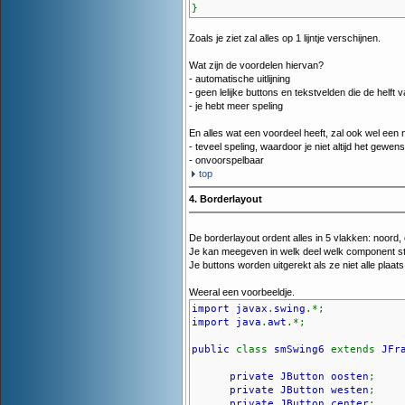
}
Zoals je ziet zal alles op 1 lijntje verschijnen.
Wat zijn de voordelen hiervan?
- automatische uitlijning
- geen lelijke buttons en tekstvelden die de helft
- je hebt meer speling
En alles wat een voordeel heeft, zal ook wel een
- teveel speling, waardoor je niet altijd het gewenst
- onvoorspelbaar
top
4. Borderlayout
De borderlayout ordent alles in 5 vlakken: noord, 
Je kan meegeven in welk deel welk component st
Je buttons worden uitgerekt als ze niet alle plaats
Weeral een voorbeeldje.
import javax
.
swing
.*;
import java
.
awt
.*;
public
class
smSwing6
extends
JFr
private JButton oosten
;
private JButton westen
;
private JButton center
;