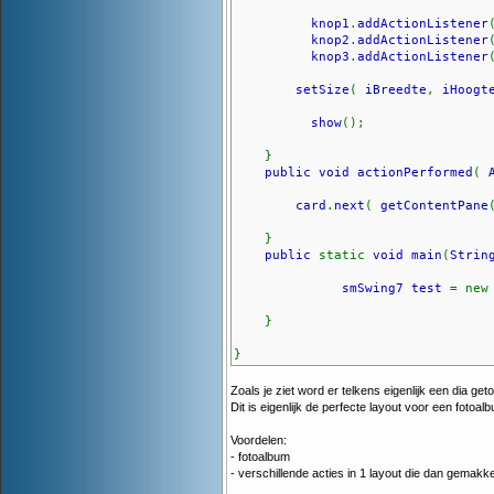
knop1
.
addActionListener
knop2
.
addActionListener
knop3
.
addActionListener
setSize
(
iBreedte
,
iHoog
show
();
}
public void actionPerformed
(
card
.
next
(
getContentPane
}
public
static
void main
(
Strin
smSwing7 test
= ne
}
}
Zoals je ziet word er telkens eigenlijk een dia get
Dit is eigenlijk de perfecte layout voor een fotoalb
Voordelen:
- fotoalbum
- verschillende acties in 1 layout die dan gemak