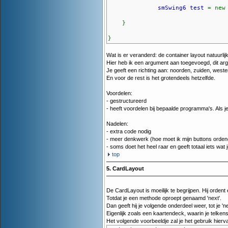
smSwing6 test
= ne
}
}
Wat is er veranderd: de container layout natuurl
Hier heb ik een argument aan toegevoegd, dit ar
Je geeft een richting aan: noorden, zuiden, weste
En voor de rest is het grotendeels hetzelfde.
Voordelen:
- gestructureerd
- heeft voordelen bij bepaalde programma's. Als j
Nadelen:
- extra code nodig
- meer denkwerk (hoe moet ik mijn buttons orden
- soms doet het heel raar en geeft totaal iets wat 
top
5. CardLayout
De CardLayout is moeilijk te begrijpen. Hij ordent 
Totdat je een methode oproept genaamd 'next'.
Dan geeft hij je volgende onderdeel weer, tot je 'n
Eigenlijk zoals een kaartendeck, waarin je telken
Het volgende voorbeeldje zal je het gebruik hierva