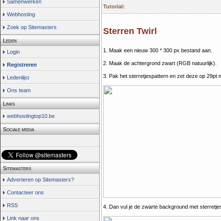
Samenwerken
Tutorial:
Webhosting
Zoek op Sitemasters
Sterren Twirl
Leden
1. Maak een nieuw 300 * 300 px bestand aan.
Login
2. Maak de achtergrond zwart (RGB natuurlijk).
Registreren
3. Pak het sterretjespattern en zet deze op 29pt m
Ledenlijst
Ons team
Links
webhostingtop10.be
Sociale media
Sitemasters
Adverteren op Sitemasters?
Contacteer ons
RSS
4. Dan vul je de zwarte background met sterretje
Link naar ons