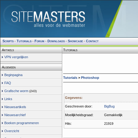
Scripts
-
Tutorials
-
Forum
-
Downloads
-
Showcase
-
Contact
Artikels
Tutorials
VPN vergelijken
Algemeen
Beginpagina
Tutorials
>
Photoshop
FAQ
Grafische worm
(243)
Gegevens:
Links
Geschreven door:
BigBug
Nieuwsartikels
Nieuwsarchief
Moeilijkheidsgraad:
Gemakkelijk
Boeken programmeren
Hits:
21919
Overzicht