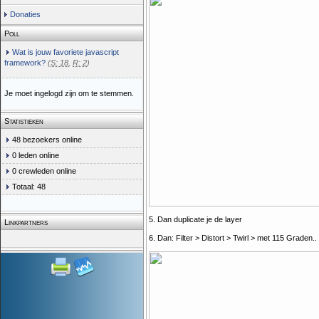
Donaties
Poll
Wat is jouw favoriete javascript
framework?
(
S: 18
,
R: 2
)
Je moet ingelogd zijn om te stemmen.
Statistieken
48 bezoekers online
0 leden online
0 crewleden online
Totaal: 48
5. Dan duplicate je de layer
Linkpartners
6. Dan: Filter > Distort > Twirl > met 115 Graden..