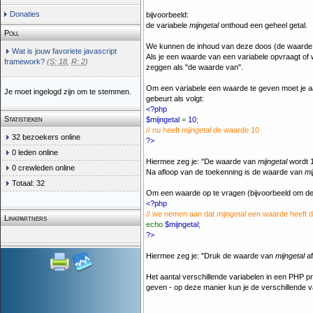
Donaties
bijvoorbeeld:
de variabele
mijngetal
onthoud een geheel getal.
Poll
We kunnen de inhoud van deze doos (de waarde v
Wat is jouw favoriete javascript
Als je een waarde van een variabele opvraagt of
framework?
(
S: 18
,
R: 2
)
zeggen als "de waarde van".
Om een variabele een waarde te geven moet je a
Je moet ingelogd zijn om te stemmen.
gebeurt als volgt:
<?php
Statistieken
$mijngetal
=
10
;
// nu heeft
mijngetal
de waarde 10
32 bezoekers online
?>
0 leden online
Hiermee zeg je: "De waarde van
mijngetal
wordt 1
0 crewleden online
Na afloop van de toekenning is de waarde van
mi
Totaal: 32
Om een waarde op te vragen (bijvoorbeeld om dez
<?php
// we nemen aan dat
mijngetal
een waarde heeft d
Linkpartners
echo
$mijngetal
;
?>
Hiermee zeg je: "Druk de waarde van
mijngetal
af
Het aantal verschillende variabelen in een PHP pr
geven - op deze manier kun je de verschillende v