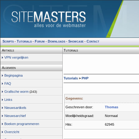
Scripts
-
Tutorials
-
Forum
-
Downloads
-
Showcase
-
Contact
Artikels
Tutorials
VPN vergelijken
Algemeen
Beginpagina
Tutorials
>
PHP
FAQ
Grafische worm
(243)
Gegevens:
Links
Geschreven door:
Thomas
Nieuwsartikels
Nieuwsarchief
Moeilijkheidsgraad:
Normaal
Boeken programmeren
Hits:
62945
Overzicht