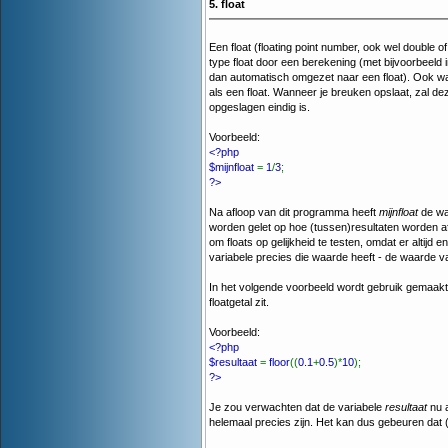
5. float
Een float (floating point number, ook wel double o
type float door een berekening (met bijvoorbeeld
dan automatisch omgezet naar een float). Ook wa
als een float. Wanneer je breuken opslaat, zal 
opgeslagen eindig is.
Voorbeeld:
<?php
$mijnfloat
=
1
/
3
;
?>
Na afloop van dit programma heeft
mijnfloat
de waa
worden gelet op hoe (tussen)resultaten worden a
om floats op gelijkheid te testen, omdat er altijd e
variabele precies die waarde heeft - de waarde van 
In het volgende voorbeeld wordt gebruik gemaakt v
floatgetal zit.
Voorbeeld:
<?php
$resultaat
=
floor
((
0.1
+
0.5
)*
10
);
?>
Je zou verwachten dat de variabele
resultaat
nu a
helemaal precies zijn. Het kan dus gebeuren dat (0