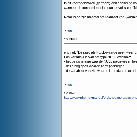
In dit voorbeeld word (getracht) een connectie 
wanneer de connectiepoging succesvol is een 'MySQ
Resources zijn meestal het resultaat van (worden 
top
10. NULL
php.net: "De speciale NULL-waarde geeft weer d
Een variabele is van het type NULL wanneer:
- het de constante waarde NULL toegewezen hee
- deze nog geen waarde heeft (gekregen)
- de variabele van zijn waarde is ontdaan met beh
top
zie ook:
http://www.php.net/manual/en/language.types.ph