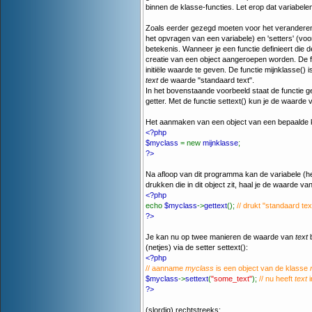
binnen de klasse-functies. Let erop dat variabel
Zoals eerder gezegd moeten voor het veranderen, 
het opvragen van een variabele) en 'setters' (v
betekenis. Wanneer je een functie definieert die 
creatie van een object aangeroepen worden. De fu
initiële waarde te geven. De functie mijnklasse() 
text
de waarde "standaard text".
In het bovenstaande voorbeeld staat de functie ge
getter. Met de functie settext() kun je de waarde
Het aanmaken van een object van een bepaalde kl
<?php
$myclass
= new
mijnklasse
;
?>
Na afloop van dit programma kan de variabele (h
drukken die in dit object zit, haal je de waarde van
<?php
echo
$myclass
->
gettext
();
// drukt "standaard tex
?>
Je kan nu op twee manieren de waarde van
text
b
(netjes) via de setter settext():
<?php
// aanname
myclass
is een object van de klasse
$myclass
->
settext
(
"some_text"
);
// nu heeft
text
i
?>
(slordig) rechtstreeks: