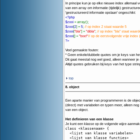
In principe kun je op elke nieuwe index allemaal ve
van een array om informatie (tijdelijk) gestructu
'gestructureerd informatie opslaan' ongeschikt:
<?php
$zooi
= array();
$zooi
[
2
] =
5
;
// op index 2 staat waarde 5
$zooi
[
"bla"
] =
"dibla"
;
// op index "bla" staat waard
$zooi
[] =
"boe!"
// op de eerstvolgende vrije index
?>
Veel gemaakte fouten:
* Geen enkele/dubbele quotes om je keys van het 
Dit gaat meestal nog wel goed, alleen wanneer je
Altijd quotes gebruiken bij keys van het type strin
top
8. object
Een aparte manier van programmeren is de object
(direct) met variabelen en typen meer, alleen no
van een object.
Het definieren van een klasse
Je kunt een klasse op de volgende wijze aanmak
class <klassenaam> {

  <lijst van klasse variabelen>

  <lijst van klasse functies>
