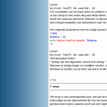
Levert:
mijnvar heeft de waarde: 10
Om (variabelen van het type) tekst en (andere) var
of een string en een ander ding aan elkaar lijmen
wordt een typecast genoemd. Wanneer er bijvoorbe
deze integervariabelen ook automatisch naar het 
Het volgende programma met een single-quoted s
<?php
$mijnvar
=
10
;
echo
'mijnvar heeft de waarde: '
.
$mijnvar
;
?>
Levert:
mijnvar heeft de waarde: 10
Veel gemaakte fouten:
* Strings zijn niet afgesloten, teveel of te weinig, '
Wanneer je strings langer en moeilijker worden,
leesbaar te houden, kun je beter dat wat je af wil
top
7. array
Het array is een samengesteld type: het kan uit e
wiskundige functie (bijvoorbeeld die van een par
geretourneerd (deze waarde wordt ook wel 'value' 