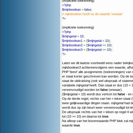
(expliciete toekenning)
<?php
$mijnboolean
=
false
;
//
mijnboolean
heeft nu de waarde 'onwaar'
?>
(impliciete toekenning)
<?php
$mijngetal
=
10
;
$mijnboolean1
= (
$mijngetal
<
10
);
$mijnboolean2
= (
$mijngetal
==
10
);
$mijnboolean3
= (
$mijngetal
>=
10
);
?>
Laten we dit laatste voorbeeld eens nader bekijken
mijnboolean3
achtereenvolgens een waarde, afha
PHP 'leest' alle assignments (toekenningen) van r
er staat korter geschreven kan worden. Op de twe
staat de uitdrukking (ook wel uitspraak of state
variabele
mijngetal
heeft. Dan staat er dus (10 < 1
vereenvoudigd worden tot
false
(onwaar).
($mijngetal < 10) wordt dus verkort tot
false
- en 
Op de derde regel, rechts van het = teken staat (
twee gelijkwaardige dingen staan.
mijngetal
had de
wordt dus op zijn beurt weer vereenvoudigd tot
t
De uitspraak rechts van het = teken op regel 4 wi
tot (10 >= 10) en daarna tot
true
.
Na afloop van het bovenstaande PHP blok zal
mij
waarde
true
.