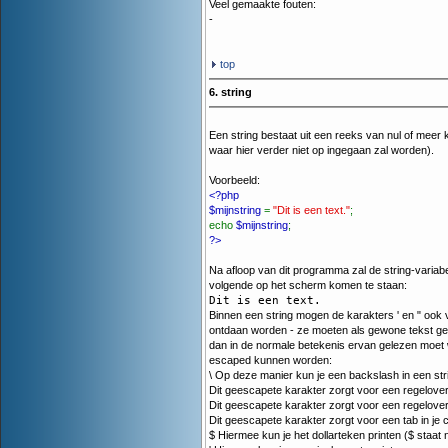
Veel gemaakte fouten:
-
top
6. string
Een string bestaat uit een reeks van nul of meer 
waar hier verder niet op ingegaan zal worden).
Voorbeeld:
<?php
$mijnstring
=
"Dit is een text."
;
echo
$mijnstring
;
?>
Na afloop van dit programma zal de string-variab
volgende op het scherm komen te staan:
Dit is een text.
Binnen een string mogen de karakters ' en " ook
ontdaan worden - ze moeten als gewone tekst gel
dan in de normale betekenis ervan gelezen moet wo
escaped kunnen worden:
\ Op deze manier kun je een backslash in een str
Dit geescapete karakter zorgt voor een regelover
Dit geescapete karakter zorgt voor een regelover
Dit geescapete karakter zorgt voor een tab in je 
$ Hiermee kun je het dollarteken printen ($ staat