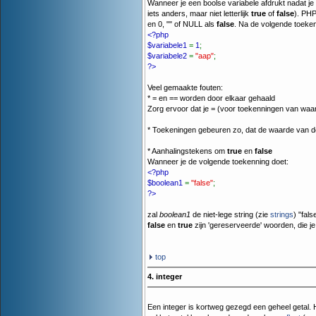
Wanneer je een boolse variabele afdrukt nadat je
iets anders, maar niet letterlijk
true
of
false
). PHP
en 0, "" of NULL als
false
. Na de volgende toeke
<?php
$variabele1
=
1
;
$variabele2
=
"aap"
;
?>
Veel gemaakte fouten:
* = en == worden door elkaar gehaald
Zorg ervoor dat je = (voor toekenningen van waar
* Toekeningen gebeuren zo, dat de waarde van de
* Aanhalingstekens om
true
en
false
Wanneer je de volgende toekenning doet:
<?php
$boolean1
=
"false"
;
?>
zal
boolean1
de niet-lege string (zie
strings
) "fal
false
en
true
zijn 'gereserveerde' woorden, die je 
top
4. integer
Een integer is kortweg gezegd een geheel getal.