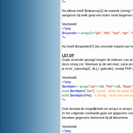
?>
Na afloop heeft $mijnarray[1] de waarde (string)
aangeven bij welk getal een index moet beginnen.
Voorbeeld:
<?php
$maanden
= array(
1
=>
"jan"
,
"feb"
,
"mar"
,
"apr"
,
"
?>
Nu heeft $maanden[7] (de zevende maand van het ja
LET OP
Zoals al eerder gezegd mogen de indexes van arra
deze string zet. Wanneer je dit niet doet, zal je 
je
error_reporting(E_ALL);
gebruikt), omdat PHP de
Voorbeeld:
<?php
$leeftijden
= array(
"Jan"
=>
10
,
"Piet"
=>
15
,
"Klaas"
echo
$leeftijden
[
"Jan"
];
// goed - drukt het getal 10
echo
$leeftijden
[
Piet
];
// slordig - drukt met een p
?>
Ook bestaat de mogelijkheid om arrays in arrays t
In het volgende voorbeeld gaan we gegevens van 
bevatten gegevens behorend bij dit lidnummer.
Voorbeeld:
<?php