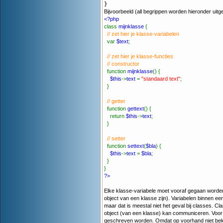
}
Bijvoorbeeld (all begrippen worden hieronder uitg
<?php
class
mijnklasse
{
// zet hier je klasse-variabelen
var
$text
;
// zet hier je klasse-functies
// constructor
function
mijnklasse
() {
$this
->
text
=
"standaard text"
;
}
// getter
function
gettext
() {
return
$this
->
text
;
}
// setter
function
settext
(
$bla
) {
$this
->
text
=
$bla
;
}
}
?>
Elke klasse-variabele moet vooraf gegaan word
object van een klasse zijn). Variabelen binnen ee
maar dat is meestal niet het geval bij classes. C
object (van een klasse) kan communiceren. Voor al
geschreven worden. Omdat op voorhand niet beke