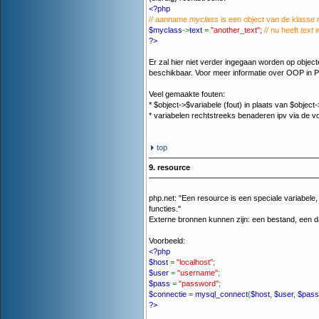
<?php
// aanname
myclass
is een object van de klasse
$myclass
->
text
=
"another_text"
;
// nu heeft
text
i
?>
Er zal hier niet verder ingegaan worden op objec
beschikbaar. Voor meer informatie over OOP in 
Veel gemaakte fouten:
* $object->$variabele (fout) in plaats van $object
* variabelen rechtstreeks benaderen ipv via de v
top
9. resource
php.net: "Een resource is een speciale variabele
functies."
Externe bronnen kunnen zijn: een bestand, een da
Voorbeeld:
<?php
$host
=
"localhost"
;
$user
=
"username"
;
$pass
=
"password"
;
$connectie
=
mysql_connect
(
$host
,
$user
,
$pass
?>