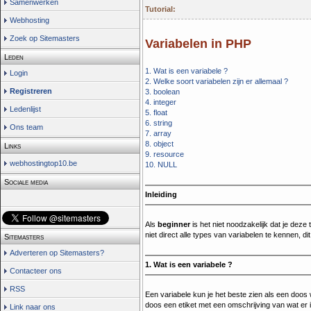
Samenwerken
Tutorial:
Webhosting
Zoek op Sitemasters
Variabelen in PHP
Leden
1. Wat is een variabele ?
Login
2. Welke soort variabelen zijn er allemaal ?
Registreren
3. boolean
4. integer
Ledenlijst
5. float
6. string
Ons team
7. array
8. object
Links
9. resource
webhostingtop10.be
10. NULL
Sociale media
Inleiding
Als
beginner
is het niet noodzakelijk dat je deze 
niet direct alle types van variabelen te kennen, d
Sitemasters
Adverteren op Sitemasters?
1. Wat is een variabele ?
Contacteer ons
RSS
Een variabele kun je het beste zien als een doos 
doos een etiket met een omschrijving van wat er i
Link naar ons