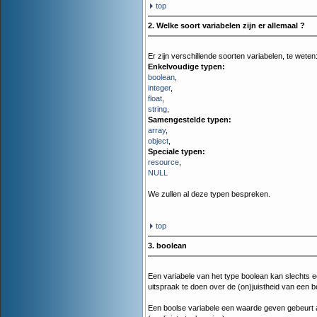
top
2. Welke soort variabelen zijn er allemaal ?
Er zijn verschillende soorten variabelen, te weten
Enkelvoudige typen:
boolean
,
integer
,
float
,
string
,
Samengestelde typen:
array
,
object
,
Speciale typen:
resource
,
NULL
We zullen al deze typen bespreken.
top
3. boolean
Een variabele van het type boolean kan slechts
uitspraak te doen over de (on)juistheid van een b
Een boolse variabele een waarde geven gebeurt a