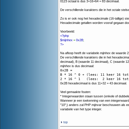
0123 octaal is dus 3+16+64 = 83 decimaal.
De verschillende karakters die in het octale stels
Zo is er ook nog het hexadecimale (16-tallige) ste
Hexadecimale getallen worden vooraf gegaan doo
Voorbeeld:
<?php
$mijnhex
=
0x2B
;
?>
Na afloop heeft de variabele
mijnhex
de waarde 2
De verschillende karakters die in het hexadecimale
decimaal), B (waarde 11 decimaal), C (waarde 12
mijnhex
is dus decimaal:
0x2B =

B * 16 ^ 0 + (lees: 11 keer 16 tot
0x2B hexadecimaal is dus 11+32 = 43 decimaal.
Veel gemaakte fouten:
* Integerwaarden staan tussen (enkele of dubbel
Wanneer je een toekenning van een integerwaarde
"10";) anders zal PHP
mijnvar
beschouwen als een 
variabele van het type integer.
top