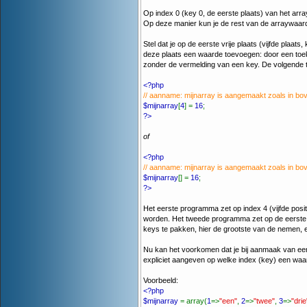
Op index 0 (key 0, de eerste plaats) van het array 
Op deze manier kun je de rest van de arraywaarde
Stel dat je op de eerste vrije plaats (vijfde plaa
deze plaats een waarde toevoegen: door een toeke
zonder de vermelding van een key. De volgende 
<?php
// aanname: mijnarray is aangemaakt zoals in b
$mijnarray
[
4
] =
16
;
?>
of
<?php
// aanname: mijnarray is aangemaakt zoals in b
$mijnarray
[] =
16
;
?>
Het eerste programma zet op index 4 (vijfde posi
worden. Het tweede programma zet op de eerste v
keys te pakken, hier de grootste van de nemen, en 
Nu kan het voorkomen dat je bij aanmaak van een ar
expliciet aangeven op welke index (key) een waar
Voorbeeld:
<?php
$mijnarray
= array(
1
=>
"een"
,
2
=>
"twee"
,
3
=>
"drie