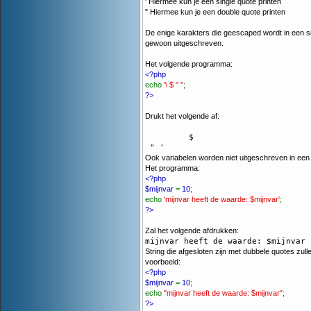
' Hiermee kun je een single quote printen
" Hiermee kun je een double quote printen
De enige karakters die geescaped wordt in een sin
gewoon uitgeschreven.
Het volgende programma:
<?php
echo
'\ $ " ''
;
?>
Drukt het volgende af:
 	 $ 

 " '
Ook variabelen worden niet uitgeschreven in een 
Het programma:
<?php
$mijnvar
=
10
;
echo
'mijnvar heeft de waarde: $mijnvar'
;
?>
Zal het volgende afdrukken:
mijnvar heeft de waarde: $mijnvar
String die afgesloten zijn met dubbele quotes zul
voorbeeld:
<?php
$mijnvar
=
10
;
echo
"mijnvar heeft de waarde: $mijnvar"
;
?>