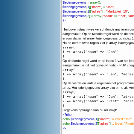
$ledengegevens
= array();
$ledengegevens
[
1
][
"naam"
] =
"Jan"
;
$ledengegevens
[
1
][
"adres"
] =
"Marktplein 10"
;
$ledengegevens
[
2
] = array(
"naam"
=>
"Piet"
,
"ad
?>
Hierboven staan twee verschillende manieren om 
aangemaakt. Op de tweede regel word op de eerst
ervoor dat in het array
ledengegevens
op index 1
Na de eerste twee regels ziet je array
ledengege
array(

1 => array("naam" => "Jan")

)
Op de derde regel word er op index 1 van het le
aangemaakt, is dit niet opnieuw nodig - PHP voeg
array(

1 => array("naam" => "Jan", "adres
)
Op de vierde en laatste regel van het programm
array. Het ledengegevens-array ziet er nu als volg
array(

1 => array("naam" => "Jan", "adres
2 => array("naam" => "Piet", "adre
)
Gegevens opvragen kan nu als volgt:
<?php
echo
$ledengegevens
[
1
][
"naam"
];
// levert "Jan"
echo
$ledengegevens
[
2
][
"adres"
];
// levert "Ring
?>