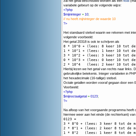
zal het getal beschouwd worden als een
float
(maa
variabele gebeurt op de volgende wijze:
<?php
$mijninteger
=
10
;
// nu heeft
mijninteger
de waarde 10
?>
Het standaard stelsel waarin we rekenen met integer
volgende voorbeeld:
Het getal 20318 is ook te schrijven als
8 * 10^0 + (lees: 8 keer 10 tot de
1 * 10^1 + (lees: 1 keer 10 tot de
3 * 10^2 + (lees: 3 keer 10 tot de
0 * 10^3 + (lees: 0 keer 10 tot de
Hierbij lezen we het getal van rechts naar links. 
gebruikelijke betekenis. Integer variabelen in P
het hexadecimale (16-tallige) stelsel.
Octale getallen worden vooraf gegaan door een 0. 
Voorbeeld:
<?php
$mijnoctaalgetal
=
0123
;
?>
Na afloop van het voorgaande programma heeft 
hiermee weer aan het einde (de rechterkant) van 
0123 =

3 * 8^0 + (lees: 3 keer 8 tot de m
2 * 8^1 + (lees: 2 keer 8 tot de m