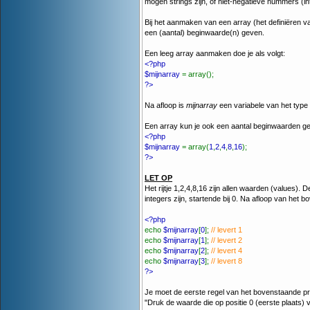
mogen strings zijn, of niet-negatieve nummers (i
Bij het aanmaken van een array (het definiëren van
een (aantal) beginwaarde(n) geven.
Een leeg array aanmaken doe je als volgt:
<?php
$mijnarray
= array();
?>
Na afloop is
mijnarray
een variabele van het type 
Een array kun je ook een aantal beginwaarden g
<?php
$mijnarray
= array(
1
,
2
,
4
,
8
,
16
);
?>
LET OP
Het rijtje 1,2,4,8,16 zijn allen waarden (values)
integers zijn, startende bij 0. Na afloop van h
<?php
echo
$mijnarray
[
0
];
// levert 1
echo
$mijnarray
[
1
];
// levert 2
echo
$mijnarray
[
2
];
// levert 4
echo
$mijnarray
[
3
];
// levert 8
?>
Je moet de eerste regel van het bovenstaande pr
"Druk de waarde die op positie 0 (eerste plaats) 