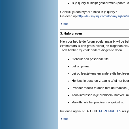
is je query duidelijk geschreven (hoofd- en
Gebruik je een mysql functie in je query?
Ga even op
http://dev.mysql.com/doc/mysql/en/i
top
3. Hulp vragen
Hiervoor heb je de forumregels, maar ik wil de be
Sitemasters is een gratis dienst, en diegenen die
Toch hebben zij vaak andere dingen te doen.
Gebruik een passende titel.
Let op je taal.
Let op leestekens en andere die het leze
Herlees je post, en vraag je af of het begr
Probeer moeite te doen met de reacties (
Toon interesse in je probleem, hoeveel moe
Verwittig als het probleem opgelost is.
but once again: READ THE
FORUMRULES
als j
top