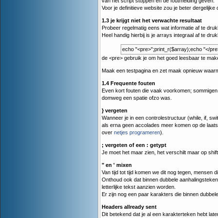
van het script stoppen en de foutmelding geven.
Voor je definitieve website zou je beter dergelij
1.3 je krijgt niet het verwachte resultaat
Probeer regelmatig eens wat informatie af te druk
Heel handig hierbij is je arrays integraal af te dru
echo "<pre>";print_r($array);echo "</pre
de <pre> gebruik je om het goed leesbaar te make
Maak een testpagina en zet maak opnieuw waarmee j
1.4 Frequente fouten
Even kort fouten die vaak voorkomen; sommigen
domweg een spatie ofzo was.
} vergeten
Wanneer je in een controlestructuur (while, if, swit
als erna geen accolades meer komen op de laatste l
over
netjes programeren
).
; vergeten of een : getypt
Je moet het maar zien, het verschilt maar op shift
" en ' mixen
Van tijd tot tijd komen we dit nog tegen, mensen 
Onthoud ook dat binnen dubbele aanhalingsteken
letterlijke tekst aanzien worden.
Er zijn nog een paar karakters die binnen dubbele 
Headers allready sent
Dit betekend dat je al een karakterteken hebt laten