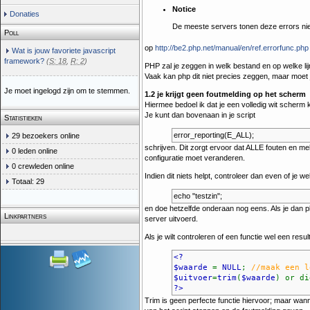
Notice
Donaties
De meeste servers tonen deze errors niet
Poll
op
http://be2.php.net/manual/en/ref.errorfunc.php
Wat is jouw favoriete javascript
framework?
(
S: 18
,
R: 2
)
PHP zal je zeggen in welk bestand en op welke li
Vaak kan php dit niet precies zeggen, maar moet j
Je moet ingelogd zijn om te stemmen.
1.2 je krijgt geen foutmelding op het scherm
Hiermee bedoel ik dat je een volledig wit scherm kr
Je kunt dan bovenaan in je script
Statistieken
error_reporting(E_ALL);
29 bezoekers online
schrijven. Dit zorgt ervoor dat ALLE fouten en mel
0 leden online
configuratie moet veranderen.
0 crewleden online
Indien dit niets helpt, controleer dan even of je 
Totaal: 29
echo "testzin";
en doe hetzelfde onderaan nog eens. Als je dan pl
Linkpartners
server uitvoerd.
Als je wilt controleren of een functie wel een result
<?
$waarde
=
NULL
;
//maak een l
$uitvoer
=
trim
(
$waarde
) or di
?>
Trim is geen perfecte functie hiervoor; maar wann