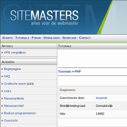
Scripts
-
Tutorials
-
Forum
-
Downloads
-
Showcase
-
Contact
Artikels
Tutorials
VPN vergelijken
Algemeen
Beginpagina
Tutorials
>
PHP
FAQ
Grafische worm
(243)
Gegevens:
Links
Geschreven door:
twopeak
Nieuwsartikels
Nieuwsarchief
Moeilijkheidsgraad:
Gemakkelijk
Boeken programmeren
Hits:
14982
Overzicht