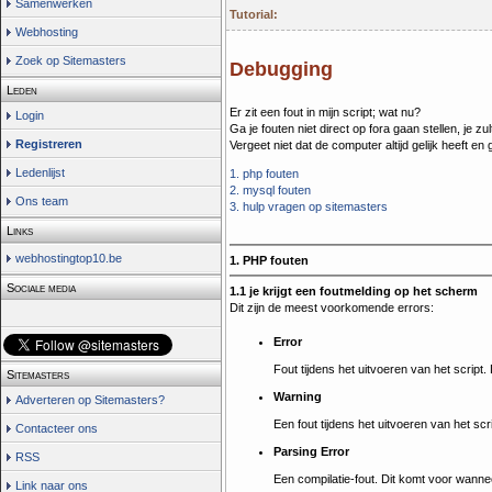
Samenwerken
Tutorial:
Webhosting
Zoek op Sitemasters
Debugging
Leden
Er zit een fout in mijn script; wat nu?
Login
Ga je fouten niet direct op fora gaan stellen, je z
Registreren
Vergeet niet dat de computer altijd gelijk heeft 
Ledenlijst
1. php fouten
2. mysql fouten
Ons team
3. hulp vragen op sitemasters
Links
webhostingtop10.be
1. PHP fouten
Sociale media
1.1 je krijgt een foutmelding op het scherm
Dit zijn de meest voorkomende errors:
Error
Fout tijdens het uitvoeren van het script
Sitemasters
Warning
Adverteren op Sitemasters?
Een fout tijdens het uitvoeren van het scr
Contacteer ons
Parsing Error
RSS
Een compilatie-fout. Dit komt voor wanne
Link naar ons