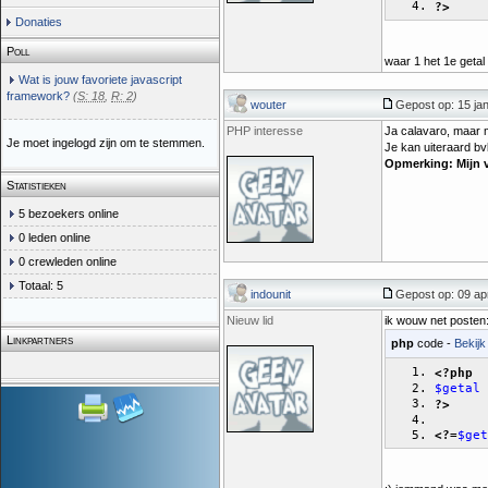
?>
Donaties
Poll
waar 1 het 1e getal 
Wat is jouw favoriete javascript
framework?
(
S: 18
,
R: 2
)
wouter
Gepost op: 15 jan
PHP interesse
Ja calavaro, maar me
Je moet ingelogd zijn om te stemmen.
Je kan uiteraard bv
Opmerking: Mijn v
Statistieken
5 bezoekers online
0 leden online
0 crewleden online
Totaal: 5
indounit
Gepost op: 09 apr
Nieuw lid
ik wouw net posten
Linkpartners
php
code -
Bekijk
<?php
$getal
?>
<?=
$get