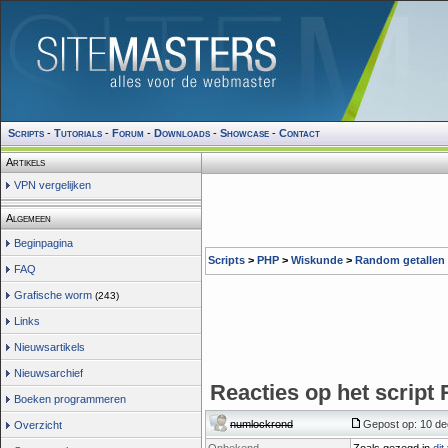
Scripts
-
Tutorials
-
Forum
-
Downloads
-
Showcase
-
Contact
Artikels
VPN vergelijken
Algemeen
Beginpagina
Scripts
>
PHP
>
Wiskunde
>
Random getallen
FAQ
Grafische worm
(243)
Links
Nieuwsartikels
Nieuwsarchief
Reacties op het script
Boeken programmeren
numlockrond
Gepost op: 10 de
Overzicht