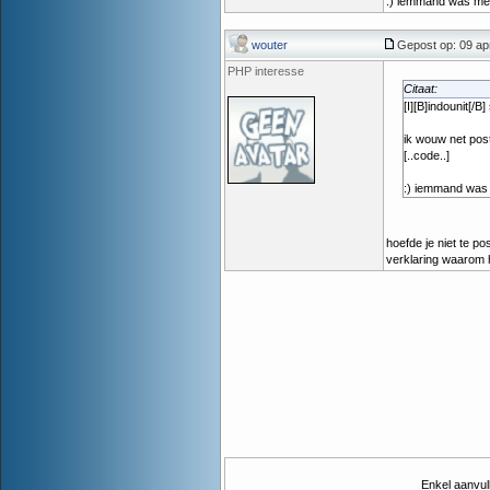
:) iemmand was me 
wouter
Gepost op: 09 apr
PHP interesse
Citaat:
[I][B]indounit[/B
ik wouw net pos
[..code..]
:) iemmand was 
hoefde je niet te p
verklaring waarom h
Enkel aanvul