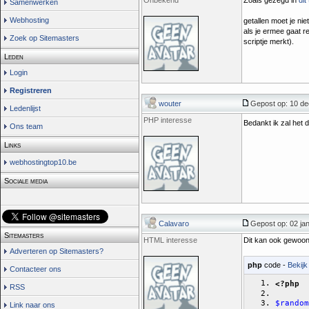
Onbekend
Zoals gezegd in
dit
Samenwerken
Webhosting
getallen moet je nie
als je ermee gaat re
Zoek op Sitemasters
scriptje merkt).
Leden
Login
Registreren
wouter
Gepost op: 10 de
Ledenlijst
PHP interesse
Bedankt ik zal het
Ons team
Links
webhostingtop10.be
Sociale media
Calavaro
Gepost op: 02 jan
Sitemasters
HTML interesse
Dit kan ook gewoo
Adverteren op Sitemasters?
php
code -
Bekijk
Contacteer ons
<?php
RSS
$random
Link naar ons