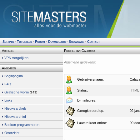
Scripts
-
Tutorials
-
Forum
-
Downloads
-
Showcase
-
Contact
Artikels
Profiel van Calavaro:
VPN vergelijken
Algemene gegevens:
Algemeen
Beginpagina
Gebruikersnaam:
Calava
FAQ
Status:
HTML 
Grafische worm
(243)
Links
E-mailadres:
Nieuwsartikels
Geregistreerd op:
02 jan
Nieuwsarchief
Laatste keer online:
09 dec
Boeken programmeren
Overzicht