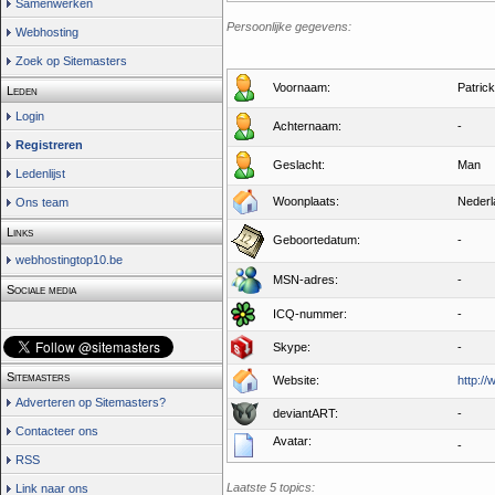
Samenwerken
Persoonlijke gegevens:
Webhosting
Zoek op Sitemasters
Voornaam:
Patrick
Leden
Login
Achternaam:
-
Registreren
Geslacht:
Man
Ledenlijst
Woonplaats:
Nederl
Ons team
Links
Geboortedatum:
-
webhostingtop10.be
MSN-adres:
-
Sociale media
ICQ-nummer:
-
Skype:
-
Sitemasters
Website:
http://
Adverteren op Sitemasters?
deviantART:
-
Contacteer ons
Avatar:
-
RSS
Laatste 5 topics:
Link naar ons