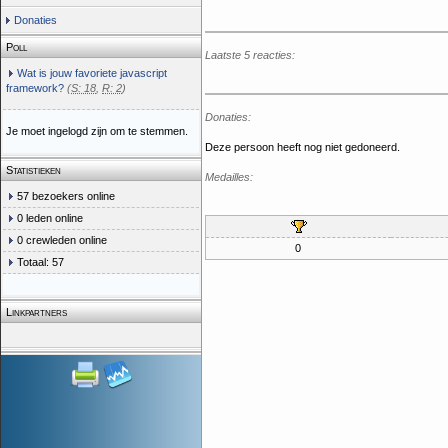
Donaties
Poll
Laatste 5 reacties:
Wat is jouw favoriete javascript
framework?
(
S: 18
,
R: 2
)
Donaties:
Je moet ingelogd zijn om te stemmen.
Deze persoon heeft nog niet gedoneerd.
Statistieken
Medailles:
57 bezoekers online
0 leden online
0 crewleden online
0
Totaal: 57
Linkpartners