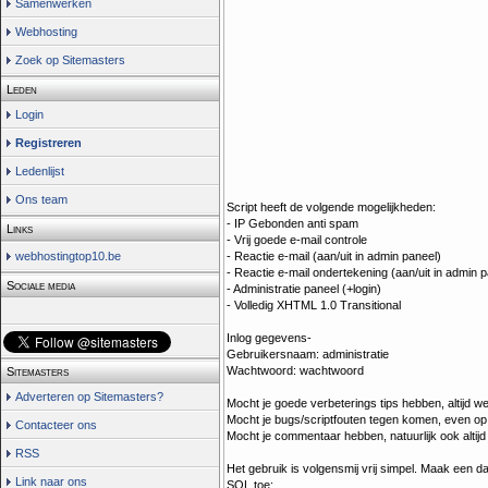
Samenwerken
Webhosting
Zoek op Sitemasters
Leden
Login
Registreren
Ledenlijst
Ons team
Script heeft de volgende mogelijkheden:
- IP Gebonden anti spam
Links
- Vrij goede e-mail controle
- Reactie e-mail (aan/uit in admin paneel)
webhostingtop10.be
- Reactie e-mail ondertekening (aan/uit in admin 
Sociale media
- Administratie paneel (+login)
- Volledig XHTML 1.0 Transitional
Inlog gegevens-
Gebruikersnaam: administratie
Wachtwoord: wachtwoord
Sitemasters
Adverteren op Sitemasters?
Mocht je goede verbeterings tips hebben, altijd w
Mocht je bugs/scriptfouten tegen komen, even op 
Contacteer ons
Mocht je commentaar hebben, natuurlijk ook altij
RSS
Het gebruik is volgensmij vrij simpel. Maak een 
Link naar ons
SQL toe: