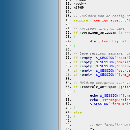
<body>
<?PHP
// Includen van de configur
require
(
'configuratie.php'
// Antispam lijst opruimen
opruimen_antispam 
if
(
(
)
!=
{
die
(
'Fout bij het 
}
// Lege sessions aanmaken o
if
(
empty
(
$_SESSION
[
'naam'
if
(
empty
(
$_SESSION
[
'email
if
(
empty
(
$_SESSION
[
'onder
if
(
empty
(
$_SESSION
[
'gebru
if
(
empty
(
$_SESSION
[
'form_
// Melding weergeven over v
controle_antispam 
if
(
(
$afz
{
echo
$_SESSION
[
'for
echo
'<strong>Antis
$_SESSION
[
'form_mel
}
else
{
// Het formulier wa
?>