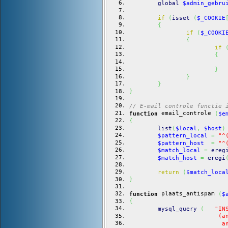
global
$admin_gebru
if
(
isset
(
$_COOKIE
{
if
(
$_COOKI
{
if
{
}
}
}
}
// E-mail controle functie 
 email_controle 
function
(
$e
{
list
(
$local
,
$host
)
$pattern_local
=
"^
$pattern_host
=
"^
$match_local
=
ereg
$match_host
=
eregi
return
(
$match_loca
}
 plaats_antispam 
function
(
$
{
mysql_query
(
"IN
			 
			 