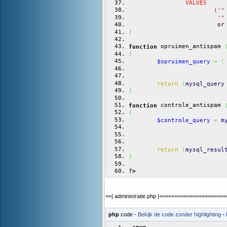
		VALUES
			('"
			 '"
			 or
}
 opruimen_antispam 
function
{
$opruimen_query
=
(
return
(
mysql_query
}
 controle_antispam 
function
{
$controle_query
=
m
return
(
mysql_resul
}
?>
==| administratie.php |====================
php
code -
Bekijk de code zonder highlighting
-