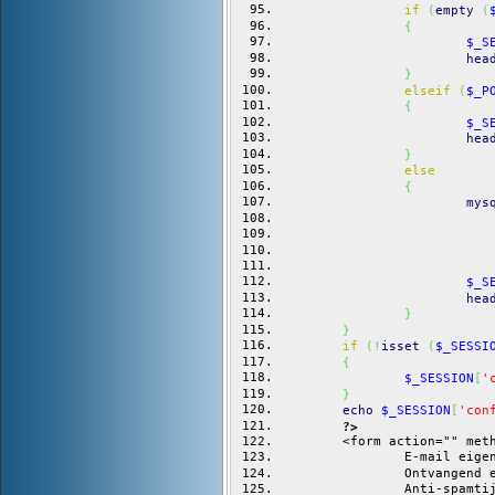
if
(
empty
(
{
$_S
hea
}
elseif
(
$_P
{
$_S
hea
}
else
{
mys
$_S
hea
}
}
if
(
!
isset
(
$_SESSI
{
$_SESSION
[
'
}
echo
$_SESSION
[
'con
?>
	<form action="" met
		E-mail ei
		Ontvangen
		Anti-spam