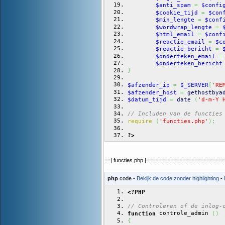
$anti_spam
=
$confi
$cookie_tijd
=
$con
$min_lengte
=
$conf
$wordwrap_lengte
=
$html_email
=
$conf
$reactie_email
=
$c
$reactie_bericht
=
$onderteken_email
=
$onderteken_bericht
}
$afzender_ip
=
$_SERVER
[
'RE
$afzender_host
=
gethostbya
$datum_tijd
=
date
(
'd-m-Y 
// Includen van de functies
require
(
'functies.php'
)
;
?>
==| functies.php |=========================
php
code -
Bekijk de code zonder highlighting
-
<?PHP
// Controleren of de inlog-
 controle_admin 
function
(
)
{