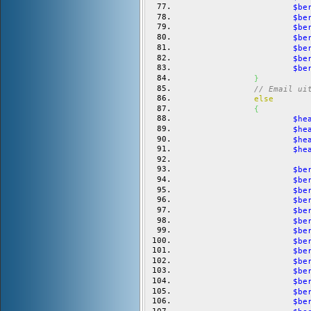
$be
$be
$be
$be
$be
$be
$be
}
// Email ui
else
{
$he
$he
$he
$he
$be
$be
$be
$be
$be
$be
$be
$be
$be
$be
$be
$be
$be
$be