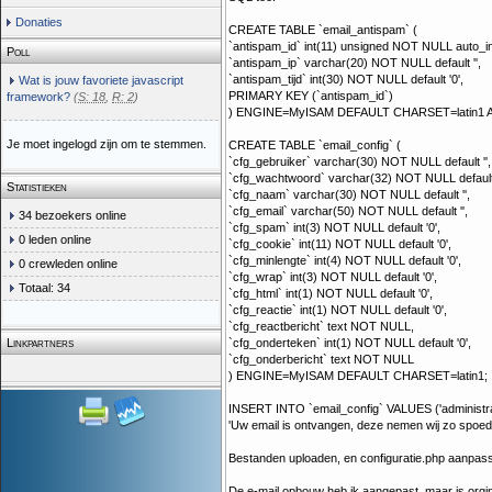
Donaties
CREATE TABLE `email_antispam` (
`antispam_id` int(11) unsigned NOT NULL auto_i
Poll
`antispam_ip` varchar(20) NOT NULL default '',
`antispam_tijd` int(30) NOT NULL default '0',
Wat is jouw favoriete javascript
PRIMARY KEY (`antispam_id`)
framework?
(
S: 18
,
R: 2
)
) ENGINE=MyISAM DEFAULT CHARSET=latin1
Je moet ingelogd zijn om te stemmen.
CREATE TABLE `email_config` (
`cfg_gebruiker` varchar(30) NOT NULL default '',
`cfg_wachtwoord` varchar(32) NOT NULL default 
Statistieken
`cfg_naam` varchar(30) NOT NULL default '',
`cfg_email` varchar(50) NOT NULL default '',
34 bezoekers online
`cfg_spam` int(3) NOT NULL default '0',
0 leden online
`cfg_cookie` int(11) NOT NULL default '0',
`cfg_minlengte` int(4) NOT NULL default '0',
0 crewleden online
`cfg_wrap` int(3) NOT NULL default '0',
Totaal: 34
`cfg_html` int(1) NOT NULL default '0',
`cfg_reactie` int(1) NOT NULL default '0',
`cfg_reactbericht` text NOT NULL,
`cfg_onderteken` int(1) NOT NULL default '0',
Linkpartners
`cfg_onderbericht` text NOT NULL
) ENGINE=MyISAM DEFAULT CHARSET=latin1;
INSERT INTO `email_config` VALUES ('administrat
'Uw email is ontvangen, deze nemen wij zo spoedig
Bestanden uploaden, en configuratie.php aanpa
De e-mail opbouw heb ik aangepast, maar is org