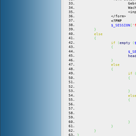
			
			
			
		</form>
<?PHP
$_SESSION
[
'
}
else
{
if
(
empty
(
{
$_S
hea
}
else
{
if
{
}
els
{
}
}
}
}