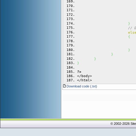
}
// 
els
{
}
}
}
}
?>
</body>
</html>
Download code (.txt)
© 2002-2026 Sit