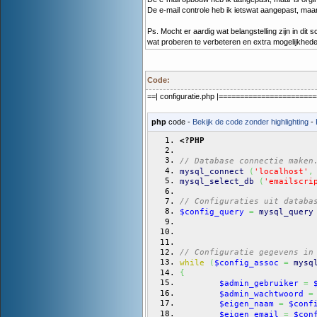
De e-mail controle heb ik ietswat aangepast, maa
Ps. Mocht er aardig wat belangstelling zijn in dit s
wat proberen te verbeteren en extra mogelijkhede
Code:
==| configuratie.php |=====================
php
code -
Bekijk de code zonder highlighting
-
<?PHP
// Database connectie maken
mysql_connect
(
'localhost'
,
mysql_select_db
(
'emailscri
// Configuraties uit databa
$config_query
=
mysql_query
// Configuratie gegevens in
while
(
$config_assoc
=
mysq
{
$admin_gebruiker
=
$admin_wachtwoord
=
$eigen_naam
=
$conf
$eigen_email
=
$con