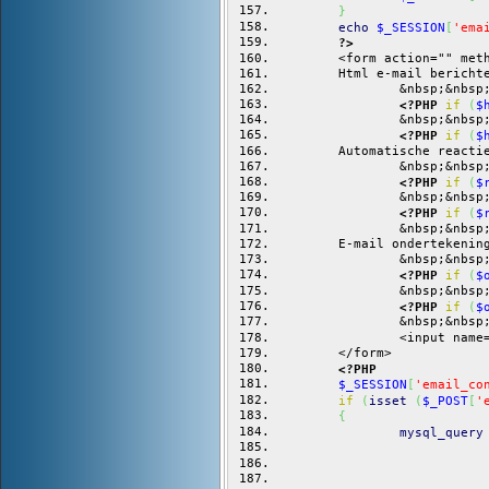
}
echo
$_SESSION
[
'ema
?>
	<form action="" met
	Html e-mail bericht
		&nbsp;&nbs
<?PHP
if
(
$
		&nbsp;&nbs
<?PHP
if
(
$
	Automatische reacti
		&nbsp;&nbs
<?PHP
if
(
$
		&nbsp;&nbs
<?PHP
if
(
$
		&nbsp;&nbs
	E-mail ondertekenin
		&nbsp;&nbs
<?PHP
if
(
$
		&nbsp;&nbs
<?PHP
if
(
$
		&nbsp;&nbs
		<input na
	</form>
<?PHP
$_SESSION
[
'email_co
if
(
isset
(
$_POST
[
'
{
mysql_query