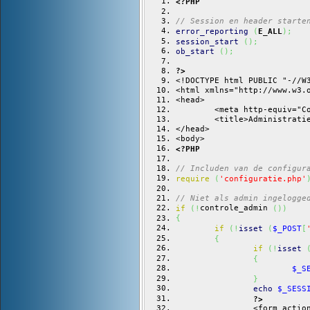
<?PHP
// Session en header starte
error_reporting
(
E_ALL
)
;
session_start
(
)
;
ob_start
(
)
;
?>
<!DOCTYPE html PUBLIC "-//W
<html xmlns="http://www.w3.
<head>
	<meta http-equiv="
	<title>Administrati
</head>
<body>
<?PHP
// Includen van de configur
require
(
'configuratie.php'
// Niet als admin ingelogge
controle_admin 
if
(
!
(
)
)
{
if
(
!
isset
(
$_POST
[
{
if
(
!
isset
{
$_S
}
echo
$_SESS
?>
		<form acti