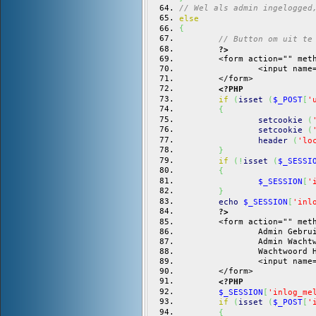
// Wel als admin ingelogged
else
{
// Button om uit te
?>
	<form action="" met
		<input nam
	</form>
<?PHP
if
(
isset
(
$_POST
[
'
{
setcookie
(
setcookie
(
header
(
'lo
}
if
(
!
isset
(
$_SESSI
{
$_SESSION
[
'
}
echo
$_SESSION
[
'inl
?>
	<form action="" met
		Admin Geb
		Admin Wac
		Wachtwoor
		<input na
	</form>
<?PHP
$_SESSION
[
'inlog_me
if
(
isset
(
$_POST
[
'
{