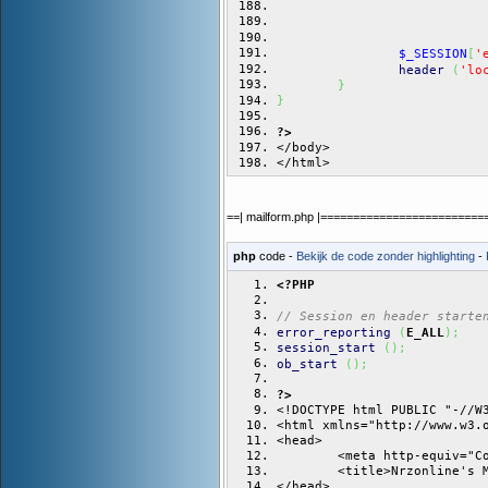
$_SESSION
[
'
header
(
'lo
}
}
?>
</body>
</html>
==| mailform.php |========================
php
code -
Bekijk de code zonder highlighting
-
<?PHP
// Session en header starte
error_reporting
(
E_ALL
)
;
session_start
(
)
;
ob_start
(
)
;
?>
<!DOCTYPE html PUBLIC "-//W
<html xmlns="http://www.w3.
<head>
	<meta http-equiv="
	<title>Nrzonline's 
</head>