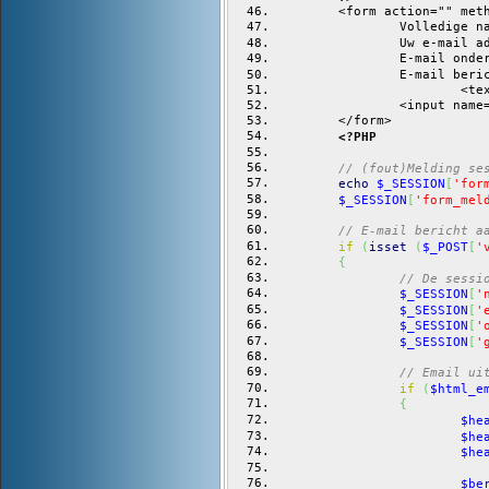
	<form action="" met
		Volledige 
		Uw e-mail 
		E-mail on
		E-mail ber
			
		<input nam
	</form>
<?PHP
// (fout)Melding se
echo
$_SESSION
[
'for
$_SESSION
[
'form_mel
// E-mail bericht a
if
(
isset
(
$_POST
[
'
{
// De sessi
$_SESSION
[
'
$_SESSION
[
'
$_SESSION
[
'
$_SESSION
[
'
// Email ui
if
(
$html_e
{
$he
$he
$he
$be