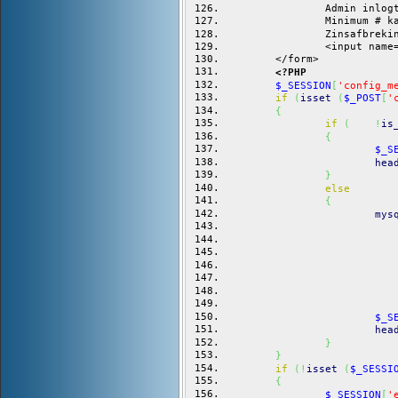
		Admin inl
		Minimum #
		Zinsafbre
		<input na
	</form>
<?PHP
$_SESSION
[
'config_m
if
(
isset
(
$_POST
[
'
{
if
(
!
is
{
$_S
hea
}
else
{
mys
$_S
hea
}
}
if
(
!
isset
(
$_SESSI
{
$_SESSION
[
'