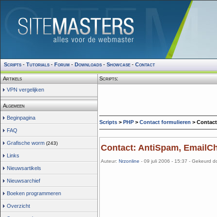
Scripts
-
Tutorials
-
Forum
-
Downloads
-
Showcase
-
Contact
Artikels
Scripts:
VPN vergelijken
Algemeen
Beginpagina
Scripts
>
PHP
>
Contact formulieren
> Contact
FAQ
Grafische worm
(243)
Contact: AntiSpam, EmailC
Links
Auteur:
Nrzonline
- 09 juli 2006 - 15:37 - Gekeurd d
Nieuwsartikels
Nieuwsarchief
Boeken programmeren
Overzicht