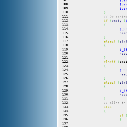
$be
$be
$be
}
// De contr
if
(
empty
(
{
$_S
hea
}
elseif
(
str
{
$_S
hea
}
ema
elseif
(
{
$_S
hea
}
elseif
(
str
{
$_S
hea
}
// Alles in
else
{
if
{