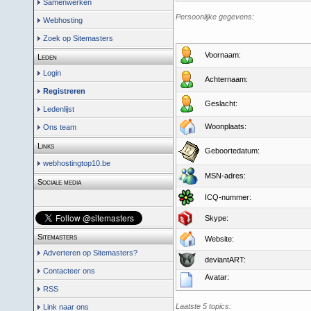
Samenwerken
Persoonlijke gegevens:
Webhosting
Zoek op Sitemasters
Voornaam:
Leden
Login
Achternaam:
Registreren
Geslacht:
Ledenlijst
Woonplaats:
Ons team
Links
Geboortedatum:
webhostingtop10.be
MSN-adres:
Sociale media
ICQ-nummer:
Skype:
Sitemasters
Website:
Adverteren op Sitemasters?
deviantART:
Contacteer ons
Avatar:
RSS
Laatste 5 topics:
Link naar ons