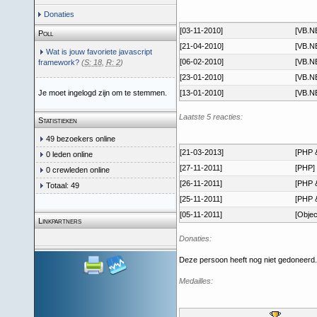
Donaties
[03-11-2010]
[VB.N
Poll
[21-04-2010]
[VB.N
Wat is jouw favoriete javascript
[06-02-2010]
[VB.N
framework?
(
S: 18
,
R: 2
)
[23-01-2010]
[VB.N
Je moet ingelogd zijn om te stemmen.
[13-01-2010]
[VB.N
Laatste 5 reacties:
Statistieken
49 bezoekers online
[21-03-2013]
[PHP 
0 leden online
[27-11-2011]
[PHP]
0 crewleden online
[26-11-2011]
[PHP 
Totaal: 49
[25-11-2011]
[PHP 
[05-11-2011]
[Objec
Linkpartners
Donaties:
Deze persoon heeft nog niet gedoneerd.
Medailles: