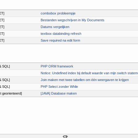
ET]
combobox probleempje
ET]
Bestanden wegschrijven in My Documents
ET]
Datums vergelijken
ET]
textbox databinding refresh
ET]
Save required na edit form
& SQL]
PHP ORM framework
Notice: Undefined index bij default waarde van mijn switch statem
& SQL]
Join maken met twee tabellen om één weergaven te krijgen
& SQL]
PHP Select zonder While
t georienteerd]
[JAVA] Database maken