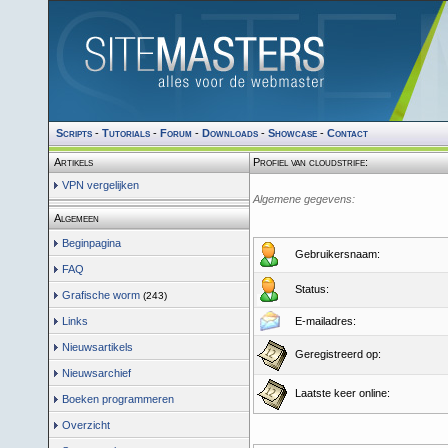
Scripts
-
Tutorials
-
Forum
-
Downloads
-
Showcase
-
Contact
Artikels
Profiel van cloudstrife:
VPN vergelijken
Algemene gegevens:
Algemeen
Beginpagina
Gebruikersnaam:
FAQ
Status:
Grafische worm
(243)
Links
E-mailadres:
Nieuwsartikels
Geregistreerd op:
Nieuwsarchief
Laatste keer online:
Boeken programmeren
Overzicht