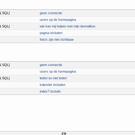
& SQL]
geen connectie
users op de homepagina
& SQL]
wie kan mij helpen met mijn dwmailbox
pagina includen
foto's zijn niet zichtbaar
& SQL]
geen connectie
users op de homepagina
& SQL]
leden en niet leden
kalender includen
index? include