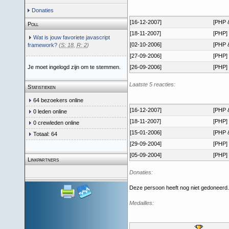
Donaties
[16-12-2007]
[PHP 
Poll
[18-11-2007]
[PHP]
Wat is jouw favoriete javascript
[02-10-2006]
[PHP 
framework?
(
S: 18
,
R: 2
)
[27-09-2006]
[PHP]
Je moet ingelogd zijn om te stemmen.
[26-09-2006]
[PHP]
Laatste 5 reacties:
Statistieken
64 bezoekers online
[16-12-2007]
[PHP 
0 leden online
[18-11-2007]
[PHP]
0 crewleden online
[15-01-2006]
[PHP 
Totaal: 64
[29-09-2004]
[PHP]
[05-09-2004]
[PHP]
Linkpartners
Donaties:
Deze persoon heeft nog niet gedoneerd.
Medailles: