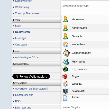
Samenwerken
Persoonlijke gegevens:
Webhosting
Zoek op Sitemasters
Voornaam:
Leden
Login
Achternaam:
Registreren
Geslacht:
Ledenlijst
Woonplaats:
Ons team
Links
Geboortedatum:
webhostingtop10.be
MSN-adres:
Sociale media
ICQ-nummer:
Skype:
Sitemasters
Website:
Adverteren op Sitemasters?
deviantART:
Contacteer ons
Avatar:
RSS
Laatste 5 topics:
Link naar ons