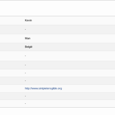
Kevin
-
Man
België
-
-
-
-
http://www.sintpietersgilde.org
-
-