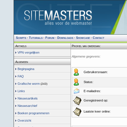
Scripts
-
Tutorials
-
Forum
-
Downloads
-
Showcase
-
Contact
Artikels
Profiel van omerdian:
VPN vergelijken
Algemene gegevens:
Algemeen
Beginpagina
Gebruikersnaam:
FAQ
Status:
Grafische worm
(243)
Links
E-mailadres:
Nieuwsartikels
Geregistreerd op:
Nieuwsarchief
Laatste keer online:
Boeken programmeren
Overzicht