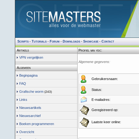
Scripts
-
Tutorials
-
Forum
-
Downloads
-
Showcase
-
Contact
Artikels
Profiel van ydc:
VPN vergelijken
Algemene gegevens:
Algemeen
Beginpagina
Gebruikersnaam:
FAQ
Status:
Grafische worm
(243)
Links
E-mailadres:
Nieuwsartikels
Geregistreerd op:
Nieuwsarchief
Laatste keer online:
Boeken programmeren
Overzicht