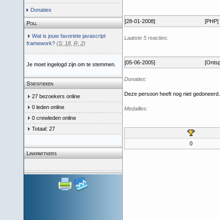
Donaties
[28-01-2008]
[PHP]
Poll
Wat is jouw favoriete javascript
Laatste 5 reacties:
framework?
(
S: 18
,
R: 2
)
[05-06-2005]
[Ontsp
Je moet ingelogd zijn om te stemmen.
Donaties:
Statistieken
Deze persoon heeft nog niet gedoneerd.
27 bezoekers online
0 leden online
Medailles:
0 crewleden online
Totaal: 27
0
Linkpartners