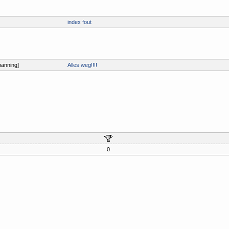
index fout
anning]
Alles weg!!!!
0