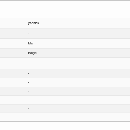
yannick
-
Man
België
-
-
-
-
-
-
-