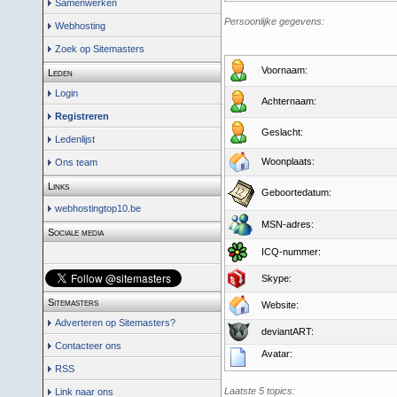
Samenwerken
Persoonlijke gegevens:
Webhosting
Zoek op Sitemasters
Voornaam:
Leden
Login
Achternaam:
Registreren
Geslacht:
Ledenlijst
Woonplaats:
Ons team
Links
Geboortedatum:
webhostingtop10.be
MSN-adres:
Sociale media
ICQ-nummer:
Skype:
Sitemasters
Website:
Adverteren op Sitemasters?
deviantART:
Contacteer ons
Avatar:
RSS
Laatste 5 topics:
Link naar ons