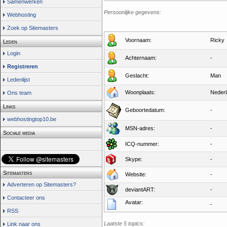
Samenwerken
Persoonlijke gegevens:
Webhosting
Zoek op Sitemasters
Voornaam:
Ricky
Leden
Login
Achternaam:
-
Registreren
Geslacht:
Man
Ledenlijst
Woonplaats:
Neder
Ons team
Links
Geboortedatum:
-
webhostingtop10.be
MSN-adres:
-
Sociale media
ICQ-nummer:
-
Skype:
-
Sitemasters
Website:
-
Adverteren op Sitemasters?
deviantART:
-
Contacteer ons
Avatar:
-
RSS
Laatste 5 topics:
Link naar ons