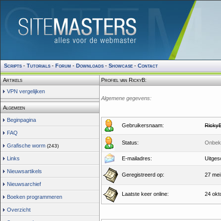
Scripts
-
Tutorials
-
Forum
-
Downloads
-
Showcase
-
Contact
Artikels
Profiel van RickyB:
VPN vergelijken
Algemene gegevens:
Algemeen
Beginpagina
Gebruikersnaam:
Ricky
FAQ
Status:
Onbek
Grafische worm
(243)
Links
E-mailadres:
Uitges
Nieuwsartikels
Geregistreerd op:
27 mei
Nieuwsarchief
Laatste keer online:
24 okt
Boeken programmeren
Overzicht