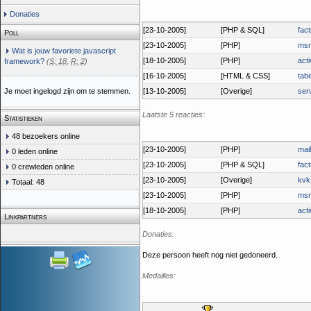
Donaties
[23-10-2005]
[PHP & SQL]
fac
Poll
[23-10-2005]
[PHP]
msn
Wat is jouw favoriete javascript
[18-10-2005]
[PHP]
acti
framework?
(
S: 18
,
R: 2
)
[16-10-2005]
[HTML & CSS]
tab
Je moet ingelogd zijn om te stemmen.
[13-10-2005]
[Overige]
ser
Laatste 5 reacties:
Statistieken
48 bezoekers online
[23-10-2005]
[PHP]
mail
0 leden online
[23-10-2005]
[PHP & SQL]
fac
0 crewleden online
[23-10-2005]
[Overige]
kvk
Totaal: 48
[23-10-2005]
[PHP]
msn
[18-10-2005]
[PHP]
acti
Linkpartners
Donaties:
Deze persoon heeft nog niet gedoneerd.
Medailles: