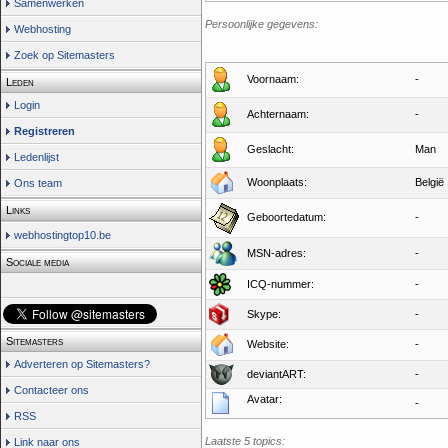
Samenwerken
Persoonlijke gegevens:
Webhosting
Zoek op Sitemasters
Voornaam:
-
Leden
Login
Achternaam:
-
Registreren
Geslacht:
Man
Ledenlijst
Woonplaats:
België
Ons team
Links
Geboortedatum:
-
webhostingtop10.be
MSN-adres:
-
Sociale media
ICQ-nummer:
-
Skype:
-
Sitemasters
Website:
-
Adverteren op Sitemasters?
deviantART:
-
Contacteer ons
Avatar:
-
RSS
Laatste 5 topics:
Link naar ons