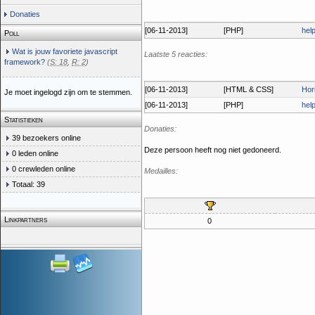
Donaties
[06-11-2013]
[PHP]
hel
Poll
Wat is jouw favoriete javascript
Laatste 5 reacties:
framework?
(
S: 18
,
R: 2
)
[06-11-2013]
[HTML & CSS]
Hor
Je moet ingelogd zijn om te stemmen.
[06-11-2013]
[PHP]
hel
Statistieken
Donaties:
39 bezoekers online
Deze persoon heeft nog niet gedoneerd.
0 leden online
0 crewleden online
Medailles:
Totaal: 39
Linkpartners
0