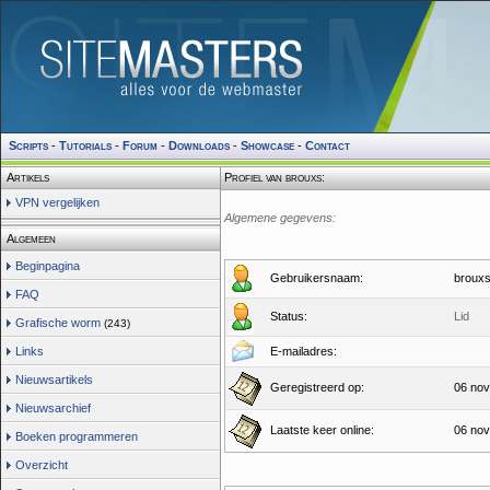
Scripts
-
Tutorials
-
Forum
-
Downloads
-
Showcase
-
Contact
Artikels
Profiel van brouxs:
VPN vergelijken
Algemene gegevens:
Algemeen
Beginpagina
Gebruikersnaam:
broux
FAQ
Status:
Lid
Grafische worm
(243)
Links
E-mailadres:
Nieuwsartikels
Geregistreerd op:
06 nov
Nieuwsarchief
Laatste keer online:
06 nov
Boeken programmeren
Overzicht