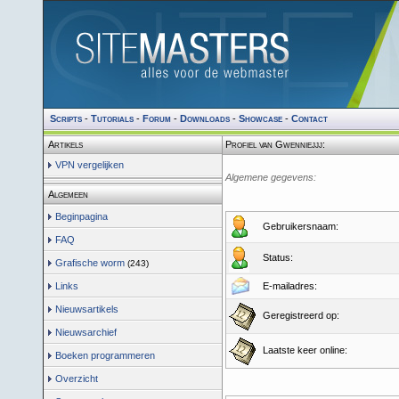
Scripts
-
Tutorials
-
Forum
-
Downloads
-
Showcase
-
Contact
Artikels
Profiel van Gwenniejjj:
VPN vergelijken
Algemene gegevens:
Algemeen
Beginpagina
Gebruikersnaam:
FAQ
Status:
Grafische worm
(243)
Links
E-mailadres:
Nieuwsartikels
Geregistreerd op:
Nieuwsarchief
Laatste keer online:
Boeken programmeren
Overzicht