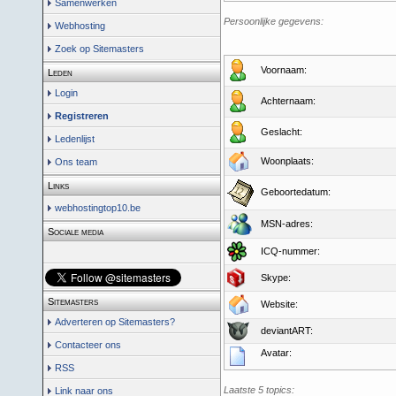
Samenwerken
Persoonlijke gegevens:
Webhosting
Zoek op Sitemasters
Voornaam:
Leden
Login
Achternaam:
Registreren
Geslacht:
Ledenlijst
Woonplaats:
Ons team
Links
Geboortedatum:
webhostingtop10.be
MSN-adres:
Sociale media
ICQ-nummer:
Skype:
Sitemasters
Website:
Adverteren op Sitemasters?
deviantART:
Contacteer ons
Avatar:
RSS
Laatste 5 topics:
Link naar ons