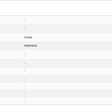
-
-
Vrouw
Nederland
-
-
-
-
-
-
-