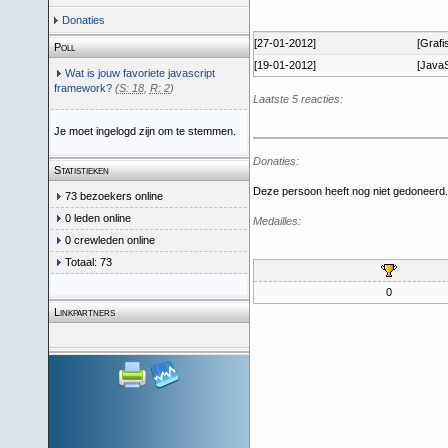
Donaties
[27-01-2012]
[Grafi
Poll
[19-01-2012]
[JavaS
Wat is jouw favoriete javascript
framework?
(
S: 18
,
R: 2
)
Laatste 5 reacties:
Je moet ingelogd zijn om te stemmen.
Donaties:
Statistieken
Deze persoon heeft nog niet gedoneerd.
73 bezoekers online
0 leden online
Medailles:
0 crewleden online
Totaal: 73
0
Linkpartners