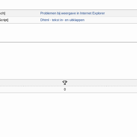
sch]
Problemen bij weergave in Internet Explorer
cript]
Dhtml - tekst in- en uitklappen
0