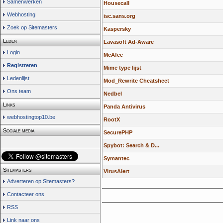
Samenwerken
Housecall
Webhosting
isc.sans.org
Zoek op Sitemasters
Kaspersky
Leden
Lavasoft Ad-Aware
Login
McAfee
Registreren
Mime type lijst
Ledenlijst
Mod_Rewrite Cheatsheet
Ons team
Nedbel
Links
Panda Antivirus
webhostingtop10.be
RootX
Sociale media
SecurePHP
Spybot: Search & D...
Symantec
Sitemasters
VirusAlert
Adverteren op Sitemasters?
Contacteer ons
RSS
Link naar ons