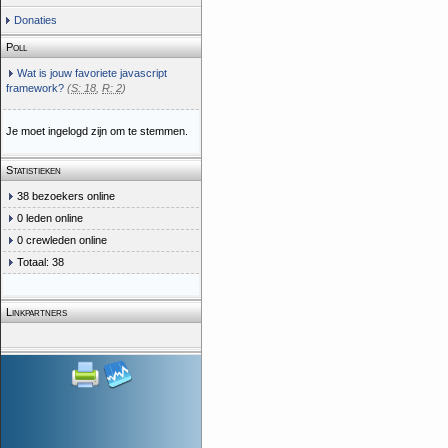
Donaties
Poll
Wat is jouw favoriete javascript
framework?
(
S: 18
,
R: 2
)
Je moet ingelogd zijn om te stemmen.
Statistieken
38 bezoekers online
0 leden online
0 crewleden online
Totaal: 38
Linkpartners