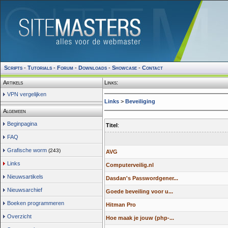
Scripts
-
Tutorials
-
Forum
-
Downloads
-
Showcase
-
Contact
Artikels
Links:
VPN vergelijken
Links
>
Beveiliging
Algemeen
Beginpagina
Titel
:
FAQ
Grafische worm
(243)
AVG
Links
Computerveilig.nl
Nieuwsartikels
Dasdan's Passwordgener...
Nieuwsarchief
Goede beveiling voor u...
Boeken programmeren
Hitman Pro
Overzicht
Hoe maak je jouw (php-...