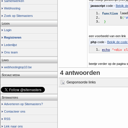
Samenwerken
javascript
code -
Bekijk d
Webhosting
 laad
function
Zoek op Sitemasters
	 $
(
"#
}
Leden
Login
een voorbeeld van een link
Registreren
php
code -
Bekijk de code 
Ledenlijst
echo
"<div cl
Ons team
Links
beetje verder op de pagina s
webhostingtop10.be
4 antwoorden
Sociale media
Gesponsorde links
Sitemasters
Adverteren op Sitemasters?
Contacteer ons
RSS
Link naar ons