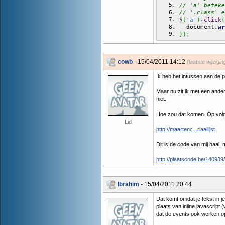
// 'a' beteke
// '.class' e
$
.
(
'a'
)
click
(
  document.
wr
}
)
;
cowb
- 15/04/2011 14:12
(laatste wijzigi
Ik heb het intussen aan de p
Maar nu zit ik met een ander
niet.
Hoe zou dat komen. Op volgen
Lid
http://maartenc...riaallijst
Dit is de code van mij haal_
http://plaatscode.be/140939
/
Ibrahim
- 15/04/2011 20:44
Dat komt omdat je tekst in j
plaats van inline javascript
dat de events ook werken op