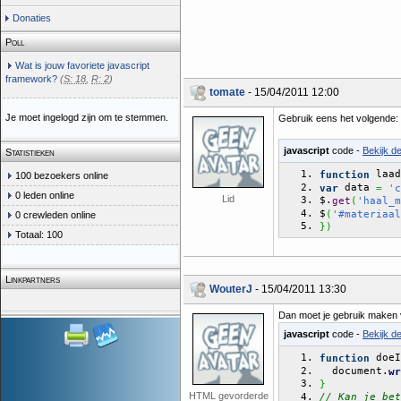
Donaties
Poll
Wat is jouw favoriete javascript
framework?
(
S: 18
,
R: 2
)
tomate
- 15/04/2011 12:00
Je moet ingelogd zijn om te stemmen.
Gebruik eens het volgende:
javascript
code -
Bekijk d
Statistieken
 laad
function
100 bezoekers online
 data 
var
=
'c
0 leden online
Lid
$.
get
(
'haal_m
$
(
'#materiaal
0 crewleden online
}
)
Totaal: 100
Linkpartners
WouterJ
- 15/04/2011 13:30
Dan moet je gebruik maken v
javascript
code -
Bekijk d
 doeI
function
  document.
wr
}
HTML gevorderde
// Kan je bet