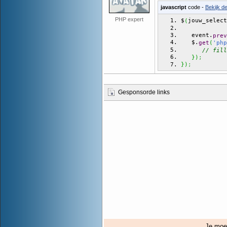
javascript
code -
Bekijk d
PHP expert
$
jouw_select
(
   event.
prev
   $.
get
(
'php
// fill
}
)
;
}
)
;
Gesponsorde links
Je mo