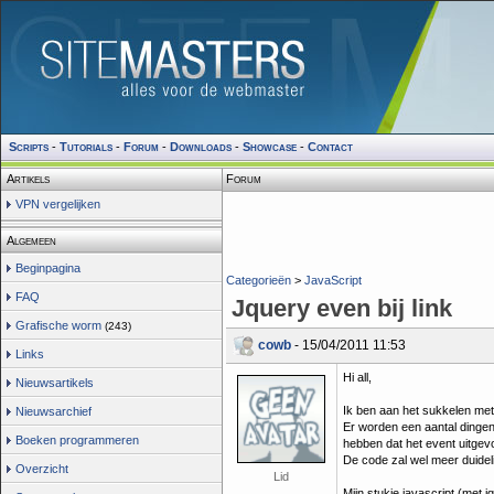
Scripts
-
Tutorials
-
Forum
-
Downloads
-
Showcase
-
Contact
Artikels
Forum
VPN vergelijken
Algemeen
Beginpagina
Categorieën
>
JavaScript
FAQ
Jquery even bij link
Grafische worm
(243)
cowb
- 15/04/2011 11:53
Links
Hi all,
Nieuwsartikels
Ik ben aan het sukkelen met
Nieuwsarchief
Er worden een aantal dingen 
Boeken programmeren
hebben dat het event uitgev
De code zal wel meer duidel
Overzicht
Lid
Mijn stukje javascript (met jq