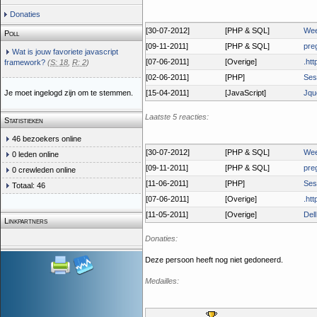
Donaties
[30-07-2012]
[PHP & SQL]
Wee
Poll
[09-11-2011]
[PHP & SQL]
pre
Wat is jouw favoriete javascript
[07-06-2011]
[Overige]
.ht
framework?
(
S: 18
,
R: 2
)
[02-06-2011]
[PHP]
Ses
Je moet ingelogd zijn om te stemmen.
[15-04-2011]
[JavaScript]
Jque
Laatste 5 reacties:
Statistieken
46 bezoekers online
[30-07-2012]
[PHP & SQL]
Wee
0 leden online
[09-11-2011]
[PHP & SQL]
pre
0 crewleden online
[11-06-2011]
[PHP]
Ses
Totaal: 46
[07-06-2011]
[Overige]
.ht
[11-05-2011]
[Overige]
Dell
Linkpartners
Donaties:
Deze persoon heeft nog niet gedoneerd.
Medailles: