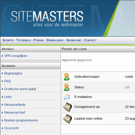
Scripts
-
Tutorials
-
Forum
-
Downloads
-
Showcase
-
Contact
Artikels
Profiel van cowb:
VPN vergelijken
Algemene gegevens:
Algemeen
Beginpagina
Gebruikersnaam:
cowb
FAQ
Status:
Lid
Grafische worm
(243)
Links
E-mailadres:
Nieuwsartikels
Geregistreerd op:
22 dec
Nieuwsarchief
Laatste keer online:
23 aug
Boeken programmeren
Overzicht