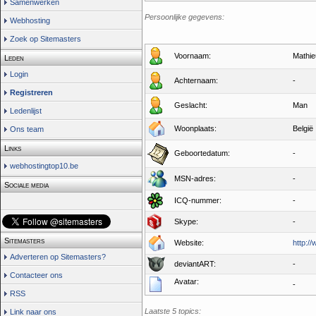
Samenwerken
Persoonlijke gegevens:
Webhosting
Zoek op Sitemasters
Voornaam:
Mathie
Leden
Login
Achternaam:
-
Registreren
Geslacht:
Man
Ledenlijst
Woonplaats:
België
Ons team
Links
Geboortedatum:
-
webhostingtop10.be
MSN-adres:
-
Sociale media
ICQ-nummer:
-
Skype:
-
Sitemasters
Website:
http:/
Adverteren op Sitemasters?
deviantART:
-
Contacteer ons
Avatar:
-
RSS
Laatste 5 topics:
Link naar ons