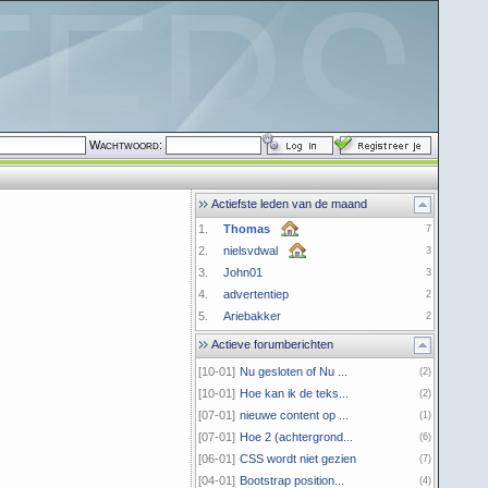
Wachtwoord:
Actiefste leden van de maand
1.
Thomas
7
2.
nielsvdwal
3
3.
John01
3
4.
advertentiep
2
5.
Ariebakker
2
Actieve forumberichten
[10-01]
Nu gesloten of Nu ...
(2)
[10-01]
Hoe kan ik de teks...
(2)
[07-01]
nieuwe content op ...
(1)
[07-01]
Hoe 2 (achtergrond...
(6)
[06-01]
CSS wordt niet gezien
(7)
[04-01]
Bootstrap position...
(4)