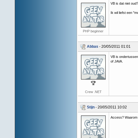
VB is dat niet oud
Ik wil liefst een "m
PHP beginner
Abbas
- 20/05/2011 01:01
VB is ondertusse
of JAVA.
Crew .NET
Stijn
- 20/05/2011 10:02
Access? Waarom g