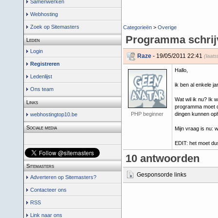
Samenwerken
Webhosting
Zoek op Sitemasters
Categorieën
>
Overige
Programma schrij
Leden
Login
Raze
- 19/05/2011 22:41
(laats
Registreren
Hallo,
Ledenlijst
ik ben al enkele 
Ons team
Wat wil ik nu? Ik
Links
programma moet di
PHP beginner
dingen kunnen oph
webhostingtop10.be
Sociale media
Mijn vraag is nu:
EDIT: het moet du
10 antwoorden
Sitemasters
Gesponsorde links
Adverteren op Sitemasters?
Contacteer ons
RSS
Link naar ons