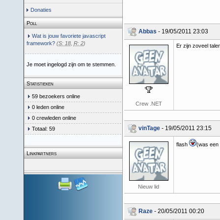
Donaties
Poll
Abbas
- 19/05/2011 23:03
Wat is jouw favoriete javascript
framework?
(
S: 18
,
R: 2
)
Er zijn zoveel tale
Je moet ingelogd zijn om te stemmen.
Statistieken
59 bezoekers online
Crew .NET
0 leden online
0 crewleden online
vinTage
- 19/05/2011 23:15
Totaal: 59
flash
(was een g
Linkpartners
Nieuw lid
Raze
- 20/05/2011 00:20