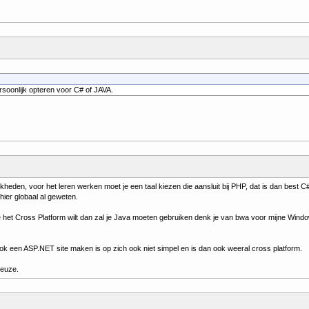
rsoonlijk opteren voor C# of JAVA.
ijkheden, voor het leren werken moet je een taal kiezen die aansluit bij PHP, dat is dan best C
hier globaal al geweten.
je het Cross Platform wilt dan zal je Java moeten gebruiken denk je van bwa voor mijne Wind
ook een ASP.NET site maken is op zich ook niet simpel en is dan ook weeral cross platform.
keuze.