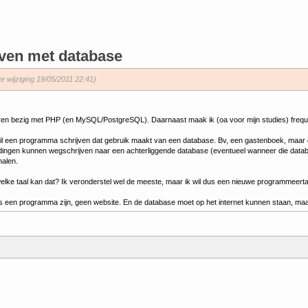
ven met database
te wijziging 19/05/2011 22:41)
jaren bezig met PHP (en MySQL/PostgreSQL). Daarnaast maak ik (oa voor mijn studies) frequ
 wil een programma schrijven dat gebruik maakt van een database. Bv, een gastenboek, maa
ngen kunnen wegschrijven naar een achterliggende database (eventueel wanneer die databas
alen.
 welke taal kan dat? Ik veronderstel wel de meeste, maar ik wil dus een nieuwe programmeer
s een programma zijn, geen website. En de database moet op het internet kunnen staan, maa