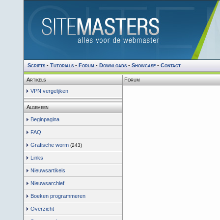
Scripts
-
Tutorials
-
Forum
-
Downloads
-
Showcase
-
Contact
Artikels
Forum
VPN vergelijken
Algemeen
Beginpagina
FAQ
Grafische worm
(243)
Links
Nieuwsartikels
Nieuwsarchief
Boeken programmeren
Overzicht