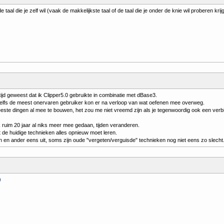
e taal die je zelf wil (vaak de makkelijkste taal of de taal die je onder de knie wil proberen krij
 tijd geweest dat ik Clipper5.0 gebruikte in combinatie met dBase3.
zelfs de meest onervaren gebruiker kon er na verloop van wat oefenen mee overweg.
ste dingen al mee te bouwen, het zou me niet vreemd zijn als je tegenwoordig ook een verb
 ruim 20 jaar al niks meer mee gedaan, tijden veranderen.
 de huidige technieken alles opnieuw moet leren.
 en ander eens uit, soms zijn oude "vergeten/verguisde" technieken nog niet eens zo slecht