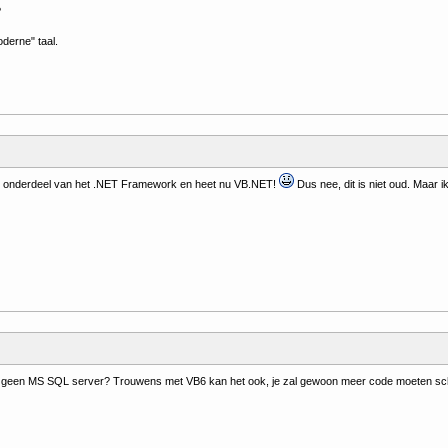
?
oderne" taal.
n onderdeel van het .NET Framework en heet nu VB.NET!
Dus nee, dit is niet oud. Maar i
een MS SQL server? Trouwens met VB6 kan het ook, je zal gewoon meer code moeten sc