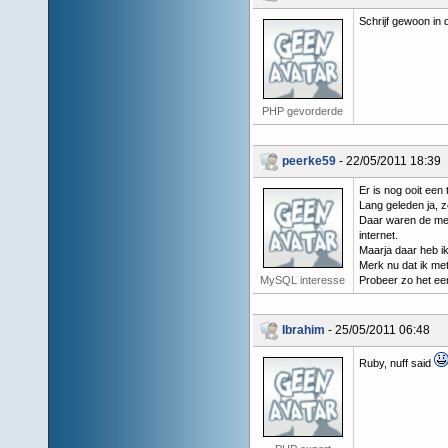
Schrijf gewoon in d
PHP gevorderde
peerke59
- 22/05/2011 18:39
Er is nog ooit een
Lang geleden ja, 
Daar waren de mee
internet.
Maarja daar heb ik
Merk nu dat ik met
MySQL interesse
Probeer zo het een
Ibrahim
- 25/05/2011 06:48
Ruby, nuff said