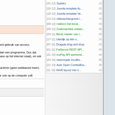
[31-12]
Sudoko
(1)
[20-12]
Joomla template Ac...
(2)
[19-12]
Joomla template Ve...
(2)
[13-12]
videoachtergrond i...
(7)
[08-12]
redirect met locat...
(4)
[05-12]
Zoekmachine ontwer...
(9)
[24-11]
Beste manier van l...
(5)
[17-11]
Uiterlijk op één s...
(1)
[07-11]
Dragula drag and drop
ent gebruik van access.
(2)
[01-11]
FatSecret REST API...
(0)
r dan een programma. Dus dat
[31-10]
IcePay API werkend...
(4)
e op het internet staat), en ook
[24-10]
meermaals invulfor...
(8)
[21-10]
Auto Open ComboBox...
(9)
taal leren (geen webbased meer).
[11-10]
html5 layout met 2...
(1)
r ook op de computer zelf.