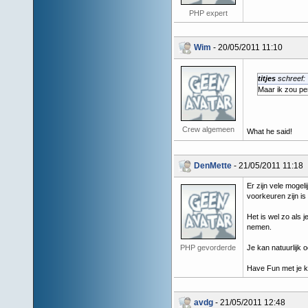
PHP expert
Wim
- 20/05/2011 11:10
titjes
schreef:
Maar ik zou pe
Crew algemeen
What he said!
DenMette
- 21/05/2011 11:18
Er zijn vele mogel
voorkeuren zijn is 
Het is wel zo als 
nemen.
PHP gevorderde
Je kan natuurlijk 
Have Fun met je 
avdg
- 21/05/2011 12:48