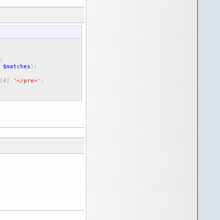
;
$matches
)
;
[
4
]
.
'</pre>'
;