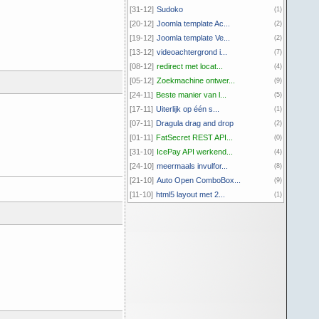
[31-12]
Sudoko
(1)
[20-12]
Joomla template Ac...
(2)
[19-12]
Joomla template Ve...
(2)
[13-12]
videoachtergrond i...
(7)
[08-12]
redirect met locat...
(4)
[05-12]
Zoekmachine ontwer...
(9)
[24-11]
Beste manier van l...
(5)
[17-11]
Uiterlijk op één s...
(1)
[07-11]
Dragula drag and drop
(2)
[01-11]
FatSecret REST API...
(0)
[31-10]
IcePay API werkend...
(4)
[24-10]
meermaals invulfor...
(8)
[21-10]
Auto Open ComboBox...
(9)
[11-10]
html5 layout met 2...
(1)