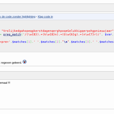
k de code zonder highlighting
-
Klap code in
"VrolijkedgahopeqgkerstdagenqerghpoqeGelukkigqerpohgpnieuwjaar"
=
preg_match
(
'/(\w{8}).+(k\w{8}n).+(G\w{6}g).+(n\w{7}r)/'
,
$var
,
"
"
<pre>'
.
$matches
[
1
]
.
' '
.
$matches
[
2
]
.
.
$matches
[
3
]
.
' '
.
$matches
\n
et regexen geleerd.
emaal !!!