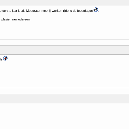
je eerste jaar is als Moderator moet jij werken tijdens de feestdagen
.
tplezier aan iedereen.
fde