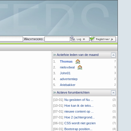
Wachtwoord:
Actiefste leden van de maand
1.
Thomas
7
2.
nielsvdwal
3
3.
John01
3
4.
advertentiep
2
5.
Ariebakker
2
Actieve forumberichten
[10-01]
Nu gesloten of Nu ...
(2)
[10-01]
Hoe kan ik de teks...
(2)
[07-01]
nieuwe content op ...
(1)
[07-01]
Hoe 2 (achtergrond...
(6)
[06-01]
CSS wordt niet gezien
(7)
[04-01]
Bootstrap position...
(4)