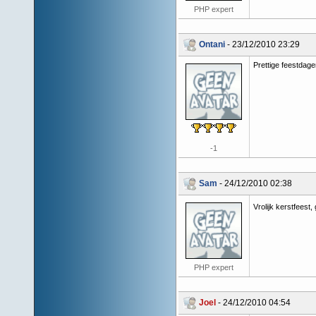
PHP expert
Ontani
- 23/12/2010 23:29
Prettige feestdage
-1
Sam
- 24/12/2010 02:38
Vrolijk kerstfeest,
PHP expert
Joel
- 24/12/2010 04:54