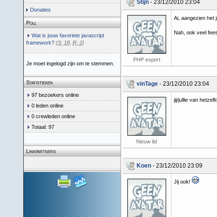
Stijn
- 23/12/2010 23:04
Donaties
Ai, aangezien het 
Poll
Nah, ook veel fees
Wat is jouw favoriete javascript
framework?
(
S: 18
,
R: 2
)
PHP expert
Je moet ingelogd zijn om te stemmen.
Statistieken
vinTage
- 23/12/2010 23:04
97 bezoekers online
jij/jullie van hetzel
0 leden online
0 crewleden online
Totaal: 97
Nieuw lid
Linkpartners
Koen
- 23/12/2010 23:09
Jij ook!