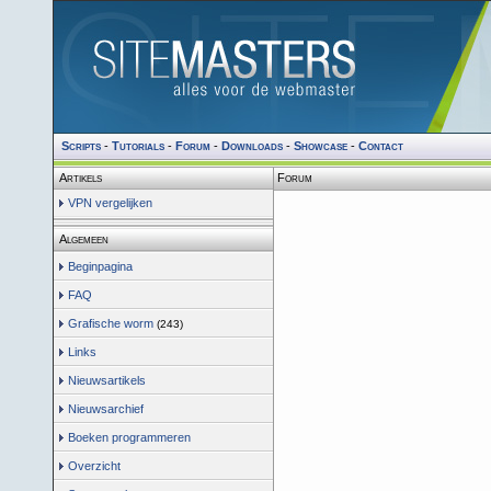
Scripts
-
Tutorials
-
Forum
-
Downloads
-
Showcase
-
Contact
Artikels
Forum
VPN vergelijken
Algemeen
Beginpagina
FAQ
Grafische worm
(243)
Links
Nieuwsartikels
Nieuwsarchief
Boeken programmeren
Overzicht