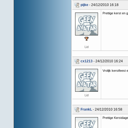
pijke
- 24/12/2010 16:18
Prettige kerst en g
Lid
cx1213
- 24/12/2010 16:24
Vrolijk kerstfeest
Lid
FrankL
- 24/12/2010 16:58
Prettige Kerstdage