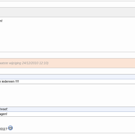
n!
aatste wijziging 24/12/2010 12:10)
 iedereen !!!!
reef:
agen!
 2011?