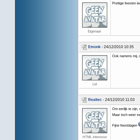
Prettige feesten ie
Eigenaar
Emonk
- 24/12/2010 10:35
Ook namens mij, o
Lid
Realtec
- 24/12/2010 11:03
Om eerlijk te zijn
Maar toch weer e
Fijne feestdagen
HTML interesse