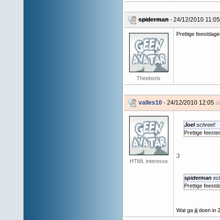
spiderman
- 24/12/2010 11:05
Prettige feestdage
Theeboris
valles10
- 24/12/2010 12:05
(l
Joel
schreef:
Prettige feesten
;)
HTML interesse
spiderman
sch
Prettige feestd
Wat ga jij doen in