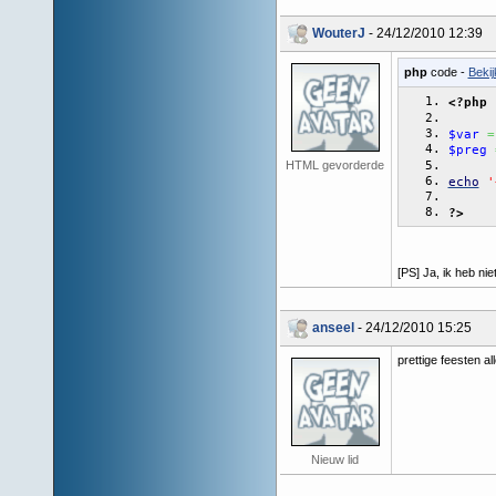
WouterJ
- 24/12/2010 12:39
php
code -
Bekij
<?php
$var
=
$preg
HTML gevorderde
echo
'
?>
[PS] Ja, ik heb ni
anseel
- 24/12/2010 15:25
prettige feesten all
Nieuw lid