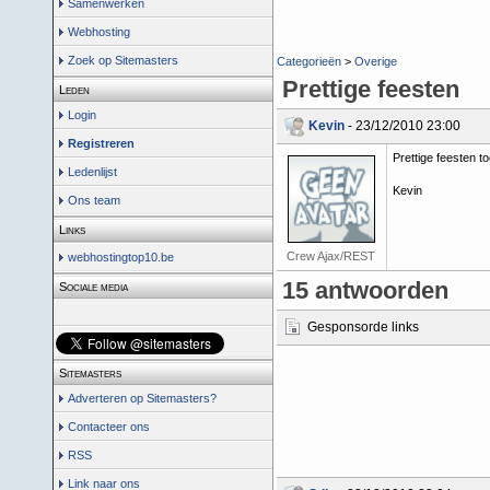
Samenwerken
Webhosting
Zoek op Sitemasters
Categorieën
>
Overige
Prettige feesten
Leden
Login
Kevin
- 23/12/2010 23:00
Registreren
Prettige feesten t
Ledenlijst
Kevin
Ons team
Links
Crew Ajax/REST
webhostingtop10.be
15 antwoorden
Sociale media
Gesponsorde links
Sitemasters
Adverteren op Sitemasters?
Contacteer ons
RSS
Link naar ons