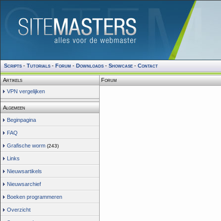
Scripts
-
Tutorials
-
Forum
-
Downloads
-
Showcase
-
Contact
Artikels
Forum
VPN vergelijken
Algemeen
Beginpagina
FAQ
Grafische worm
(243)
Links
Nieuwsartikels
Nieuwsarchief
Boeken programmeren
Overzicht