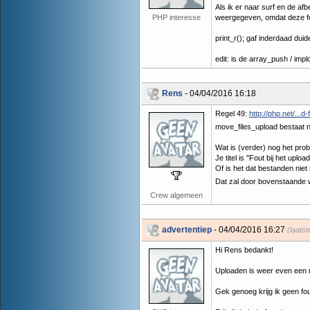
Als ik er naar surf en de af
PHP interesse
weergegeven, omdat deze fo
print_r(); gaf inderdaad duid
edit: is de array_push / impl
Rens
- 04/04/2016 16:18
Regel 49:
http://php.net/...d-
move_files_upload bestaat n
Wat is (verder) nog het pro
Je titel is "Fout bij het uplo
Of is het dat bestanden niet
Dat zal door bovenstaande w
Crew algemeen
advertentiep
- 04/04/2016 16:27
(laats
Hi Rens bedankt!
Uploaden is weer even een n
Gek genoeg krijg ik geen fo