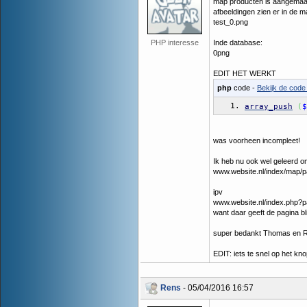
map producten is aangemaakt
afbeeldingen zien er in de ma
test_0.png
PHP interesse
Inde database:
0png
EDIT HET WERKT
php
code -
Bekijk de code 
array_push
(
$
was voorheen incompleet!
Ik heb nu ook wel geleerd o
www.website.nl/index/map/p
ipv
www.website.nl/index.php?p
want daar geeft de pagina bl
super bedankt Thomas en 
EDIT: iets te snel op het kno
Rens
- 05/04/2016 16:57