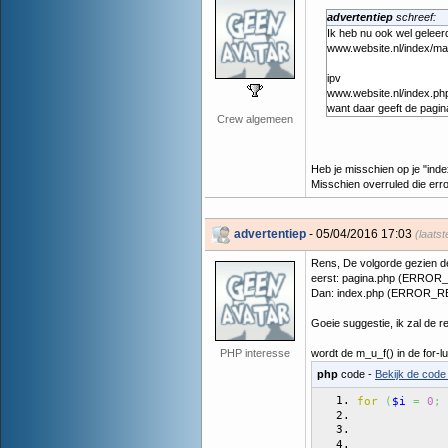
advertentiep
schreef:
Ik heb nu ook wel geleer
www.website.nl/index/ma
ipv
www.website.nl/index.p
want daar geeft de pagin
Crew algemeen
Heb je misschien op je "ind
Misschien overruled die erro
advertentiep
- 05/04/2016 17:03
(laats
Rens, De volgorde gezien d
eerst: pagina.php (ERRO
Dan: index.php (ERROR_
Goeie suggestie, ik zal de r
PHP interesse
wordt de m_u_f() in de for-l
php
code -
Bekijk de code 
for
(
$i
=
0
;