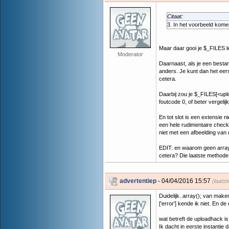
Citaat:
3. In het voorbeeld kom
Maar daar gooi je $_FILES lee
Moderator
Daarnaast, als je een besta
anders. Je kunt dan het eers
cetera.
Daarbij zou je $_FILES[<upl
foutcode 0, of beter verg
En tot slot is een extensie 
een hele rudimentaire chec
niet met een afbeelding van
EDIT: en waarom geen array-
cetera? Die laatste methode l
advertentiep
- 04/04/2016 15:57
(laats
Duidelijk. array(); van make
['error'] kende ik niet. E
wat betreft de uploadhack is
Ik dacht in eerste instantie