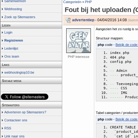
Samenwerken
Categorieën
>
PHP
Fout bij het uploaden
(
Webhosting
Zoek op Sitemasters
advertentiep
- 04/04/2016 14:08
(laats
Leden
Aangezien het zo rustig is s
Login
Structuur mappen:
Registreren
php
code -
Bekijk de code 
Ledenlijst
index
php
.
Ons team
PHP interesse
404
php
.
config
php
.
Links
 Admin
--
webhostingtop10.be
 product_
----
Sociale media
 Toevoeging
--
 CSS
----
 IMG
----
 Produc
------
Sitemasters
Adverteren op Sitemasters?
Tabel categorien / producten
php
code -
Bekijk de code 
Contacteer ons
CREATE TABLE 
RSS
  `product_id
  `cat_id` in
Link naar ons