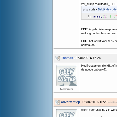
var_dump resultaat $_FILE
php
code -
Bekijk de code 
array
(
1
)
{
[
"
EDIT: ik gebruikte /mapnaam
melding dat het bestand niet
EDIT: het werkt voor 90% da
aanmaken.
Thomas
- 05/04/2016 16:24
Het if-statement die kijkt o
de goede opbouw?).
Moderator
advertentiep
- 05/04/2016 16:29
(laats
werkt voor 95% nu zijn we ec