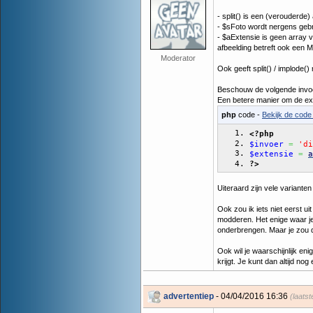
- split() is een (verouderde)
- $sFoto wordt nergens gebr
- $aExtensie is geen array 
afbeelding betreft ook een M
Moderator
Ook geeft split() / implode() n
Beschouw de volgende invoer: 
Een betere manier om de exte
php
code -
Bekijk de code 
<?php
$invoer
=
'di
$extensie
=
a
?>
Uiteraard zijn vele varianten
Ook zou ik iets niet eerst ui
modderen. Het enige waar je 
onderbrengen. Maar je zou 
Ook wil je waarschijnlijk en
krijgt. Je kunt dan altijd n
advertentiep
- 04/04/2016 16:36
(laats