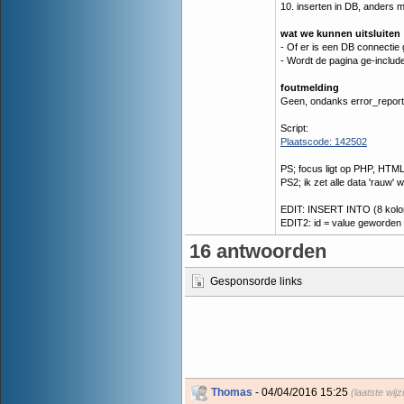
10. inserten in DB, anders m
wat we kunnen uitsluiten
- Of er is een DB connectie 
- Wordt de pagina ge-include
foutmelding
Geen, ondanks error_report
Script:
Plaatscode: 142502
PS; focus ligt op PHP, HTML 
PS2; ik zet alle data 'rauw'
EDIT: INSERT INTO (8 kolo
EDIT2: id = value geworden
16 antwoorden
Gesponsorde links
Thomas
- 04/04/2016 15:25
(laatste wij