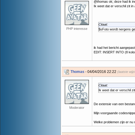
@thomas ok; deze had ik ind
Ik weet dat er verschil zit i
Citaat:
PHP interesse
$sFoto wordt nergens ge
ik had het bericht aangepas
EDIT: INSERT INTO (8 kolo
Thomas
- 04/04/2016 22:22
(laatste wij
Citaat:
Ik weet dat er verschil zi
De extensie van een bestand
Moderator
Mijn voorgaande codesnippet 
Welke problemen zijn er nu 