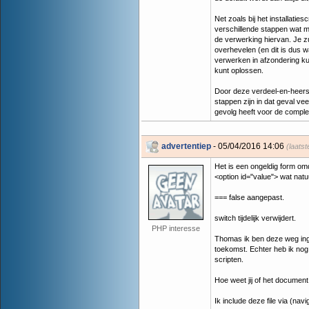
Net zoals bij het installatie
verschillende stappen wat me
de verwerking hiervan. Je z
overhevelen (en dit is dus w
verwerken in afzondering ku
kunt oplossen.
Door deze verdeel-en-heers 
stappen zijn in dat geval vee
gevolg heeft voor de complex
advertentiep
- 05/04/2016 14:06
(laats
Het is een ongeldig form omda
<option id="value"> wat natu
=== false aangepast.
switch tijdelijk verwijdert.
PHP interesse
Thomas ik ben deze weg inges
toekomst. Echter heb ik nog 
scripten.
Hoe weet jij of het document o
Ik include deze file via (na