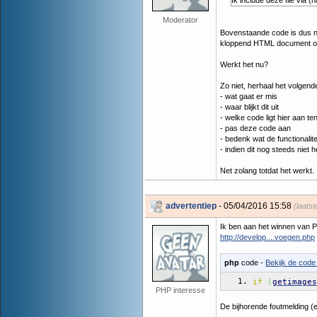
Ik include deze file via 
Moderator
Bovenstaande code is dus niet
kloppend HTML document op
Werkt het nu?
Zo niet, herhaal het volgend
- wat gaat er mis
- waar blijkt dit uit
- welke code ligt hier aan t
- pas deze code aan
- bedenk wat de functionalit
- indien dit nog steeds niet 
Net zolang totdat het werkt.
advertentiep
- 05/04/2016 15:58
(laats
Ik ben aan het winnen van 
http://develop....voegen.php
php
code -
Bekijk de code 
if
(
getimages
PHP interesse
De bijhorende foutmelding (e