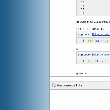
Er wordt maar 1 afbeelding 
DEFINITIEF OPGELOST:
php
code -
Bekijk de code 
for
(
$i
=
0
;
is
php
code -
Bekijk de code 
for
(
$i
=
0
;
geworden
Gesponsorde links