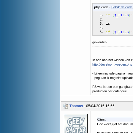
php
code -
Bekijk de code 
if
(
$_FILES
[
'
is
if
(
$_FILES
[
'
geworden.
----------------------------------
Ik ben aan het winnen van 
http://develop....voegen.php
- bij een include pagina=nie
- png kan ik nog niet uploa
PS wat is een een gangbaar f
producten per categorie.
Thomas
- 05/04/2016 15:55
Citaat:
Hoe weet jij of het docume