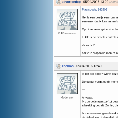
advertentiep
- 05/04/2016 13:22
(laats
Plaatscode: 142503
Het is een beetje een rommel
een error dat ik kan testen/
Op dit moment gebeurt er hel
PHP interesse
EDIT: is de directe controle
<> == != ?
edit 2: 2 dropdown menu's a
Thomas
- 05/04/2016 13:49
Is dat alle code? Wordt dez
De output vormt op dit mom
---
Moderator
Anyway,
Ik zou getimagesize(...) gew
afbeelding betreft. Zoniet, d
Ik zie trouwens geen breaks
de default wordt dan altijd ui