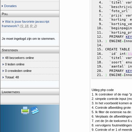
  `titel` var
Donaties
  `beschrijvi
  `foto_url` 
Poll
  `prijs` var
  `korting` e
Wat is jouw favoriete javascript
  `korting_ve
framework?
(
S: 18
,
R: 2
)
  `beginpagin
  `korting_pr
  PRIMARY 
KEY
Je moet ingelogd zijn om te stemmen.
 ENGINE
Inno
)
=
CREATE TABLE 
Statistieken
  `id` int
(
11
48 bezoekers online
  `titel` var
  `soort` enu
0 leden online
  `aantal` in
  PRIMARY 
0 crewleden online
KEY
 ENGINE
Inno
)
=
Totaal: 48
Uitleg php code
Linkpartners
1. Ik controleer of de map 
2. simpele controle input (
3. In het voorbeeld komen 
4. Controle afbeelding grote
5. Ik filter de extensie na de
6. Verplaats de afbeeldinge
7. zet de (in de toekomst 6 u
8. vervolgens foutmeldingen
9. Controle of er 1 of meerde