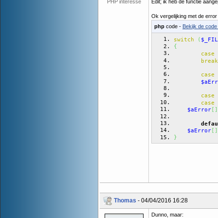
PHP interesse
Edit; ik heb de functie aang
Ok vergelijking met de error
php
code -
Bekijk de code 
switch
(
$_FIL
{
 
case
break
 
case
$aErr
 
case
 
case
$aError
[
]
defau
$aError
[
]
}
Thomas
- 04/04/2016 16:28
Dunno, maar: