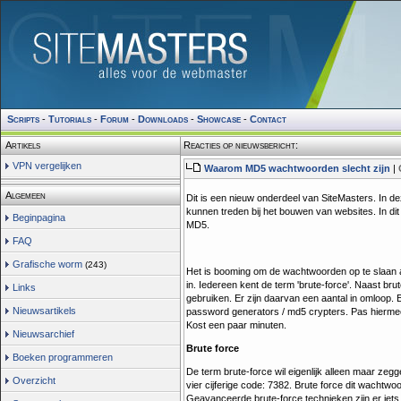
Scripts
-
Tutorials
-
Forum
-
Downloads
-
Showcase
-
Contact
Artikels
Reacties op nieuwsbericht:
VPN vergelijken
Waarom MD5 wachtwoorden slecht zijn
|
Algemeen
Dit is een nieuw onderdeel van SiteMasters. In de
kunnen treden bij het bouwen van websites. In di
Beginpagina
MD5.
FAQ
Grafische worm
(243)
Het is booming om de wachtwoorden op te slaan al
in. Iedereen kent de term 'brute-force'. Naast br
Links
gebruiken. Er zijn daarvan een aantal in omloop. E
Nieuwsartikels
password generators / md5 crypters. Pas hiermee 
Kost een paar minuten.
Nieuwsarchief
Brute force
Boeken programmeren
De term brute-force wil eigenlijk alleen maar zeg
Overzicht
vier cijferige code: 7382. Brute force dit wachtwo
Geavanceerde brute-force technieken zijn er iets s