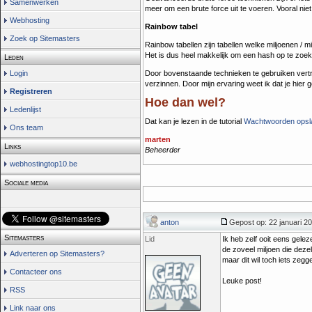
Samenwerken
meer om een brute force uit te voeren. Vooral nie
Webhosting
Rainbow tabel
Zoek op Sitemasters
Rainbow tabellen zijn tabellen welke miljoenen /
Het is dus heel makkelijk om een hash op te zoek
Leden
Login
Door bovenstaande technieken te gebruiken vertr
verzinnen. Door mijn ervaring weet ik dat je hier
Registreren
Hoe dan wel?
Ledenlijst
Dat kan je lezen in de tutorial
Wachtwoorden opsl
Ons team
marten
Links
Beheerder
webhostingtop10.be
Sociale media
anton
Gepost op: 22 januari 20
Sitemasters
Lid
Ik heb zelf ooit eens gele
de zoveel miljoen die deze
Adverteren op Sitemasters?
maar dit wil toch iets zegg
Contacteer ons
Leuke post!
RSS
Link naar ons