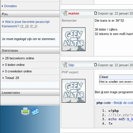
Donaties
marten
Gepost op: 22 januari 20
Poll
Beheerder
Die kans is er 36^32
Wat is jouw favoriete javascript
framework?
(
S: 18
,
R: 2
)
36 letter / cijfers
32 tekens is een md5 hash
Je moet ingelogd zijn om te stemmen.
Statistieken
28 bezoekers online
0 leden online
Stijn
Gepost op: 22 januari 20
0 crewleden online
PHP expert
Citaat:
Totaal: 28
Het is sneller om even 
Ben jij een trage program
Linkpartners
php
code -
Bekijk de cod
<?php
//file.php?
echo
md5
(
$_
?>