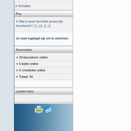
Donaties
Poll
Wat is jouw favoriete javascript
framework?
(
S: 18
,
R: 2
)
Je moet ingelogd zijn om te stemmen.
Statistieken
34 bezoekers online
0 leden online
0 crewleden online
Totaal: 34
Linkpartners