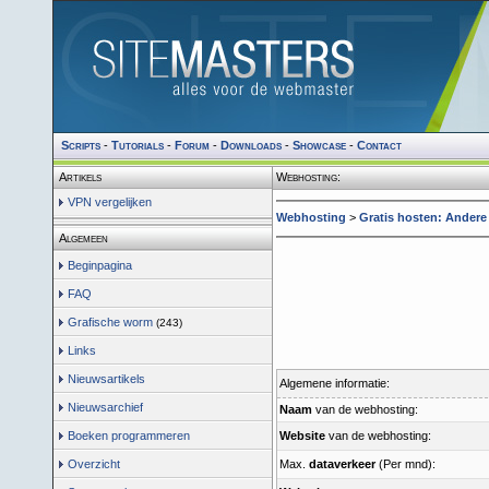
Scripts
-
Tutorials
-
Forum
-
Downloads
-
Showcase
-
Contact
Artikels
Webhosting:
VPN vergelijken
Webhosting
>
Gratis hosten: Andere
Algemeen
Beginpagina
FAQ
Grafische worm
(243)
Links
Nieuwsartikels
Algemene informatie:
Nieuwsarchief
Naam
van de webhosting:
Boeken programmeren
Website
van de webhosting:
Overzicht
Max.
dataverkeer
(Per mnd):