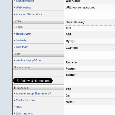
Samenwerken
Webruimte
:
Webhosting
URL
van een
account
:
Zoek op Sitemasters
Leden
Ondersteuning:
Login
PHP:
Registreren
ASP:
Ledenlijst
MySQL:
Ons team
CGI/Perl:
Links
webhostingtop10.be
Reclame:
Sociale media
Popup:
Banner:
Sitemasters
FTP:
Adverteren op Sitemasters?
Ja
:
Contacteer ons
Neen:
RSS
Link naar ons