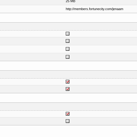
25 MB
http://members.fortunecity.com/jenaam