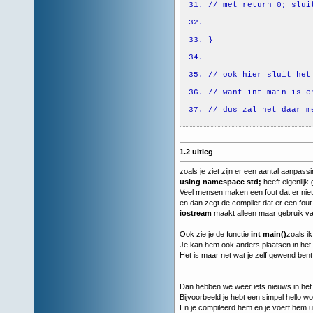
// met return 0; slui
}
// ook hier sluit het
// want int main is e
// dus zal het daar m
1.2 uitleg
zoals je ziet zijn er een aantal aanpas
using namespace std;
heeft eigenlijk
Veel mensen maken een fout dat er niet 
en dan zegt de compiler dat er een fout 
iostream
maakt alleen maar gebruik v
Ook zie je de functie
int main()
zoals ik
Je kan hem ook anders plaatsen in het 
Het is maar net wat je zelf gewend bent
Dan hebben we weer iets nieuws in het 
Bijvoorbeeld je hebt een simpel hello w
En je compileerd hem en je voert hem uit