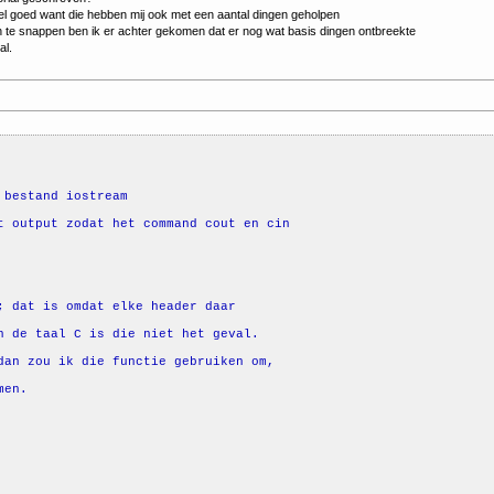
el goed want die hebben mij ook met een aantal dingen geholpen
te snappen ben ik er achter gekomen dat er nog wat basis dingen ontbreekte
al.
 bestand iostream
t output zodat het command cout en cin
; dat is omdat elke header daar
n de taal C is die niet het geval.
dan zou ik die functie gebruiken om,
men.