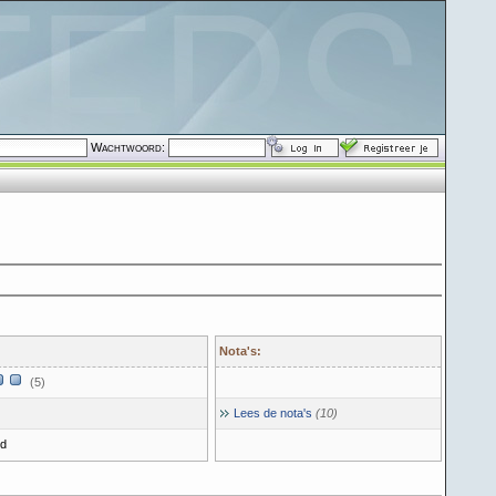
Wachtwoord:
Nota's:
(5)
Lees de nota's
(10)
gd