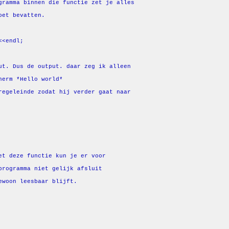
gramma binnen die functie zet je alles
oet bevatten.
<endl;
ut. Dus de output. daar zeg ik alleen
herm *Hello world*
regeleinde zodat hij verder gaat naar
et deze functie kun je er voor
programma niet gelijk afsluit
ewoon leesbaar blijft.