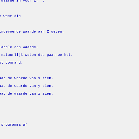
 waarde in voor Z: "
;
e weer die
ingevoerde waarde aan Z geven.
iabele een waarde.
 natuurlijk weten dus gaan we het.
ut command.
aat de waarde van x zien.
aat de waarde van y zien.
aat de waarde van z zien.
 programma af