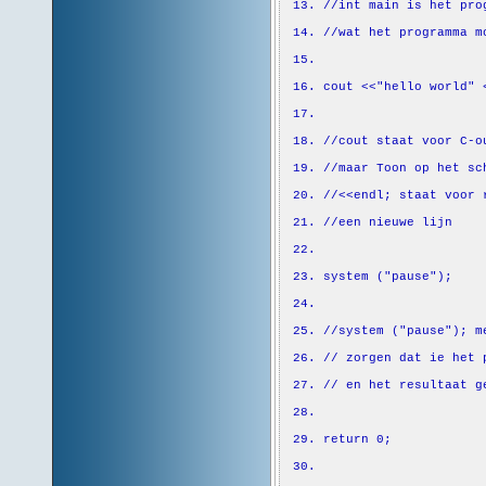
//int main is het pro
//wat het programma m
cout
<<
"hello world"
<
//cout staat voor C-o
//maar Toon op het sc
//<<endl; staat voor 
//een nieuwe lijn
system
(
"pause"
)
;
//system ("pause"); m
// zorgen dat ie het 
// en het resultaat g
return
0
;