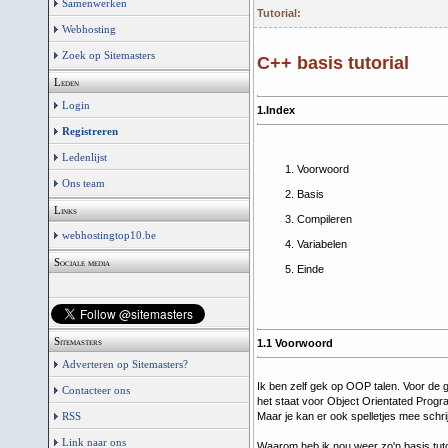
Samenwerken
Tutorial:
Webhosting
Zoek op Sitemasters
C++ basis tutorial
Leden
Login
1.Index
Registreren
Ledenlijst
Voorwoord
Ons team
Basis
Links
Compileren
webhostingtop10.be
Variabelen
Sociale media
Einde
Sitemasters
1.1 Voorwoord
Adverteren op Sitemasters?
Ik ben zelf gek op OOP talen. Voor de 
Contacteer ons
het staat voor Object Orientated Progra
Maar je kan er ook spelletjes mee schri
RSS
Link naar ons
Waarom heb ik nou weer zo'n basis tut