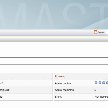
Naam:
Punten:
ve6
Aantal punten:
akkelijk
Aantal stemmen:
5
49
Stem:
Niet ingelo