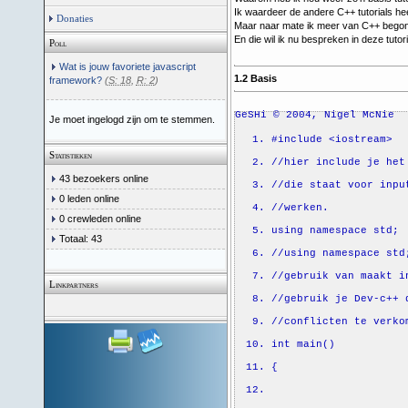
Ik waardeer de andere C++ tutorials he
Donaties
Maar naar mate ik meer van C++ begon 
En die wil ik nu bespreken in deze tutori
Poll
Wat is jouw favoriete javascript
1.2 Basis
framework?
(
S: 18
,
R: 2
)
GeSHi © 2004, Nigel McNie
Je moet ingelogd zijn om te stemmen.
#include <iostream>
Statistieken
//hier include je het
43 bezoekers online
//die staat voor inpu
0 leden online
//werken.
0 crewleden online
using
namespace
std;
Totaal: 43
//using namespace std
//gebruik van maakt i
Linkpartners
//gebruik je Dev-c++ 
//conflicten te verko
int
main
(
)
{