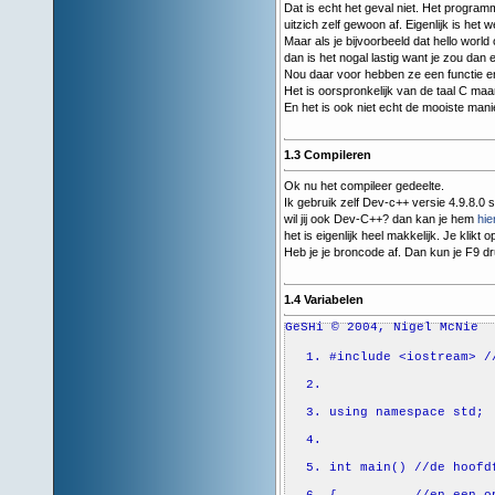
Dat is echt het geval niet. Het program
uitzich zelf gewoon af. Eigenlijk is het w
Maar als je bijvoorbeeld dat hello world 
dan is het nogal lastig want je zou dan
Nou daar voor hebben ze een functie e
Het is oorspronkelijk van de taal C maa
En het is ook niet echt de mooiste mani
1.3 Compileren
Ok nu het compileer gedeelte.
Ik gebruik zelf Dev-c++ versie 4.9.8.0 s
wil jij ook Dev-C++? dan kan je hem
hie
het is eigenlijk heel makkelijk. Je klik
Heb je je broncode af. Dan kun je F9 d
1.4 Variabelen
GeSHi © 2004, Nigel McNie
#include <iostream> /
using
namespace
std;
int
main
(
)
//de hoofd
{
//en een o