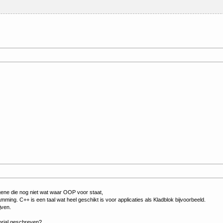
gene die nog niet wat waar OOP voor staat,
mming. C++ is een taal wat heel geschikt is voor applicaties als Kladblok bijvoorbeeld.
jven.
orial geschreven?