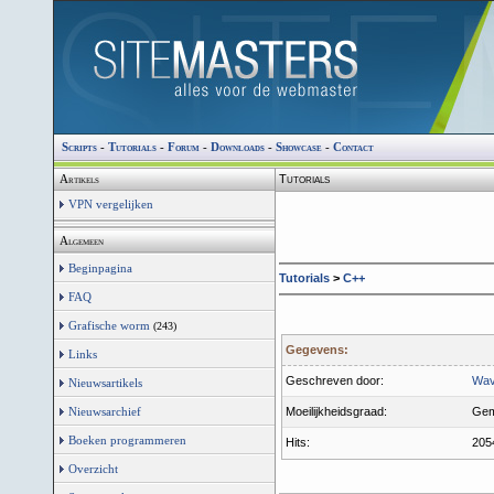
Scripts
-
Tutorials
-
Forum
-
Downloads
-
Showcase
-
Contact
Tutorials
Artikels
VPN vergelijken
Algemeen
Beginpagina
Tutorials
>
C++
FAQ
Grafische worm
(243)
Gegevens:
Links
Geschreven door:
Wa
Nieuwsartikels
Moeilijkheidsgraad:
Gem
Nieuwsarchief
Boeken programmeren
Hits:
205
Overzicht