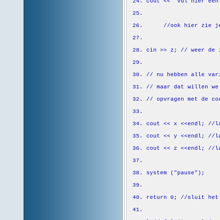
cout
<<
" Vul hier een
//ook hier zie j
cin
>> z;
// weer de 
// nu hebben alle var
// maar dat willen we
// opvragen met de co
cout
<< x <<endl;
//l
cout
<< y <<endl;
//l
cout
<< z <<endl;
//l
system
(
"pause"
)
;
return
0
;
//sluit het