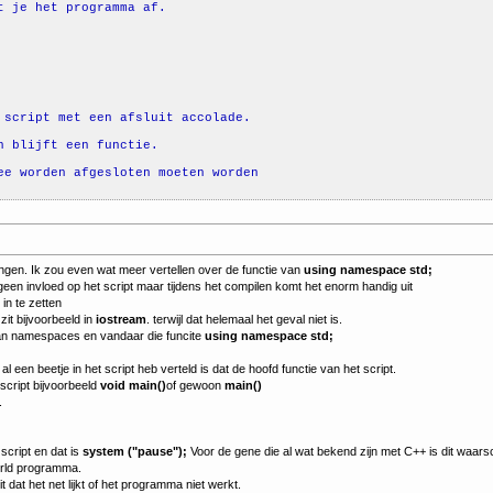
t je het programma af.
 script met een afsluit accolade.
n blijft een functie.
ee worden afgesloten moeten worden
singen. Ik zou even wat meer vertellen over de functie van
using namespace std;
 geen invloed op het script maar tijdens het compilen komt het enorm handig uit
in te zetten
zit bijvoorbeeld in
iostream
. terwijl dat helemaal het geval niet is.
an namespaces en vandaar die funcite
using namespace std;
 al een beetje in het script heb verteld is dat de hoofd functie van het script.
script bijvoorbeeld
void main()
of gewoon
main()
.
script en dat is
system ("pause");
Voor de gene die al wat bekend zijn met C++ is dit waarsc
orld programma.
 dat het net lijkt of het programma niet werkt.