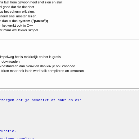
ma laat hem gewoon heel snel zien en sluit,
el goed dat die dat doet.
op het scherm wilt zien.
 enorm snel moeten lezen.
n dan is dus
system ("pause");
r het werkt ook in C++
er maar wel lekker simpel.
impelweg het is makkelijk en het is gratis.
r
downloaden
t op bestand en dan nieuw en dan klik je op Broncode.
rukken maar ook in de werkbalk compileren en uitvoeren.
/zorgen dat je beschikt of cout en cin
functie.
penings accolade.