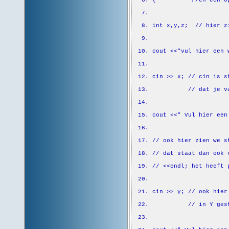
int
x,y,z;
// hier z
cout
<<
"vul hier een 
cin
>> x;
// cin is s
// dat je v
cout
<<
"
Vul hier een
// ook hier zien we s
// dat staat dan ook 
// <<endl; het heeft 
cin
>> y;
// ook hier
// in Y ges