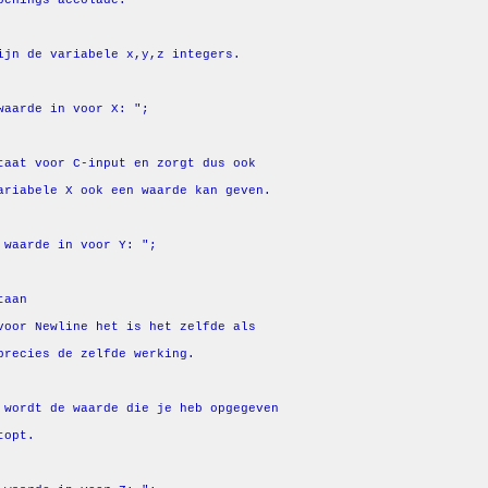
ijn de variabele x,y,z integers.
waarde in voor X: "
;
taat voor C-input en zorgt dus ook
ariabele X ook een waarde kan geven.
 waarde in voor Y: "
;
taan
voor Newline het is het zelfde als
precies de zelfde werking.
 wordt de waarde die je heb opgegeven
topt.