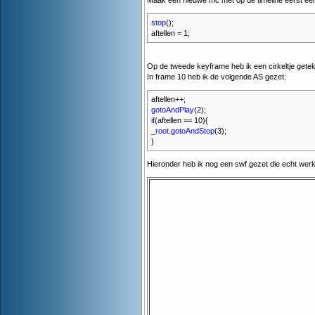
Maak een nieuwe mc met op de timeline eerst ee
stop
();
aftellen = 1;
Op de tweede keyframe heb ik een cirkeltje gete
In frame 10 heb ik de volgende AS gezet:
aftellen++;
gotoAndPlay
(2);
if
(aftellen == 10){
_root.gotoAndStop
(3);
}
Hieronder heb ik nog een swf gezet die echt werkt