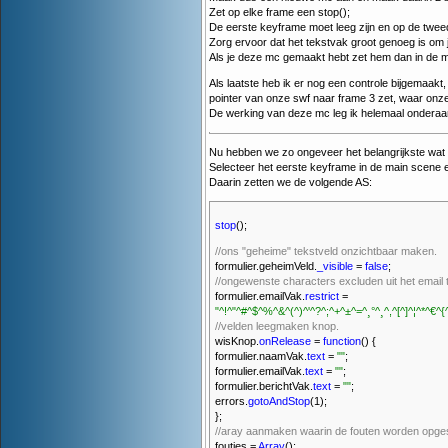
Zet op elke frame een stop();
De eerste keyframe moet leeg zijn en op de twee
Zorg ervoor dat het tekstvak groot genoeg is om j
Als je deze mc gemaakt hebt zet hem dan in de m
Als laatste heb ik er nog een controle bijgemaak
pointer van onze swf naar frame 3 zet, waar onze
De werking van deze mc leg ik helemaal onderaan
Nu hebben we zo ongeveer het belangrijkste wat no
Selecteer het eerste keyframe in de main scene 
Daarin zetten we de volgende AS:
stop
();
//ons "geheime" tekstveld onzichtbaar maken.
formulier.geheimVeld.
_visible
=
false
;
//ongewenste characters excluden uit het email 
formulier.emailVak.
restrict
=
"^!^"^#^$^%^&^(^)^'^?^;^+^±^=^¸°^¸^,^[^]^¦^*^€^{
//velden leegmaken knop.
wisKnop.
onRelease
=
function
() {
formulier.naamVak.
text
=
""
;
formulier.emailVak.
text
=
""
;
formulier.berichtVak.
text
=
""
;
errors.
gotoAndStop
(1);
};
//aray aanmaken waarin de fouten worden opge
foutjes =
Array
();