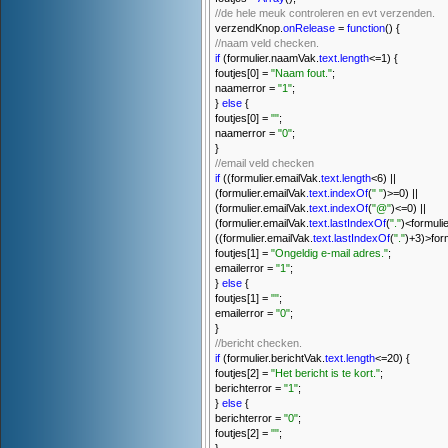
//de hele meuk controleren en evt verzenden.
verzendKnop.
onRelease
=
function
() {
//naam veld checken.
if
(formulier.naamVak.
text.length
<=1) {
foutjes[0] =
"Naam fout."
;
naamerror =
"1"
;
}
else
{
foutjes[0] =
""
;
naamerror =
"0"
;
}
//email veld checken
if
((formulier.emailVak.
text.length
<6) ||
(formulier.emailVak
.text.indexOf
(
" "
)>=0) ||
(formulier.emailVak.
text.indexOf
(
"@"
)<=0) ||
(formulier.emailVak.
text.lastIndexOf
(
"."
)<formuli
((formulier.emailVak.
text.lastIndexOf
(
"."
)+3)>for
foutjes[1] =
"Ongeldig e-mail adres."
;
emailerror =
"1"
;
}
else
{
foutjes[1] =
""
;
emailerror =
"0"
;
}
//bericht checken.
if
(formulier.berichtVak.
text.length
<=20) {
foutjes[2] =
"Het bericht is te kort."
;
berichterror =
"1"
;
}
else
{
berichterror =
"0"
;
foutjes[2] =
""
;