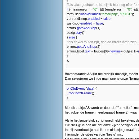
}
//als alles gechecked is, kijk ik hier nog of er f
if
((naamerror ==
"0"
) && (emailerror ==
"0"
) && 
formulier.
loadVariables
(
"email.php"
,
"POST"
);
verzendKnop.
enabled
=
false
;
wisKnop.
enabled
=
false
;
errors.
gotoAndStop
(1);
bezig.
play
();
}
else
{
//als er wel fouten zijn, dan de errors laten zien.
errors.
gotoAndStop
(2);
errors.label.
text
= foutjes[0]+
newline
+foutjes[1]+
}
};
Bovenstaande AS lijkt me redelijk duidelijk, mocht
Dan selecteren we in de main scene onze "formu
onClipEvent
(
data
) {
_root
.
nextFrame
();
}
Met dit stukje AS wordt er door de "formulier"- m
het volgende frame, meerbepaald frame 2 , waar 
Als je het lange stuk script goed hebt bekeken, d
Die "bezig" is een mc dat onze kijker bezighoudt t
In mijn voorbeeldje had ik een cirkeltje gemaakt d
Hieronder de uitleg van die "bezig" mc.