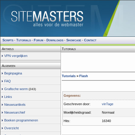
Scripts
-
Tutorials
-
Forum
-
Downloads
-
Showcase
-
Contact
Artikels
Tutorials
VPN vergelijken
Algemeen
Beginpagina
Tutorials
>
Flash
FAQ
Grafische worm
(243)
Gegevens:
Links
Geschreven door:
vinTage
Nieuwsartikels
Nieuwsarchief
Moeilijkheidsgraad:
Normaal
Boeken programmeren
Hits:
16340
Overzicht