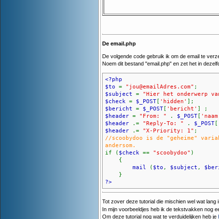
De email.php
De volgende code gebruik ik om de email te verz
Noem dit bestand "email.php" en zet het in dezelfd
<?php
$to
=
"jou@emailAdres.com"
;
$subject
=
"Hier het onderwerp va
$check
=
$_POST
[
'hidden'
];
$bericht
=
$_POST
[
'bericht'
] ;
$header
=
"From: "
.
$_POST
[
'naam
$header
.=
"Reply-To: "
.
$_POST
[
$header
.=
"X-Priority: 1"
;
//scoobydoo is de "geheime" varia
andersom.
if (
$check
==
"scoobydoo"
)
{
mail
(
$to
,
$subject
,
$ber
}
?>
Tot zover deze tutorial die mischien wel wat lang
In mijn voorbeeldjes heb ik de tekstvakken nog
Om deze tutorial nog wat te verduidelijken heb je