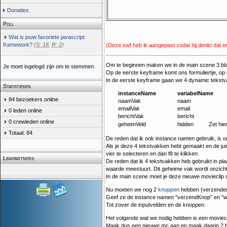
Donaties
Poll
Wat is jouw favoriete javascript
framework?
(
S: 18
,
R: 2
)
(Deze swf heb ik aangepast zodat hij denkt dat e
Om te beginnen maken we in de main scene 3 bla
Je moet ingelogd zijn om te stemmen.
Op de eerste keyframe komt ons formuliertje, op
In de eerste keyframe gaan we 4 dynamic tekst
Statistieken
instanceName
variabelName
84 bezoekers online
naamVak
naam
emailVak
email
0 leden online
berichtVak
bericht
0 crewleden online
geheimVeld
hidden
Zet hie
Totaal: 84
De reden dat ik ook instance namen gebruik, is o
Als je deze 4 tekstvakken hebt gemaakt en de ju
vier te selecteren en dan f8 te klikken.
Linkpartners
De reden dat ik 4 tekstvakken heb gebruikt in pla
waarde meestuurt. Dit geheime vak wordt onzich
In de main scene moet je deze nieuwe movieclip 
Nu moeten we nog 2
knoppen
hebben (verzenden 
Geef ze de instance namen "verzendKnop" en "w
Tot zover de inputvelden en de knoppen.
Het volgende wat we nodig hebben is een moviecl
Maak dus een nieuwe mc aan en maak daarin 2 