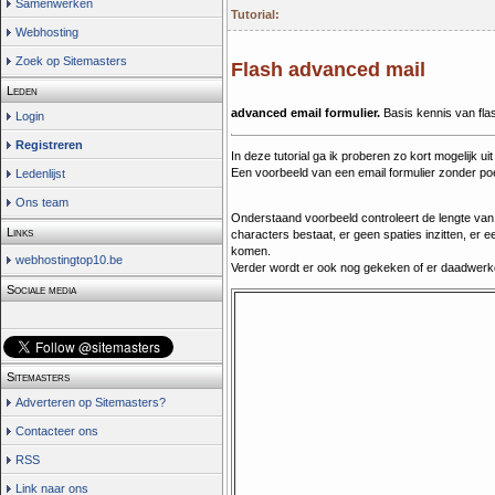
Samenwerken
Tutorial:
Webhosting
Zoek op Sitemasters
Flash advanced mail
Leden
advanced email formulier.
Basis kennis van flas
Login
Registreren
In deze tutorial ga ik proberen zo kort mogelijk ui
Een voorbeeld van een email formulier zonder p
Ledenlijst
Ons team
Onderstaand voorbeeld controleert de lengte van d
Links
characters bestaat, er geen spaties inzitten, er
komen.
webhostingtop10.be
Verder wordt er ook nog gekeken of er daadwerkeli
Sociale media
Sitemasters
Adverteren op Sitemasters?
Contacteer ons
RSS
Link naar ons