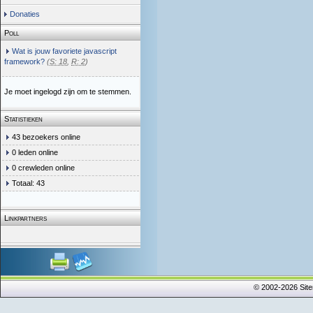
Donaties
Poll
Wat is jouw favoriete javascript
framework?
(
S: 18
,
R: 2
)
Je moet ingelogd zijn om te stemmen.
Statistieken
43 bezoekers online
0 leden online
0 crewleden online
Totaal: 43
Linkpartners
© 2002-2026 Sit