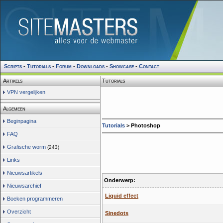
Scripts
-
Tutorials
-
Forum
-
Downloads
-
Showcase
-
Contact
Artikels
Tutorials
VPN vergelijken
Algemeen
Beginpagina
Tutorials
>
Photoshop
FAQ
Grafische worm
(243)
Links
Nieuwsartikels
Onderwerp:
Nieuwsarchief
Liquid effect
Boeken programmeren
Overzicht
Sinedots