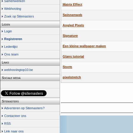
Samenwerken
Matrix Effect
Webhosting
Spinnenweb
Zoek op Sitemasters
Leden
Angled Pixels
Login
Signature
Registreren
Een kleine wallpaper maken
Ledenlijst
Ons team
Glans tutorial
Links
Storm
webhostingtop10.be
pixelstretch
Sociale media
Sitemasters
Adverteren op Sitemasters?
Contacteer ons
RSS
Link naar ons