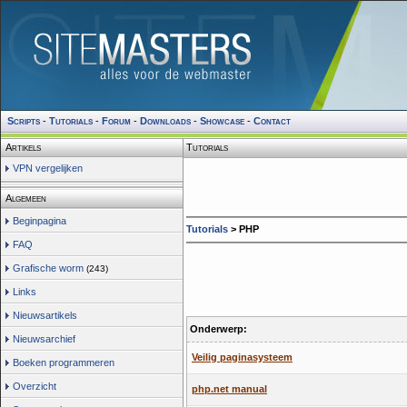
Scripts
-
Tutorials
-
Forum
-
Downloads
-
Showcase
-
Contact
Artikels
Tutorials
VPN vergelijken
Algemeen
Beginpagina
Tutorials
>
PHP
FAQ
Grafische worm
(243)
Links
Nieuwsartikels
Onderwerp:
Nieuwsarchief
Veilig paginasysteem
Boeken programmeren
Overzicht
php.net manual