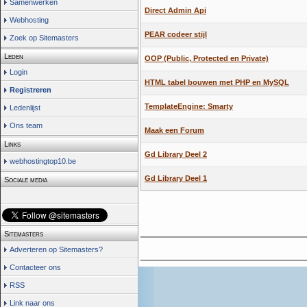
Samenwerken
Direct Admin Api
Webhosting
PEAR codeer stijl
Zoek op Sitemasters
Leden
OOP (Public, Protected en Private)
Login
HTML tabel bouwen met PHP en MySQL
Registreren
TemplateEngine: Smarty
Ledenlijst
Ons team
Maak een Forum
Links
Gd Library Deel 2
webhostingtop10.be
Gd Library Deel 1
Sociale media
Sitemasters
Adverteren op Sitemasters?
Contacteer ons
RSS
Link naar ons