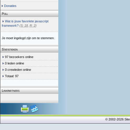
Donaties
Poll
Wat is jouw favoriete javascript
framework?
(
S: 18
,
R: 2
)
Je moet ingelogd zijn om te stemmen.
Statistieken
97 bezoekers online
0 leden online
0 crewleden online
Totaal: 97
Linkpartners
© 2002-2026 Sit