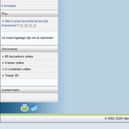
Donaties
Poll
Wat is jouw favoriete javascript
framework?
(
S: 18
,
R: 2
)
Je moet ingelogd zijn om te stemmen.
Statistieken
85 bezoekers online
0 leden online
0 crewleden online
Totaal: 85
Linkpartners
© 2002-2026 Sit