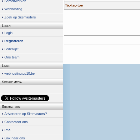
Samenwerken
Tic-tac-toe
Webhosting
Zoek op Sitemasters
Leden
Login
Registreren
Ledenlijst
Ons team
Links
webhostingtop10.be
Sociale media
Sitemasters
Adverteren op Sitemasters?
Contacteer ons
RSS
Link naar ons