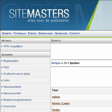
Scripts
-
Tutorials
-
Forum
-
Downloads
-
Showcase
-
Contact
Artikels
Scripts:
VPN vergelijken
Algemeen
Beginpagina
Scripts
>
JS
> Spellen
FAQ
Grafische worm
(243)
Links
Nieuwsartikels
Titel
:
Nieuwsarchief
galgje
Boeken programmeren
Hoger / Lager
Overzicht
Snake