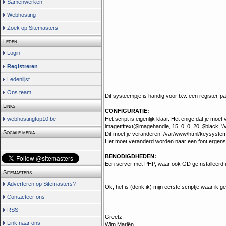
Samenwerken
Webhosting
Zoek op Sitemasters
Leden
Login
Registreren
Ledenlijst
Ons team
Dit systeempje is handig voor b.v. een register-
Links
CONFIGURATIE:
Het script is eigenlijk klaar. Het enige dat je moet
webhostingtop10.be
imagettftext($imagehandle, 15, 0, 0, 20, $black, '/
Sociale media
Dit moet je veranderen: /var/www/html/keysystem/
Het moet veranderd worden naar een font ergens op 
BENODIGDHEDEN:
Een server met PHP, waar ook GD geïnstalleerd i
Sitemasters
Adverteren op Sitemasters?
Ok, het is (denk ik) mijn eerste scriptje waar ik g
Contacteer ons
RSS
Greetz,
Link naar ons
Wim Mariën