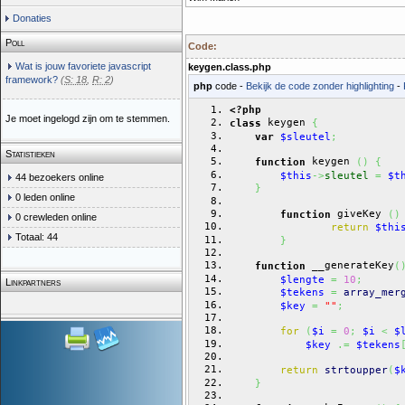
Donaties
Poll
Code:
Wat is jouw favoriete javascript
keygen.class.php
framework?
(
S: 18
,
R: 2
)
php
code -
Bekijk de code zonder highlighting
-
<?php
Je moet ingelogd zijn om te stemmen.
 keygen 
class
{
var
$sleutel
;
Statistieken
 keygen 
function
(
)
{
$this
->
sleutel
=
$t
44 bezoekers online
}
0 leden online
 giveKey 
function
(
)
0 crewleden online
return
$thi
Totaal: 44
}
 __generateKey
function
(
$lengte
=
10
;
Linkpartners
$tekens
=
array_mer
$key
=
""
;
for
(
$i
=
0
;
$i
<
$
$key
.=
$tekens
return
strtoupper
(
$
}