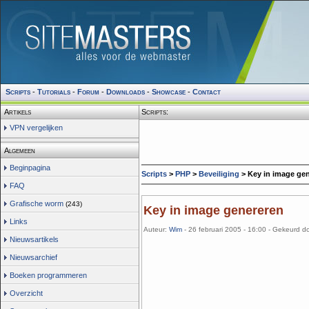
Scripts
-
Tutorials
-
Forum
-
Downloads
-
Showcase
-
Contact
Artikels
Scripts:
VPN vergelijken
Algemeen
Beginpagina
Scripts
>
PHP
>
Beveiliging
> Key in image ge
FAQ
Grafische worm
(243)
Key in image genereren
Links
Auteur:
Wim
- 26 februari 2005 - 16:00 - Gekeurd d
Nieuwsartikels
Nieuwsarchief
Boeken programmeren
Overzicht