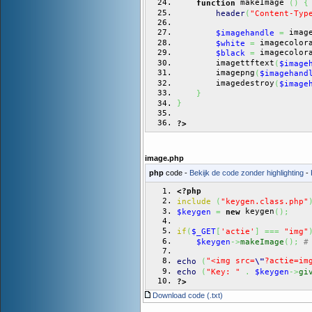
 makeImage 
function
(
)
{
header
(
"Content-Typ
 imag
$imagehandle
=
 imagecolor
$white
=
 imagecolor
$black
=
        imagettftext
(
$image
        imagepng
(
$imagehand
        imagedestroy
(
$image
}
}
?>
image.php
php
code -
Bekijk de code zonder highlighting
-
<?php
include
(
"keygen.class.php"
 keygen
$keygen
=
new
(
)
;
if
(
$_GET
[
'actie'
]
===
"img"
$keygen
->
makeImage
(
)
;
#
"<img src=
?actie=im
echo
(
\"
echo
(
"Key: "
.
$keygen
->
gi
?>
Download code (.txt)