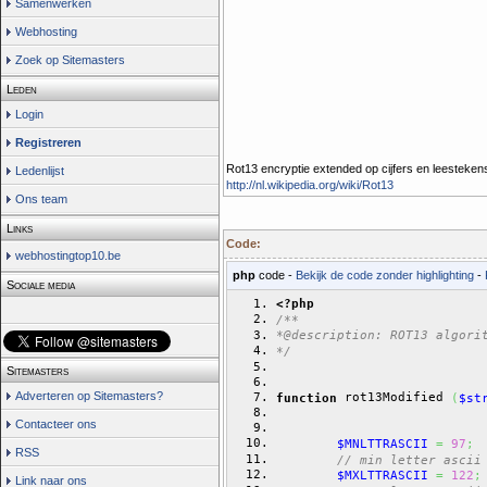
Samenwerken
Webhosting
Zoek op Sitemasters
Leden
Login
Registreren
Rot13 encryptie extended op cijfers en leestekens
Ledenlijst
http://nl.wikipedia.org/wiki/Rot13
Ons team
Links
Code:
webhostingtop10.be
php
code -
Bekijk de code zonder highlighting
-
Sociale media
<?php
/**
*@description: ROT13 algori
*/
Sitemasters
Adverteren op Sitemasters?
 rot13Modified 
function
(
$st
Contacteer ons
$MNLTTRASCII
=
97
;
RSS
// min letter ascii
$MXLTTRASCII
=
122
;
Link naar ons