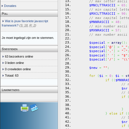
// max letter ascii
$MNCLTTRASCII
=
65
;
Donaties
// min capital lett
$MXCLTTRASCII
=
90
;
Poll
// max capital lett
Wat is jouw favoriete javascript
$MNNRASCII
=
48
;
framework?
(
S: 18
,
R: 2
)
// min number ascii
$MXNRASCII
=
57
;
// max number ascii
Je moet ingelogd zijn om te stemmen.
$special
=
array
(
)
;
$special
[
'@'
]
=
"_"
Statistieken
$special
[
'.'
]
=
"-"
$special
[
' '
]
=
"$"
63 bezoekers online
$special
[
'/'
]
=
'\\
0 leden online
$new
=
""
;
0 crewleden online
Totaal: 63
for
(
$i
=
0
;
$i
<
s
if
(
(
$MNNRA
// 
$nr
Linkpartners
// 
if
}
}
else
if
(
// 
$nr
if