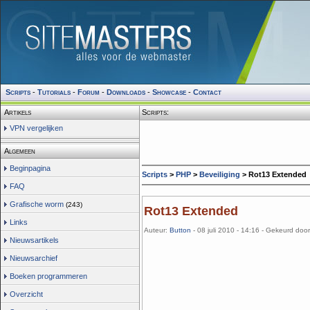
Scripts
-
Tutorials
-
Forum
-
Downloads
-
Showcase
-
Contact
Artikels
Scripts:
VPN vergelijken
Algemeen
Beginpagina
Scripts
>
PHP
>
Beveiliging
> Rot13 Extended
FAQ
Grafische worm
(243)
Rot13 Extended
Links
Auteur:
Button
- 08 juli 2010 - 14:16 - Gekeurd doo
Nieuwsartikels
Nieuwsarchief
Boeken programmeren
Overzicht