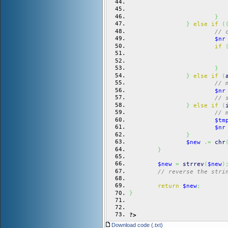
}
}
else
if
(
// 
$nr
if
}
}
else
if
(
// 
$nr
// 
}
else
if
(
// 
$tm
$nr
}
$new
.=
chr
}
$new
=
strrev
(
$new
)
// reverse the stri
return
$new
;
}
?>
Download code (.txt)