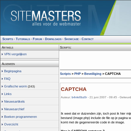
Scripts
-
Tutorials
-
Forum
-
Downloads
-
Showcase
-
Contact
Artikels
Scripts:
VPN vergelijken
Algemeen
Beginpagina
Scripts
>
PHP
>
Beveiliging
> CAPTCHA
FAQ
Grafische worm
(243)
CAPTCHA
Links
Auteur:
b4nkr0bz0r
- 21 juni 2007 - 09:45 - Gekeur
Nieuwsartikels
Nieuwsarchief
Ik weet dat er duizenden zijn, toch post ik hier mi
Boeken programmeren
bestand (image.php) include de file op je pagina wa
komt met de gegenereerde code in de image.
Overzicht
Hoe is CAPTCHA ontstaan ?