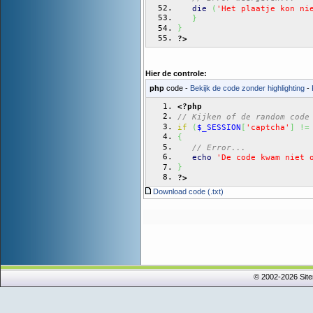
die
(
'Het plaatje kon ni
}
}
?>
Hier de controle:
php
code -
Bekijk de code zonder highlighting
-
<?php
// Kijken of de random code
if
(
$_SESSION
[
'captcha'
]
!=
{
// Error...
echo
'De code kwam niet 
}
?>
Download code (.txt)
© 2002-2026 Sit