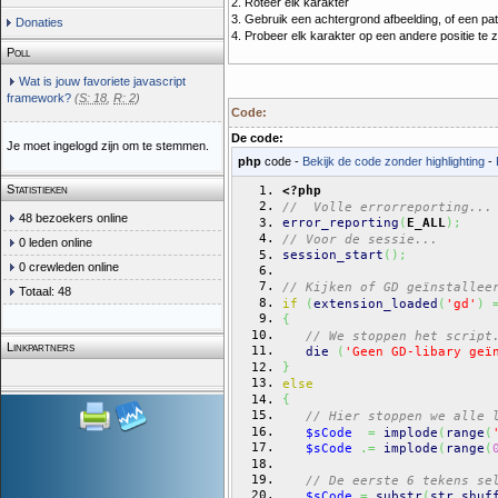
2. Roteer elk karakter
3. Gebruik een achtergrond afbeelding, of een p
Donaties
4. Probeer elk karakter op een andere positie te z
Poll
Wat is jouw favoriete javascript
framework?
(
S: 18
,
R: 2
)
Code:
De code:
Je moet ingelogd zijn om te stemmen.
php
code -
Bekijk de code zonder highlighting
-
Statistieken
<?php
//  Volle errorreporting...
48 bezoekers online
error_reporting
(
E_ALL
)
;
// Voor de sessie...
0 leden online
session_start
(
)
;
0 crewleden online
// Kijken of GD geïnstallee
Totaal: 48
if
(
extension_loaded
(
'gd'
)
{
// We stoppen het script
Linkpartners
die
(
'Geen GD-libary geï
}
else
{
// Hier stoppen we alle 
$sCode
=
implode
(
range
(
$sCode
.=
implode
(
range
(
// De eerste 6 tekens se
$sCode
=
substr
(
str_shuf