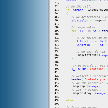
// De IMG zelf...
 imagecreate
if
(
$image
=
{
// De achtergrond kle
 imagecol
$fontcolor
=
// Lusje maken...
for
(
$i
=
0
;
$i
<
str
{
// Ze zullen om-en
$iRotation
=
(
$i
%
$iMargin
=
(
$i
=
// We gaan de text
         imagettftext
(
$imag
}
// De waarde in een 
$_SESSION
[
'captcha'
]
// Headertje verzende
header
(
'Content-type:
// De IMG weergeven..
      imagepng 
(
$image
)
;
// Het is klaar...
      imagedestroy 
(
$image
)
}
else
{
// Error weergeven...