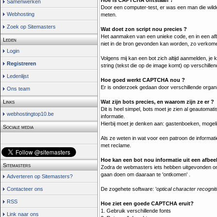
Samenwerken
Door een computer-test, er was een man die wilde k
Webhosting
meten.
Zoek op Sitemasters
Wat doet zon script nou precies ?
Het aanmaken van een unieke code, en in een afbe
Leden
niet in de bron gevonden kan worden, zo verkome
Login
Volgens mij kan een bot zich altijd aanmelden, je
Registreren
string (tekst die op de image komt) op verschill
Ledenlijst
Hoe goed werkt CAPTCHA nou ?
Er is onderzoek gedaan door verschillende org
Ons team
Wat zijn bots precies, en waarom zijn ze er ?
Links
Dit is heel simpel, bots moet je zien al geautom
webhostingtop10.be
informatie.
Hierbij moet je denken aan: gastenboeken, mogelijk
Sociale media
Als ze weten in wat voor een patroon de informa
met reclame.
Hoe kan een bot nou informatie uit een afbee
Sitemasters
Zodra de webmasters iets hebben uitgevonden om
gaan doen om daaraan te 'ontkomen' .
Adverteren op Sitemasters?
De zogehete software: '
optical character recognit
Contacteer ons
RSS
Hoe ziet een goede CAPTCHA eruit?
1. Gebruik verschillende fonts
Link naar ons